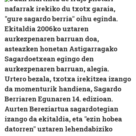
nafarrak irekiko du txotx garaia,
"gure sagardo berria" oihu eginda.
Ekitaldia 2006ko uztaren
aurkezpenaren barruan doa,
asteazken honetan Astigarragako
Sagardoetxean egingo den
aurkezpenaren barruan, alegia.
Urtero bezala, txotxa irekitzea izango
da momenturik handiena, Sagardo
Berriaren Egunaren 14. edizioan.
Aurten Bereziartua sagardotegian
izango da ekitaldia, eta "ezin hobea
datorren" uztaren lehendabiziko