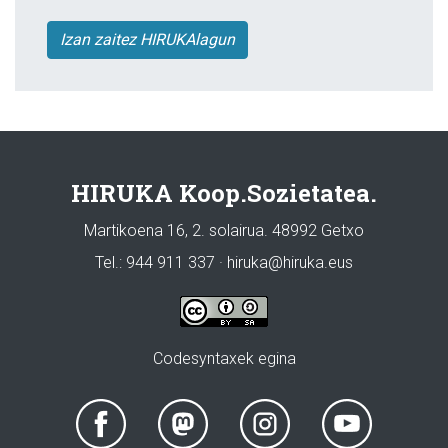
Izan zaitez HIRUKAlagun
HIRUKA Koop.Sozietatea.
Martikoena 16, 2. solairua. 48992 Getxo
Tel.: 944 911 337 · hiruka@hiruka.eus
Codesyntaxek egina