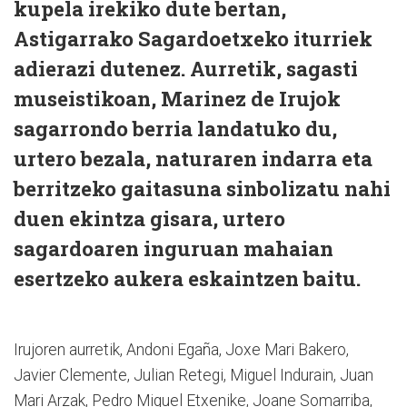
kupela irekiko dute bertan,
Astigarrako Sagardoetxeko iturriek
adierazi dutenez. Aurretik, sagasti
museistikoan, Marinez de Irujok
sagarrondo berria landatuko du,
urtero bezala, naturaren indarra eta
berritzeko gaitasuna sinbolizatu nahi
duen ekintza gisara, urtero
sagardoaren inguruan mahaian
esertzeko aukera eskaintzen baitu.
Irujoren aurretik, Andoni Egaña, Joxe Mari Bakero,
Javier Clemente, Julian Retegi, Miguel Indurain, Juan
Mari Arzak, Pedro Miguel Etxenike, Joane Somarriba,