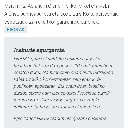
Martín Fiz, Abraham Olano, Periko, Mikel eta Xabi
Alonso, Ainhoa Arteta eta Joxe Luis Korta pertsonaia
ospetsuak izan dira txot garaia ireki dutenak.
KIROLAK
Irakurle agurgarria:
HIRUKA gure eskualdeko euskara hutsezko
hedabide bakarra da; egunero 10 udalerriren berri
ematen dugu, eta hilabetero doan duzu aldizkaria
kalean, tokiko komertzioetan zein erakunde
publikoen egoitzetan. Eta orain doan bidaliko
dizugu etxera nahi izanez gero! Proiektua bizirik
jarraitzeko, ezinbestekoa dugu zu bezalako
irakurleen babesa eta ekarpen ekonomikoa.
Egin zaitez HIRUKAlagun eta gozatu euskaraz!