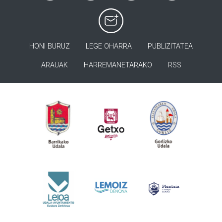
HONI BURUZ
LEGE OHARRA
PUBLIZITATEA
ARAUAK
HARREMANETARAKO
RSS