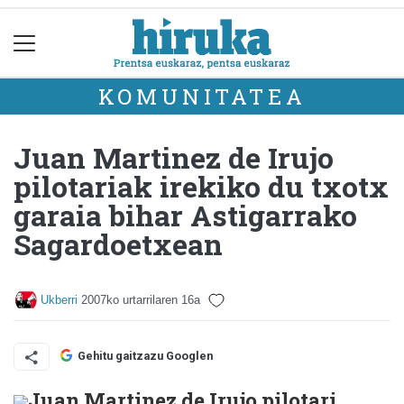
KOMUNITATEA
Juan Martinez de Irujo
pilotariak irekiko du txotx
garaia bihar Astigarrako
Sagardoetxean
Ukberri
2007ko urtarrilaren 16a
Gehitu gaitzazu Googlen
Juan Martinez de Irujo pilotari