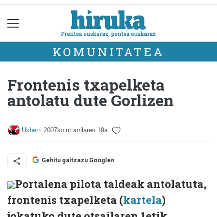
KOMUNITATEA
Frontenis txapelketa
antolatu dute Gorlizen
Ukberri
2007ko urtarrilaren 19a
Gehitu gaitzazu Googlen
Portalena pilota taldeak antolatuta,
frontenis txapelketa (
kartela
)
jokatuko dute otsailaren 1etik