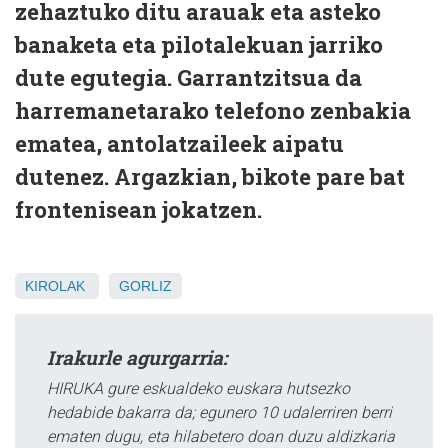
zehaztuko ditu arauak eta asteko
banaketa eta pilotalekuan jarriko
dute egutegia. Garrantzitsua da
harremanetarako telefono zenbakia
ematea, antolatzaileek aipatu
dutenez. Argazkian, bikote pare bat
frontenisean jokatzen.
KIROLAK
GORLIZ
Irakurle agurgarria:
HIRUKA gure eskualdeko euskara hutsezko
hedabide bakarra da; egunero 10 udalerriren berri
ematen dugu, eta hilabetero doan duzu aldizkaria