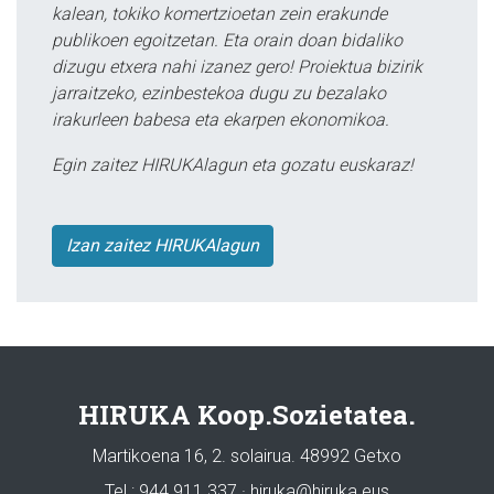
kalean, tokiko komertzioetan zein erakunde
publikoen egoitzetan. Eta orain doan bidaliko
dizugu etxera nahi izanez gero! Proiektua bizirik
jarraitzeko, ezinbestekoa dugu zu bezalako
irakurleen babesa eta ekarpen ekonomikoa.
Egin zaitez HIRUKAlagun eta gozatu euskaraz!
Izan zaitez HIRUKAlagun
HIRUKA Koop.Sozietatea.
Martikoena 16, 2. solairua. 48992 Getxo
Tel.: 944 911 337 · hiruka@hiruka.eus