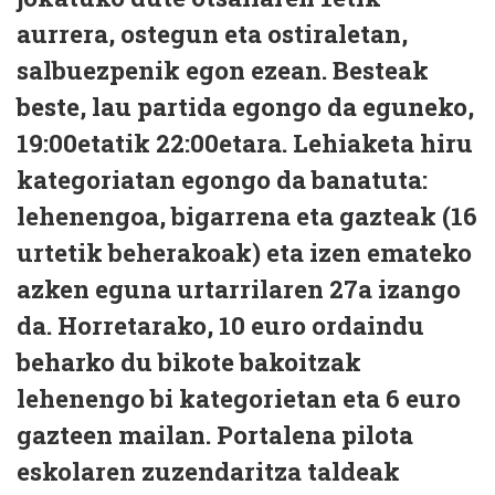
aurrera, ostegun eta ostiraletan,
salbuezpenik egon ezean. Besteak
beste, lau partida egongo da eguneko,
19:00etatik 22:00etara. Lehiaketa hiru
kategoriatan egongo da banatuta:
lehenengoa, bigarrena eta gazteak (16
urtetik beherakoak) eta izen emateko
azken eguna urtarrilaren 27a izango
da. Horretarako, 10 euro ordaindu
beharko du bikote bakoitzak
lehenengo bi kategorietan eta 6 euro
gazteen mailan. Portalena pilota
eskolaren zuzendaritza taldeak