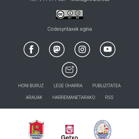
Codesyntaxek egina
HONI BURUZ
LEGE OHARRA
PUBLIZITATEA
ARAUAK
HARREMANETARAKO
RSS