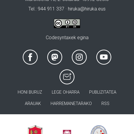
Tel.: 944 911 337 · hiruka@hiruka.eus
Codesyntaxek egina
HONI BURUZ
LEGE OHARRA
PUBLIZITATEA
ARAUAK
HARREMANETARAKO
RSS