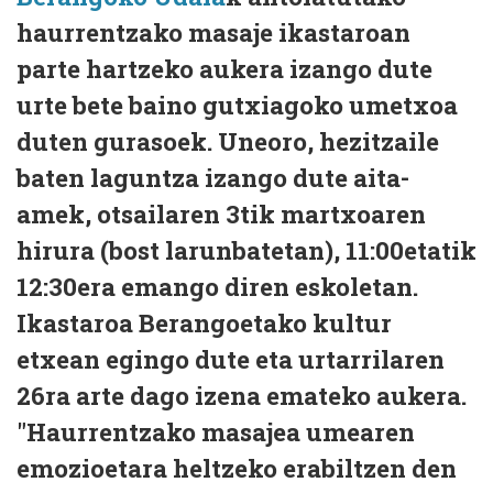
haurrentzako masaje ikastaroan
parte hartzeko aukera izango dute
urte bete baino gutxiagoko umetxoa
duten gurasoek. Uneoro, hezitzaile
baten laguntza izango dute aita-
amek, otsailaren 3tik martxoaren
hirura (bost larunbatetan), 11:00etatik
12:30era emango diren eskoletan.
Ikastaroa Berangoetako kultur
etxean egingo dute eta urtarrilaren
26ra arte dago izena emateko aukera.
"Haurrentzako masajea umearen
emozioetara heltzeko erabiltzen den