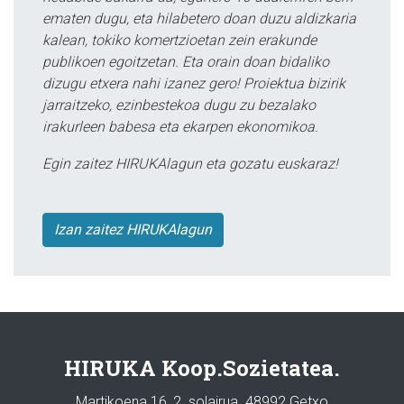
ematen dugu, eta hilabetero doan duzu aldizkaria
kalean, tokiko komertzioetan zein erakunde
publikoen egoitzetan. Eta orain doan bidaliko
dizugu etxera nahi izanez gero! Proiektua bizirik
jarraitzeko, ezinbestekoa dugu zu bezalako
irakurleen babesa eta ekarpen ekonomikoa.
Egin zaitez HIRUKAlagun eta gozatu euskaraz!
Izan zaitez HIRUKAlagun
HIRUKA Koop.Sozietatea.
Martikoena 16, 2. solairua. 48992 Getxo