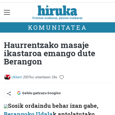
KOMUNITATEA
Haurrentzako masaje
ikastaroa emango dute
Berangon
Ukberri
2007ko urtarrilaren 19a
Gehitu gaitzazu Googlen
Sosik ordaindu behar izan gabe,
Berangoko Udala
k antolatutako