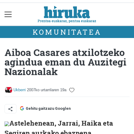
KOMUNITATEA
Aiboa Casares atxilotzeko
agindua eman du Auzitegi
Nazionalak
Ukberri
2007ko urtarrilaren 19a
Gehitu gaitzazu Googlen
Astelehenean, Jarrai, Haika eta
Segiren aurkako ebazpena