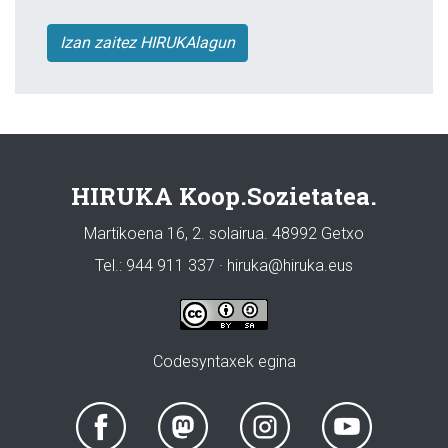
Izan zaitez HIRUKAlagun
HIRUKA Koop.Sozietatea.
Martikoena 16, 2. solairua. 48992 Getxo
Tel.: 944 911 337 · hiruka@hiruka.eus
Codesyntaxek egina