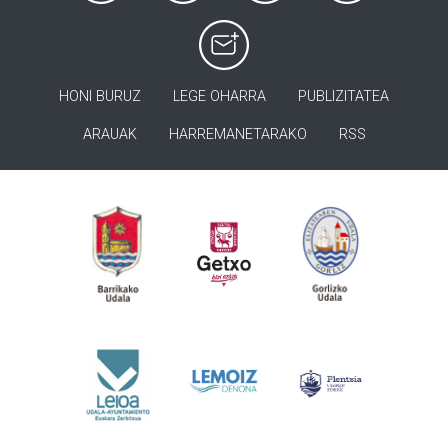
HONI BURUZ
LEGE OHARRA
PUBLIZITATEA
ARAUAK
HARREMANETARAKO
RSS