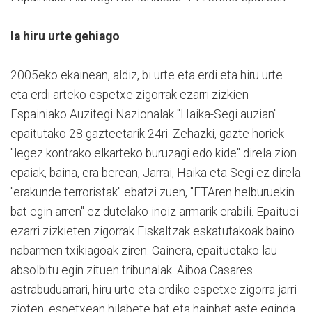
Ia hiru urte gehiago
2005eko ekainean, aldiz, bi urte eta erdi eta hiru urte
eta erdi arteko espetxe zigorrak ezarri zizkien
Espainiako Auzitegi Nazionalak "Haika-Segi auzian"
epaitutako 28 gazteetarik 24ri. Zehazki, gazte horiek
"legez kontrako elkarteko buruzagi edo kide" direla zion
epaiak, baina, era berean, Jarrai, Haika eta Segi ez direla
"erakunde terroristak" ebatzi zuen, "ETAren helburuekin
bat egin arren" ez dutelako inoiz armarik erabili. Epaituei
ezarri zizkieten zigorrak Fiskaltzak eskatutakoak baino
nabarmen txikiagoak ziren. Gainera, epaituetako lau
absolbitu egin zituen tribunalak. Aiboa Casares
astrabuduarrari, hiru urte eta erdiko espetxe zigorra jarri
zioten, espetxean hilabete bat eta hainbat aste eginda