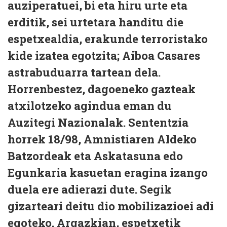
auziperatuei, bi eta hiru urte eta
erditik, sei urtetara handitu die
espetxealdia, erakunde terroristako
kide izatea egotzita; Aiboa Casares
astrabuduarra tartean dela.
Horrenbestez, dagoeneko gazteak
atxilotzeko agindua eman du
Auzitegi Nazionalak. Sententzia
horrek 18/98, Amnistiaren Aldeko
Batzordeak eta Askatasuna edo
Egunkaria kasuetan eragina izango
duela ere adierazi dute. Segik
gizarteari deitu dio mobilizazioei adi
egoteko. Argazkian, espetxetik