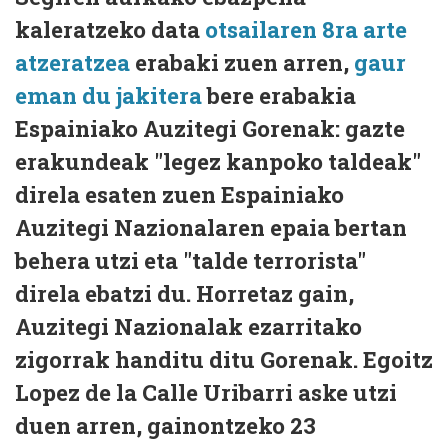
kaleratzeko data
otsailaren 8ra arte
atzeratzea
erabaki zuen arren,
gaur
eman du jakitera
bere erabakia
Espainiako Auzitegi Gorenak: gazte
erakundeak "legez kanpoko taldeak"
direla esaten zuen Espainiako
Auzitegi Nazionalaren epaia bertan
behera utzi eta "talde terrorista"
direla ebatzi du. Horretaz gain,
Auzitegi Nazionalak ezarritako
zigorrak handitu ditu Gorenak. Egoitz
Lopez de la Calle Uribarri aske utzi
duen arren, gainontzeko 23