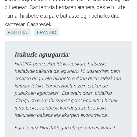
zituenean. Santentzia berriaren arabera, beste bi urte,
hamar hilabete eta pare bat aste egin beharko ditu
kartzelan Casaresek.
POLITIKA
ERANDIO
Irakurle agurgarria:
HIRUKA gure eskualdeko euskara hutsezko
hedabide bakarra da; egunero 10 udalerriren berri
ematen dugu, eta hilabetero doan duzu aldizkaria
kalean, tokiko komertzioetan zein erakunde
publikoen egoitzetan. Eta orain doan bidaliko
dizugu etxera nahi izanez gero! Proiektua bizirik
jarraitzeko, ezinbestekoa dugu zu bezalako
irakurleen babesa eta ekarpen ekonomikoa.
Egin zaitez HIRUKAlagun eta gozatu euskaraz!