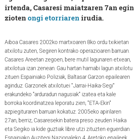
irtenda, Casaresi maiatzaren 7an egin
zioten
ongi etorriaren
irudia.
Aiboa Casares 2002ko martxoaren 8ko ordu txikietan
atxilotu zuten, Segiren kontrako operazioaren barruan.
Casares Areetan zegoen, bere mutil lagunaren etxean,
atxilotua izan zenean. Gau hartan hamabi lagun atxilotu
zituen Espainiako Poliziak, Baltasar Garzon epailearen
aginduz. Garzonek atxilotuei "Jarrai-Haika-Segi"
erakundeko "arduradun nagusiak" izatea eta kale
borroka koordinatzea leporatu zien, "ETA-Ekin"
azpiegituraren barruan kokatuz. 2005eko apirilaren
27an, berriz, Casaresekin batera preso zeuden Haika
eta Segiko ia kide guztiak libre utzi zituzten eguerdian
Espainiako Auzitegi Nazionaleko 4. Aretoko epaileek.