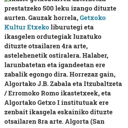
prestatzeko 500 leku izango dituzte
aurten. Gauzak horrela,
Getxoko
Kultur Etxeko
liburutegi eta
ikasgelen ordutegiak luzatuko
dituzte otsailaren 4ra arte,
astelehenetik ostiralera. Halaber,
larunbatetan eta igandeetan ere
zabalik egongo dira. Horrezaz gain,
Algortako J.B. Zabala eta Itzubaltzeta
/ Erromoko Romo ikastetxeek, eta
Algortako Getxo I institutuak ere
zenbait ikasgela eskainiko dituzte
otsailaren 8ra arte. Algorta (San