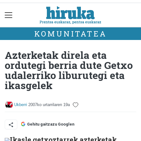
KOMUNITATEA
Azterketak direla eta
ordutegi berria dute Getxo
udalerriko liburutegi eta
ikasgelek
Ukberri
2007ko urtarrilaren 19a
Gehitu gaitzazu Googlen
Ikasle getxoztarrek azterketak