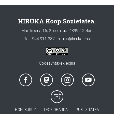
HIRUKA Koop.Sozietatea.
Martikoena 16, 2. solairua. 48992 Getxo
Tel.: 944 911 337 · hiruka@hiruka.eus
Codesyntaxek egina
HONI BURUZ
LEGE OHARRA
PUBLIZITATEA