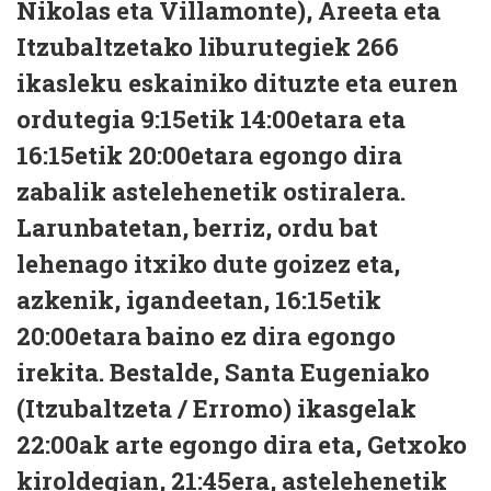
Nikolas eta Villamonte), Areeta eta
Itzubaltzetako liburutegiek 266
ikasleku eskainiko dituzte eta euren
ordutegia 9:15etik 14:00etara eta
16:15etik 20:00etara egongo dira
zabalik astelehenetik ostiralera.
Larunbatetan, berriz, ordu bat
lehenago itxiko dute goizez eta,
azkenik, igandeetan, 16:15etik
20:00etara baino ez dira egongo
irekita. Bestalde, Santa Eugeniako
(Itzubaltzeta / Erromo) ikasgelak
22:00ak arte egongo dira eta, Getxoko
kiroldegian, 21:45era, astelehenetik