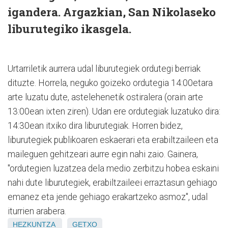
igandera. Argazkian, San Nikolaseko
liburutegiko ikasgela.
Urtarriletik aurrera udal liburutegiek ordutegi berriak
dituzte. Horrela, neguko goizeko ordutegia 14:00etara
arte luzatu dute, astelehenetik ostiralera (orain arte
13:00ean ixten ziren). Udan ere ordutegiak luzatuko dira:
14:30ean itxiko dira liburutegiak. Horren bidez,
liburutegiek publikoaren eskaerari eta erabiltzaileen eta
maileguen gehitzeari aurre egin nahi zaio. Gainera,
"ordutegien luzatzea dela medio zerbitzu hobea eskaini
nahi dute liburutegiek, erabiltzaileei erraztasun gehiago
emanez eta jende gehiago erakartzeko asmoz", udal
iturrien arabera.
HEZKUNTZA
GETXO