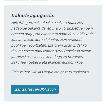
Irakurle agurgarria:
HIRUKA gure eskualdeko euskara hutsezko
hedabide bakarra da; egunero 10 udalerriren berri
ematen dugu, eta hilabetero doan duzu aldizkaria
kalean, tokiko komertzioetan zein erakunde
publikoen egoitzetan. Eta orain doan bidaliko
dizugu etxera nahi izanez gero! Proiektua bizirik
jarraitzeko, ezinbestekoa dugu zu bezalako
irakurleen babesa eta ekarpen ekonomikoa.
Egin zaitez HIRUKAlagun eta gozatu euskaraz!
Izan zaitez HIRUKAlagun