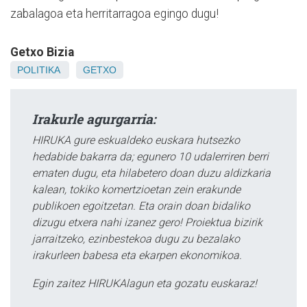
zabalagoa eta herritarragoa egingo dugu!
Getxo Bizia
POLITIKA
GETXO
Irakurle agurgarria:
HIRUKA gure eskualdeko euskara hutsezko
hedabide bakarra da; egunero 10 udalerriren berri
ematen dugu, eta hilabetero doan duzu aldizkaria
kalean, tokiko komertzioetan zein erakunde
publikoen egoitzetan. Eta orain doan bidaliko
dizugu etxera nahi izanez gero! Proiektua bizirik
jarraitzeko, ezinbestekoa dugu zu bezalako
irakurleen babesa eta ekarpen ekonomikoa.
Egin zaitez HIRUKAlagun eta gozatu euskaraz!