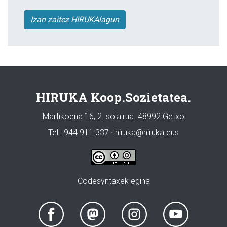
Izan zaitez HIRUKAlagun
HIRUKA Koop.Sozietatea.
Martikoena 16, 2. solairua. 48992 Getxo
Tel.: 944 911 337 · hiruka@hiruka.eus
Codesyntaxek egina