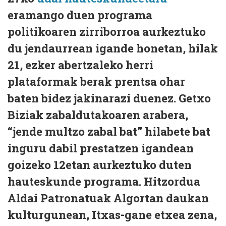
eramango duen programa
politikoaren zirriborroa aurkeztuko
du jendaurrean igande honetan, hilak
21, ezker abertzaleko herri
plataformak berak prentsa ohar
baten bidez jakinarazi duenez. Getxo
Biziak zabaldutakoaren arabera,
“jende multzo zabal bat” hilabete bat
inguru dabil prestatzen igandean
goizeko 12etan aurkeztuko duten
hauteskunde programa. Hitzordua
Aldai Patronatuak Algortan daukan
kulturgunean, Itxas-gane etxea zena,