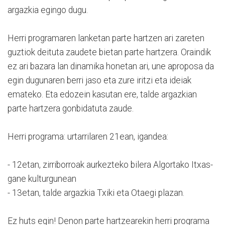
argazkia egingo dugu.
Herri programaren lanketan parte hartzen ari zareten
guztiok deituta zaudete bietan parte hartzera. Oraindik
ez ari bazara lan dinamika honetan ari, une aproposa da
egin dugunaren berri jaso eta zure iritzi eta ideiak
emateko. Eta edozein kasutan ere, talde argazkian
parte hartzera gonbidatuta zaude.
Herri programa: urtarrilaren 21ean, igandea:
- 12etan, zirriborroak aurkezteko bilera Algortako Itxas-
gane kulturgunean
- 13etan, talde argazkia Txiki eta Otaegi plazan.
Ez huts egin! Denon parte hartzearekin herri programa