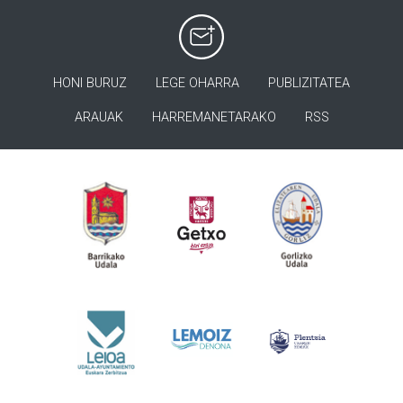
HONI BURUZ
LEGE OHARRA
PUBLIZITATEA
ARAUAK
HARREMANETARAKO
RSS