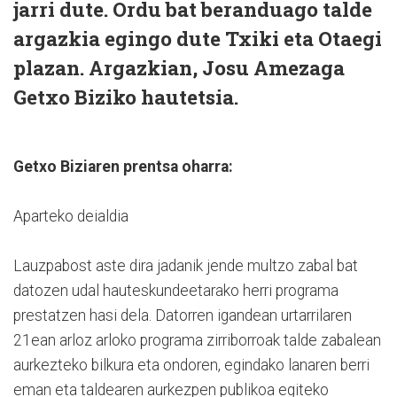
jarri dute. Ordu bat beranduago talde
argazkia egingo dute Txiki eta Otaegi
plazan. Argazkian, Josu Amezaga
Getxo Biziko hautetsia.
Getxo Biziaren prentsa oharra:
Aparteko deialdia
Lauzpabost aste dira jadanik jende multzo zabal bat
datozen udal hauteskundeetarako herri programa
prestatzen hasi dela. Datorren igandean urtarrilaren
21ean arloz arloko programa zirriborroak talde zabalean
aurkezteko bilkura eta ondoren, egindako lanaren berri
eman eta taldearen aurkezpen publikoa egiteko