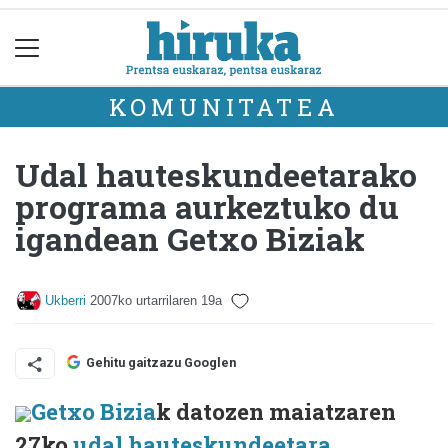
KOMUNITATEA
Udal hauteskundeetarako
programa aurkeztuko du
igandean Getxo Biziak
Ukberri
2007ko urtarrilaren 19a
Gehitu gaitzazu Googlen
Getxo Bizia
k datozen maiatzaren
27ko
udal hauteskundeetara