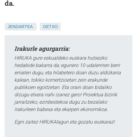
da.
JENDARTEA
GETXO
Irakurle agurgarria:
HIRUKA gure eskualdeko euskara hutsezko
hedabide bakarra da; egunero 10 udalerriren berri
ematen dugu, eta hilabetero doan duzu aldizkaria
kalean, tokiko komertzioetan zein erakunde
publikoen egoitzetan. Eta orain doan bidaliko
dizugu etxera nahi izanez gero! Proiektua bizirik
jarraitzeko, ezinbestekoa dugu zu bezalako
irakurleen babesa eta ekarpen ekonomikoa.
Egin zaitez HIRUKAlagun eta gozatu euskaraz!