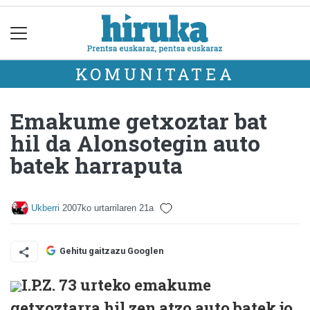
KOMUNITATEA
Emakume getxoztar bat
hil da Alonsotegin auto
batek harraputa
Ukberri
2007ko urtarrilaren 21a
Gehitu gaitzazu Googlen
I.P.Z. 73 urteko emakume
getxoztarra hil zen atzo auto batek jo