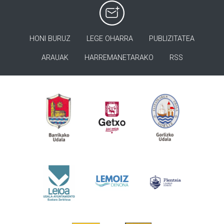
HONI BURUZ
LEGE OHARRA
PUBLIZITATEA
ARAUAK
HARREMANETARAKO
RSS