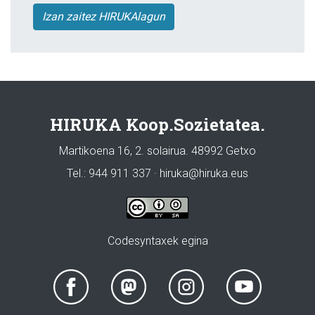
Izan zaitez HIRUKAlagun
HIRUKA Koop.Sozietatea.
Martikoena 16, 2. solairua. 48992 Getxo
Tel.: 944 911 337 · hiruka@hiruka.eus
Codesyntaxek egina