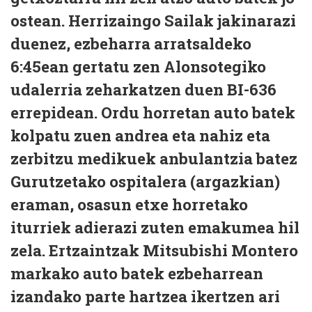
ostean. Herrizaingo Sailak jakinarazi
duenez, ezbeharra arratsaldeko
6:45ean gertatu zen Alonsotegiko
udalerria zeharkatzen duen BI-636
errepidean. Ordu horretan auto batek
kolpatu zuen andrea eta nahiz eta
zerbitzu medikuek anbulantzia batez
Gurutzetako ospitalera (argazkian)
eraman, osasun etxe horretako
iturriek adierazi zuten emakumea hil
zela. Ertzaintzak Mitsubishi Montero
markako auto batek ezbeharrean
izandako parte hartzea ikertzen ari