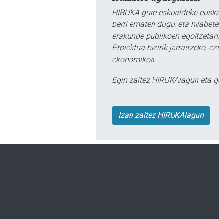
HIRUKA gure eskualdeko euskar
berri ematen dugu, eta hilabet
erakunde publikoen egoitzetan.
Proiektua bizirik jarraitzeko, 
ekonomikoa.
Egin zaitez HIRUKAlagun eta g
Izan zaitez HIRUKAlagun