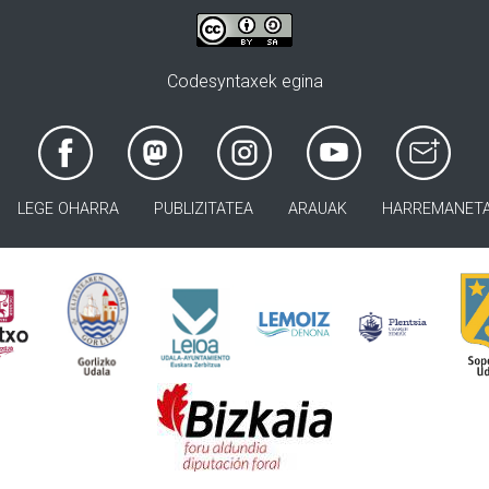
Codesyntaxek egina
LEGE OHARRA
PUBLIZITATEA
ARAUAK
HARREMANET