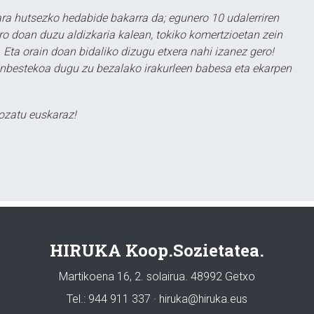
a hutsezko hedabide bakarra da; egunero 10 udalerriren
ero doan duzu aldizkaria kalean, tokiko komertzioetan zein
 Eta orain doan bidaliko dizugu etxera nahi izanez gero!
ezinbestekoa dugu zu bezalako irakurleen babesa eta ekarpen
ozatu euskaraz!
HIRUKA Koop.Sozietatea.
Martikoena 16, 2. solairua. 48992 Getxo
Tel.: 944 911 337 · hiruka@hiruka.eus