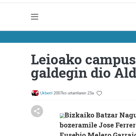
Leioako campus
galdegin dio Al
Ukberri
2007ko urtarrilaren 23a
Bizkaiko Batzar Nag
bozeramile Jose Ferre
Eusebio Melero Garrai