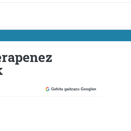
erapenez
k
Gehitu gaitzazu Googlen