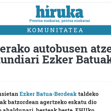
KOMUNITATEA
erako autobusen atz
dundiari Ezker Batua
usietan
Ezker Batua-Berdeak
taldeko
rak batzordean agertzeko eskatu dio
o ahaldunari, besteak beste, EHUko