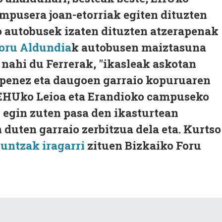
mpusera joan-etorriak egiten dituzten
 autobusek izaten dituzten atzerapenak
Foru Aldundia
k autobusen maiztasuna
nahi du Ferrerak, "ikasleak askotan
apenez eta daugoen garraio kopuruaren
 EHUko Leioa eta Erandioko campuseko
z egin zuten pasa den ikasturtean
 duten garraio zerbitzua dela eta. Kurtso
kuntzak iragarri
zituen Bizkaiko Foru