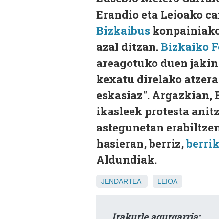
Erandio eta Leioako ca
Bizkaibus
konpainiako
azal ditzan.
Bizkaiko 
areagotuko duen jakin 
kexatu direlako atzer
eskasiaz". Argazkian,
ikasleek protesta anit
astegunetan erabiltzen
hasieran, berriz,
berri
Aldundiak.
JENDARTEA
LEIOA
Irakurle agurgarria: