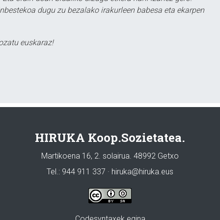
ezinbestekoa dugu zu bezalako irakurleen babesa eta ekarpen
ozatu euskaraz!
HIRUKA Koop.Sozietatea.
Martikoena 16, 2. solairua. 48992 Getxo
Tel.: 944 911 337 · hiruka@hiruka.eus
Codesyntaxek egina