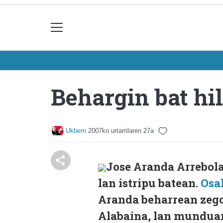
Behargin bat hil
Ukberri
2007ko urtarrilaren 27a
Jose Aranda Arrebola 
lan istripu batean.
Osa
Aranda beharrean zegoe
Alabaina, lan mundua