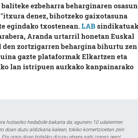
 baliteke ezbeharra beharginaren osasun
: "itxura denez, bihotzeko gaixotasuna
te egindako txostenean.
LAB
sindikatua
arabera, Aranda urtarril honetan Euskal
il den zortzigarren behargina bihurtu zen
Duina gazte plataformak Elkartzen eta
ko lan istripuen aurkako kanpainarako
a hutsezko hedabide bakarra da; egunero 10 udalerriren
ero doan duzu aldizkaria kalean, tokiko komertzioetan zein
 Eta orain doan bidaliko dizugu etxera nahi izanez gero!