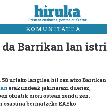
KOMUNITATEA
 da Barrikan lan istr
58 urteko langilea hil zen atzo Barrikan
lan
erakundeak jakinarazi duenez,
n obratik erori ostean zendu zen.
n osasuna bermatzeko EAEko