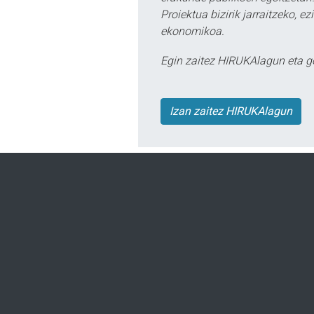
Proiektua bizirik jarraitzeko, 
ekonomikoa.
Egin zaitez HIRUKAlagun eta g
Izan zaitez HIRUKAlagun