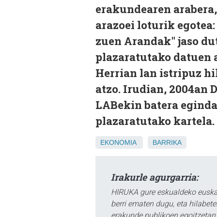
erakundearen arabera,
arazoei loturik egotea
zuen Arandak" jaso du
plazaratutako datuen 
Herrian lan istripuz h
atzo. Irudian, 2004an 
LABekin batera eginda
plazaratutako kartela.
EKONOMIA
BARRIKA
Irakurle agurgarria:
HIRUKA gure eskualdeko euskar
berri ematen dugu, eta hilabet
erakunde publikoen egoitzetan.