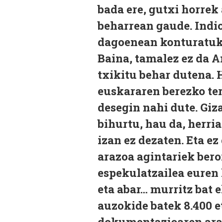
bada ere, gutxi horrek
beharrean gaude. Indio
dagoenean konturatuko
Baina, tamalez ez da A
txikitu behar dutena. 
euskararen berezko terr
desegin nahi dute. Giz
bihurtu, hau da, herri
izan ez dezaten. Eta ez
arazoa agintariek bero
espekulatzailea euren 
eta abar... murritz bat 
auzokide batek 8.400 e
dokumentazioaren arab