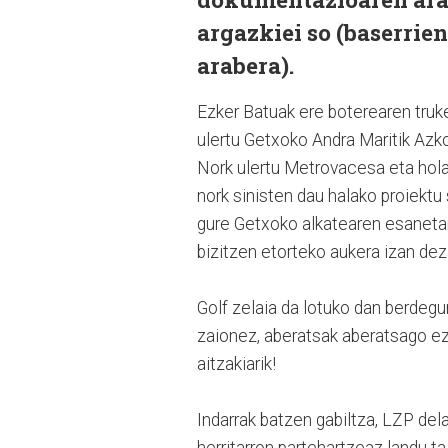
argazkiei so (baserrien
arabera).
Ezker Batuak ere boterearen truk
ulertu Getxoko Andra Maritik Azko
Nork ulertu Metrovacesa eta hola
nork sinisten dau halako proiektu
gure Getxoko alkatearen esanetan
bizitzen etorteko aukera izan de
Golf zelaia da lotuko dan berdegun
zaionez, aberatsak aberatsago ez 
aitzakiarik!
Indarrak batzen gabiltza, LZP del
herritarron partehartzeaz landu t