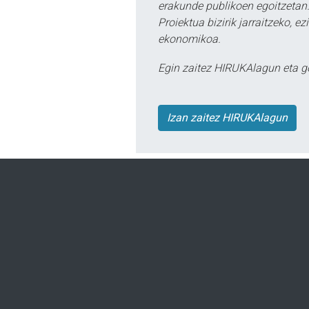
erakunde publikoen egoitzetan.
Proiektua bizirik jarraitzeko, 
ekonomikoa.
Egin zaitez HIRUKAlagun eta g
Izan zaitez HIRUKAlagun