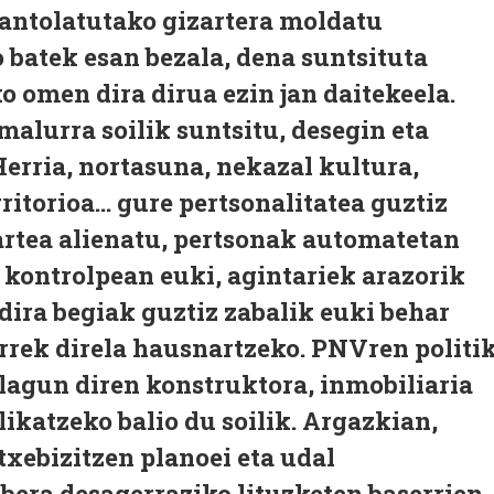
 antolatutako gizartera moldatu
 batek esan bezala, dena suntsituta
 omen dira dirua ezin jan daitekeela.
malurra soilik suntsitu, desegin eta
Herria, nortasuna, nekazal kultura,
itorioa... gure pertsonalitatea guztiz
artea alienatu, pertsonak automatetan
a kontrolpean euki, agintariek arazorik
 dira begiak guztiz zabalik euki behar
rrek direla hausnartzeko. PNVren politi
lagun diren konstruktora, inmobiliaria
elikatzeko balio du soilik. Argazkian,
txebizitzen planoei eta udal
era desagerraziko lituzketen baserrien