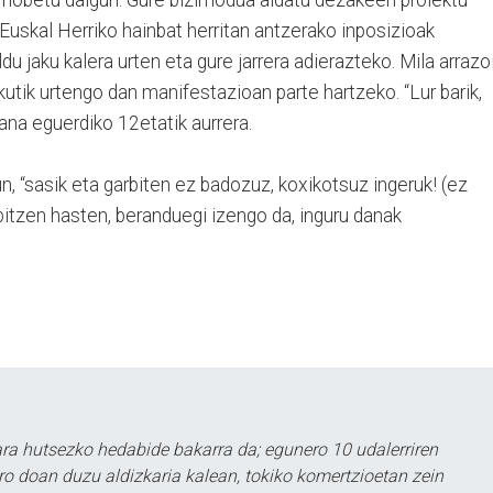
. Euskal Herriko hainbat herritan antzerako inposizioak
 jaku kalera urten eta gure jarrera adierazteko. Mila arrazo
ik urtengo dan manifestazioan parte hartzeko. “Lur barik,
dana eguerdiko 12etatik aurrera.
 “sasik eta garbiten ez badozuz, koxikotsuz ingeruk! (ez
itzen hasten, beranduegi izengo da, inguru danak
a hutsezko hedabide bakarra da; egunero 10 udalerriren
ero doan duzu aldizkaria kalean, tokiko komertzioetan zein