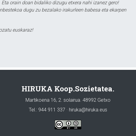
 Eta orain doan bidaliko dizugu etxera nahi izanez gero!
ezinbestekoa dugu zu bezalako irakurleen babesa eta ekarpen
ozatu euskaraz!
HIRUKA Koop.Sozietatea.
Martikoena 16, 2. solairua. 48992 Getxo
Tel.: 944 911 337 · hiruka@hiruka.eus