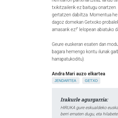
txikitzailerik ez baitugu onartzen
gertatzen dabiltza. Momentua heldu
dagoz domekan Getxoko probalekut
arnasarik ez!” lelopean abiatuko 
Geure euskeran esaten dan modun,
bagara hemengo kontu ilunak garb
harrapatukoditu).
Andra Mari auzo elkartea
JENDARTEA
GETXO
Irakurle agurgarria:
HIRUKA gure eskualdeko euskar
berri ematen dugu, eta hilabet