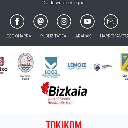
Codesyntaxek egina
LEGE OHARRA
PUBLIZITATEA
ARAUAK
HARREMANET