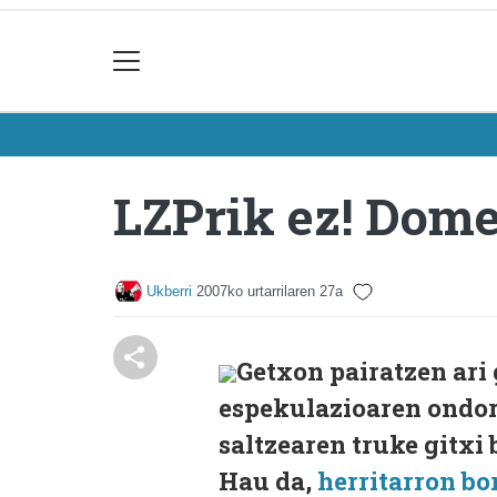
LZPrik ez! Dome
Ukberri
2007ko urtarrilaren 27a
Getxon pairatzen ari 
espekulazioaren ondori
saltzearen truke gitxi
Hau da,
herritarron b