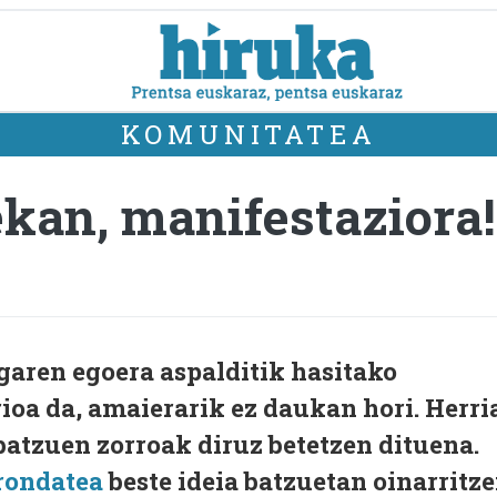
KOMUNITATEA
kan, manifestaziora!
garen egoera aspalditik hasitako
oa da, amaierarik ez daukan hori. Herri
 batzuen zorroak diruz betetzen dituena.
orondatea
beste ideia batzuetan oinarritz