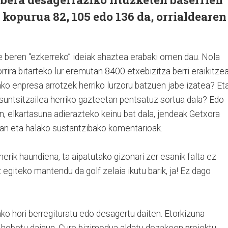
 kopurua 82, 105 edo 136 da, orrialdearen
e beren “ezkerreko” ideiak ahaztea erabaki omen dau. Nola
rrira bitarteko lur eremutan 8400 etxebizitza berri eraikitze
ko enpresa arrotzek herriko lurzoru batzuen jabe izatea? Et
 suntsitzailea herriko gazteetan pentsatuz sortua dala? Edo
, elkartasuna adierazteko keinu bat dala, jendeak Getxora
zan eta halako sustantzibako komentarioak.
erik haundiena, ta aipatutako gizonari zer esanik falta ez
egiteko mantendu da golf zelaia ikutu barik, ja! Ez dago
ako hori berregituratu edo desagertu daiten. Etorkizuna
a hobetu daigun. Gure bizimodua aldatu dezakeen proiektu