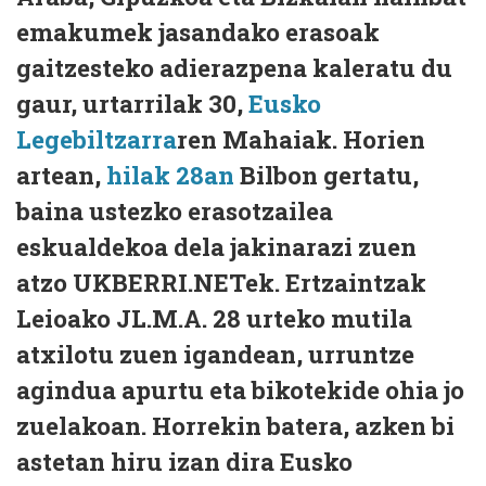
emakumek jasandako erasoak
gaitzesteko adierazpena kaleratu du
gaur, urtarrilak 30,
Eusko
Legebiltzarra
ren Mahaiak. Horien
artean,
hilak 28an
Bilbon gertatu,
baina ustezko erasotzailea
eskualdekoa dela jakinarazi zuen
atzo UKBERRI.NETek. Ertzaintzak
Leioako JL.M.A. 28 urteko mutila
atxilotu zuen igandean, urruntze
agindua apurtu eta bikotekide ohia jo
zuelakoan. Horrekin batera, azken bi
astetan hiru izan dira Eusko