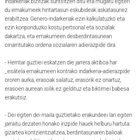
indarkeriak bizitzak suntsitzen ditu eta mugatu egiten
du emakumeek hiritartasun eskubideak askatasunez
erabiltzea. Genero-indarkeriak ezin kalkulatuzko eta
ezin konponduzko kostu pertsonal eta sozialak
dakartza, eta emakumeen desberdintasunean
oinarritutako ordena sozialaren adierazpide dira.
- Herritar guztiei eskatzen die jarrera aktiboa har
_esátela emakumeen kontrako indarkeria-adierazpide
ororen aurka, erasoak salatuz, erasorik ez onartuz,
erasoen aurrean isilik ez geldituz eta biktimei babesa
erakutsiz.
- Dei egiten dei maila guztietako erakundeei lan egiten
jarraitu dezaten honako irizpide hauek helburu hartuta:
gizartea kontzientziatzea, berdintasunaren balioak