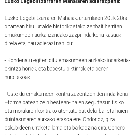
Eusko Legebiltzarraren Mahaiaren adierazpena:
Eusko Legebiltzarraren Mahaiak, urtarrilaren 20tik 28ra
bitartean hiru lurralde historikoetako zenbait herritan
emakumeen aurka izandako zazpi indarkeria-kasuak
direla eta, hau adierazi nahi du:
- Kondenatu egiten ditu emakumeen aurkako indarkeria-
ekintza horiek, eta babestu biktimak eta beren
hurbilekoak.
- Uste du emakumeen kontra zuzentzen den indarkeria
–forma batean zein bestean- haien segurtasun fisiko
eta moralaren kontrako atentatu bat dela, bai eta haien
duintasunaren aurkako erasoa ere. Ondorioz, giza
eskubideen urraketa larria eta barkaezina dira. Genero-