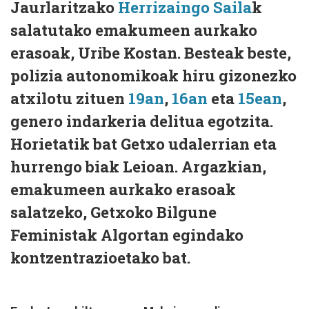
Jaurlaritzako
Herrizaingo Saila
k
salatutako emakumeen aurkako
erasoak, Uribe Kostan. Besteak beste,
polizia autonomikoak hiru gizonezko
atxilotu zituen
19an
,
16an
eta
15ean
,
genero indarkeria delitua egotzita.
Horietatik bat Getxo udalerrian eta
hurrengo biak Leioan. Argazkian,
emakumeen aurkako erasoak
salatzeko, Getxoko Bilgune
Feministak Algortan egindako
kontzentrazioetako bat.