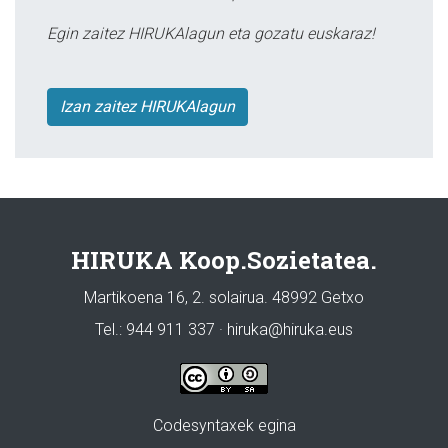
Egin zaitez HIRUKAlagun eta gozatu euskaraz!
Izan zaitez HIRUKAlagun
HIRUKA Koop.Sozietatea.
Martikoena 16, 2. solairua. 48992 Getxo
Tel.: 944 911 337 · hiruka@hiruka.eus
Codesyntaxek egina