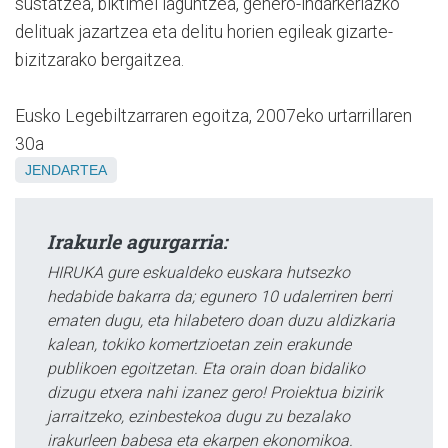
sustatzea, biktimei laguntzea, genero-indarkeriazko
delituak jazartzea eta delitu horien egileak gizarte-
bizitzarako bergaitzea.
Eusko Legebiltzarraren egoitza, 2007eko urtarrillaren
30a
JENDARTEA
Irakurle agurgarria:
HIRUKA gure eskualdeko euskara hutsezko
hedabide bakarra da; egunero 10 udalerriren berri
ematen dugu, eta hilabetero doan duzu aldizkaria
kalean, tokiko komertzioetan zein erakunde
publikoen egoitzetan. Eta orain doan bidaliko
dizugu etxera nahi izanez gero! Proiektua bizirik
jarraitzeko, ezinbestekoa dugu zu bezalako
irakurleen babesa eta ekarpen ekonomikoa.