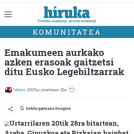
KOMUNITATEA
Emakumeen aurkako
azken erasoak gaitzetsi
ditu Eusko Legebiltzarrak
Ukberri
2007ko urtarrilaren 30a
Gehitu gaitzazu Googlen
Urtarrilaren 20tik 28ra bitartean,
Araba, Gipuzkoa eta Bizkaian hainbat