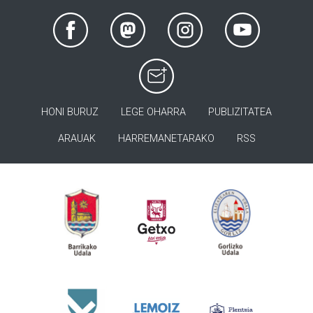
HONI BURUZ
LEGE OHARRA
PUBLIZITATEA
ARAUAK
HARREMANETARAKO
RSS