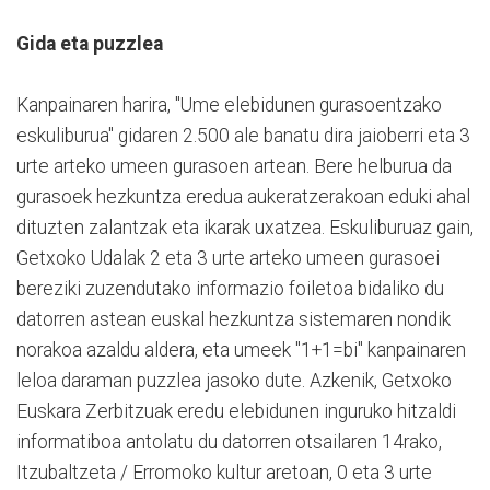
Gida eta puzzlea
Kanpainaren harira, "Ume elebidunen gurasoentzako
eskuliburua" gidaren 2.500 ale banatu dira jaioberri eta 3
urte arteko umeen gurasoen artean. Bere helburua da
gurasoek hezkuntza eredua aukeratzerakoan eduki ahal
dituzten zalantzak eta ikarak uxatzea. Eskuliburuaz gain,
Getxoko Udalak 2 eta 3 urte arteko umeen gurasoei
bereziki zuzendutako informazio foiletoa bidaliko du
datorren astean euskal hezkuntza sistemaren nondik
norakoa azaldu aldera, eta umeek "1+1=bi" kanpainaren
leloa daraman puzzlea jasoko dute. Azkenik, Getxoko
Euskara Zerbitzuak eredu elebidunen inguruko hitzaldi
informatiboa antolatu du datorren otsailaren 14rako,
Itzubaltzeta / Erromoko kultur aretoan, 0 eta 3 urte