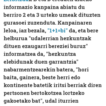
informazio kanpaina abiatu du
berriro 2 eta 3 urteko umeak dituzten
gurasoei zuzenduta. Kanpainaren
leloa, iaz bezala,
"1+1=bi"
da, eta bere
helburua "udalerrian hezkuntzak
dituen ezaugarri bereziei buruz"
informatzea da, "hezkuntza
elebidunak duen garrantzia"
nabarmentzearekin batera, "hori
baita, gainera, beste herri edo
kontinente batetik iritsi berriak diren
pertsonen bertokotzea lortzeko
gakoetako bat", udal iturrien