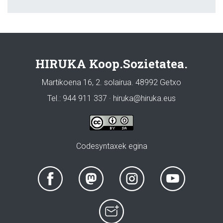
HIRUKA Koop.Sozietatea.
Martikoena 16, 2. solairua. 48992 Getxo
Tel.: 944 911 337 · hiruka@hiruka.eus
Codesyntaxek egina