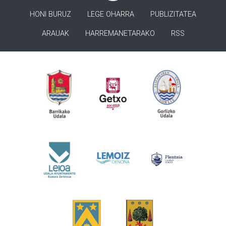
HONI BURUZ
LEGE OHARRA
PUBLIZITATEA
ARAUAK
HARREMANETARAKO
RSS