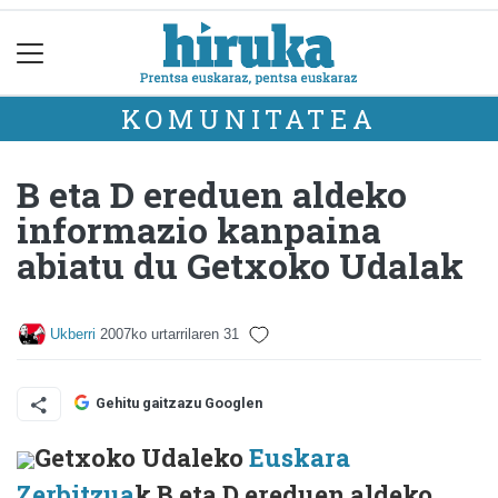
KOMUNITATEA
B eta D ereduen aldeko
informazio kanpaina
abiatu du Getxoko Udalak
Ukberri
2007ko urtarrilaren 31
Gehitu gaitzazu Googlen
Getxoko Udaleko
Euskara
Zerbitzua
k B eta D ereduen aldeko