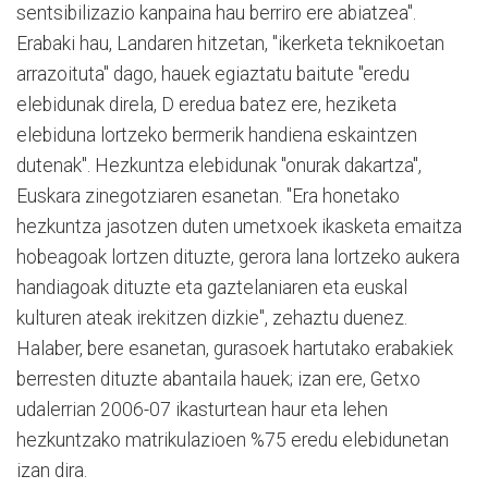
sentsibilizazio kanpaina hau berriro ere abiatzea".
Erabaki hau, Landaren hitzetan, "ikerketa teknikoetan
arrazoituta" dago, hauek egiaztatu baitute "eredu
elebidunak direla, D eredua batez ere, heziketa
elebiduna lortzeko bermerik handiena eskaintzen
dutenak". Hezkuntza elebidunak "onurak dakartza",
Euskara zinegotziaren esanetan. "Era honetako
hezkuntza jasotzen duten umetxoek ikasketa emaitza
hobeagoak lortzen dituzte, gerora lana lortzeko aukera
handiagoak dituzte eta gaztelaniaren eta euskal
kulturen ateak irekitzen dizkie", zehaztu duenez.
Halaber, bere esanetan, gurasoek hartutako erabakiek
berresten dituzte abantaila hauek; izan ere, Getxo
udalerrian 2006-07 ikasturtean haur eta lehen
hezkuntzako matrikulazioen %75 eredu elebidunetan
izan dira.