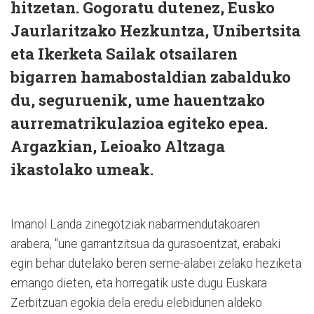
hitzetan. Gogoratu dutenez, Eusko
Jaurlaritzako Hezkuntza, Unibertsita
eta Ikerketa Sailak otsailaren
bigarren hamabostaldian zabalduko
du, seguruenik, ume hauentzako
aurrematrikulazioa egiteko epea.
Argazkian, Leioako Altzaga
ikastolako umeak.
Imanol Landa zinegotziak nabarmendutakoaren
arabera, "une garrantzitsua da gurasoentzat, erabaki
egin behar dutelako beren seme-alabei zelako heziketa
emango dieten, eta horregatik uste dugu Euskara
Zerbitzuan egokia dela eredu elebidunen aldeko