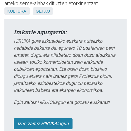
arteko seme-alabak dituzten etorkinentzat.
KULTURA
GETXO
Irakurle agurgarria:
HIRUKA gure eskualdeko euskara hutsezko
hedabide bakarra da; egunero 10 udalerriren berri
ematen dugu, eta hilabetero doan duzu aldizkaria
kalean, tokiko komertzioetan zein erakunde
publikoen egoitzetan. Eta orain doan bidaliko
dizugu etxera nahi izanez gero! Proiektua bizirik
jarraitzeko, ezinbestekoa dugu zu bezalako
irakurleen babesa eta ekarpen ekonomikoa.
Egin zaitez HIRUKAlagun eta gozatu euskaraz!
Izan zaitez HIRUKAlagun