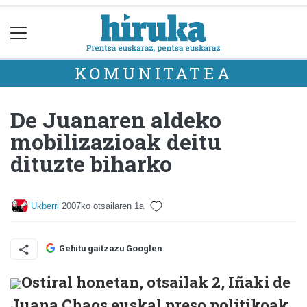
KOMUNITATEA
De Juanaren aldeko
mobilizazioak deitu
dituzte biharko
Ukberri
2007ko otsailaren 1a
Gehitu gaitzazu Googlen
Ostiral honetan, otsailak 2, Iñaki de
Juana Chaos euskal preso politikoak