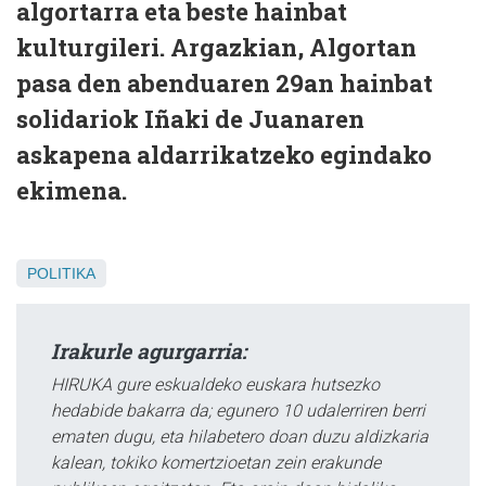
algortarra eta beste hainbat
kulturgileri. Argazkian, Algortan
pasa den abenduaren 29an hainbat
solidariok Iñaki de Juanaren
askapena aldarrikatzeko egindako
ekimena.
POLITIKA
Irakurle agurgarria:
HIRUKA gure eskualdeko euskara hutsezko
hedabide bakarra da; egunero 10 udalerriren berri
ematen dugu, eta hilabetero doan duzu aldizkaria
kalean, tokiko komertzioetan zein erakunde