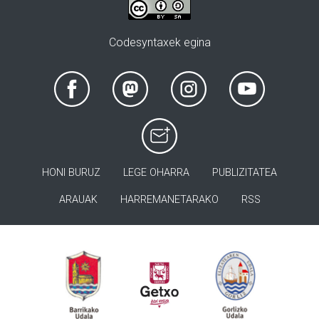
Codesyntaxek egina
HONI BURUZ
LEGE OHARRA
PUBLIZITATEA
ARAUAK
HARREMANETARAKO
RSS