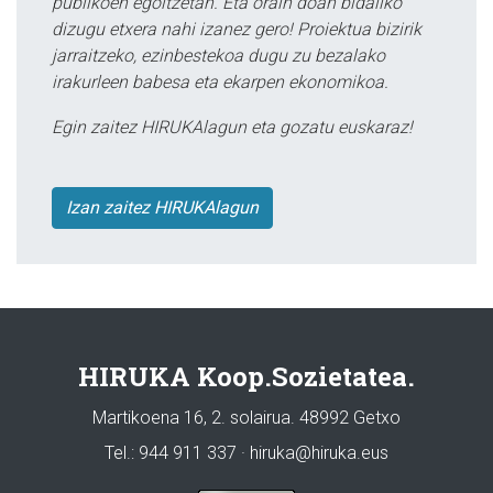
publikoen egoitzetan. Eta orain doan bidaliko
dizugu etxera nahi izanez gero! Proiektua bizirik
jarraitzeko, ezinbestekoa dugu zu bezalako
irakurleen babesa eta ekarpen ekonomikoa.
Egin zaitez HIRUKAlagun eta gozatu euskaraz!
Izan zaitez HIRUKAlagun
HIRUKA Koop.Sozietatea.
Martikoena 16, 2. solairua. 48992 Getxo
Tel.: 944 911 337 · hiruka@hiruka.eus