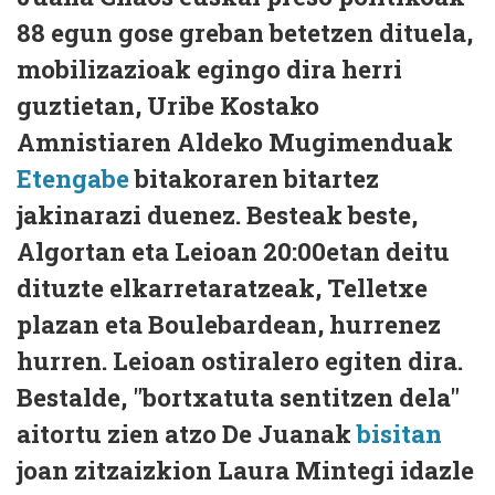
88 egun gose greban betetzen dituela,
mobilizazioak egingo dira herri
guztietan, Uribe Kostako
Amnistiaren Aldeko Mugimenduak
Etengabe
bitakoraren bitartez
jakinarazi duenez. Besteak beste,
Algortan eta Leioan 20:00etan deitu
dituzte elkarretaratzeak, Telletxe
plazan eta Boulebardean, hurrenez
hurren. Leioan ostiralero egiten dira.
Bestalde, "bortxatuta sentitzen dela"
aitortu zien atzo De Juanak
bisitan
joan zitzaizkion Laura Mintegi idazle