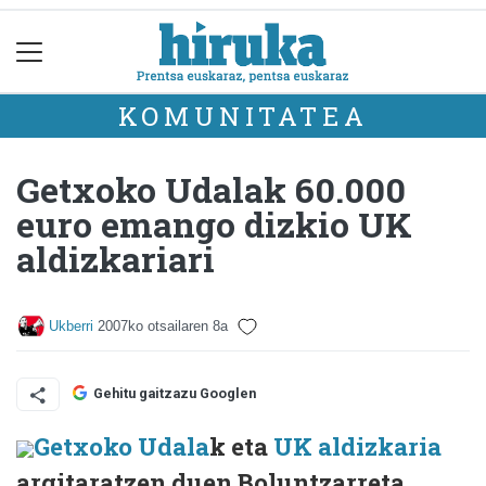
KOMUNITATEA
Getxoko Udalak 60.000
euro emango dizkio UK
aldizkariari
Ukberri
2007ko otsailaren 8a
Gehitu gaitzazu Googlen
Getxoko Udala
k eta
UK aldizkaria
argitaratzen duen Boluntzarreta