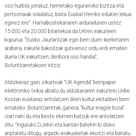
oso hurbila jorratuz, herrietako eguneroko bizitza eta
pertsonaiak isladatuz, baita Euskal Herriko edukiei lekua
eginez ere". Hamabostekariaren arduradunen ustez
15.000 eta 20.000 bitartekoa da UKren irakurleen
kopurua: "Eusko Jaurlaritzak egin berri duen ikerketaren
arabera, irakurle bakoitzak gutxienez ordu erdi ematen
duela UK irakurtzen, denbora oso handia",
Boluntzarretakoen iritziz.
Aldizkariaz gain, elkarteak “UK Agenda” berripaper
elektroniko txikia abiatu du aldizkariaren irakurleei Uribe
Kostan euskaraz antolatzen diren kultur ekitaldien berri
emateko. Boluntzarretak, ganera, "kultur eragile bizia"
izan nahi du eta beste ekimen batzuk ere antolatzen
ditu. “Inguruko DJekin eta kantari batekin bi disko
argitaratu ditugu, argazki erakusketak ekoitzi eta banatu