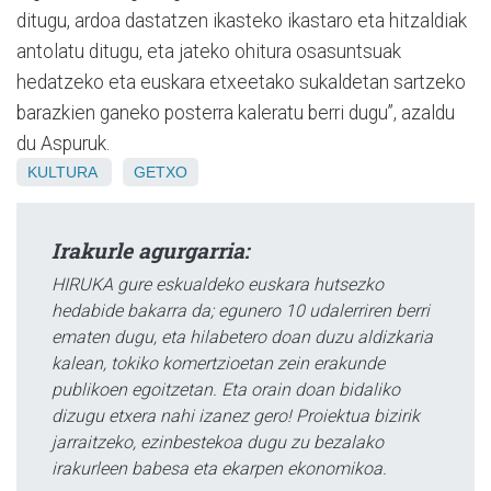
ditugu, ardoa dastatzen ikasteko ikastaro eta hitzaldiak
antolatu ditugu, eta jateko ohitura osasuntsuak
hedatzeko eta euskara etxeetako sukaldetan sartzeko
barazkien ganeko posterra kaleratu berri dugu”, azaldu
du Aspuruk.
KULTURA
GETXO
Irakurle agurgarria:
HIRUKA gure eskualdeko euskara hutsezko
hedabide bakarra da; egunero 10 udalerriren berri
ematen dugu, eta hilabetero doan duzu aldizkaria
kalean, tokiko komertzioetan zein erakunde
publikoen egoitzetan. Eta orain doan bidaliko
dizugu etxera nahi izanez gero! Proiektua bizirik
jarraitzeko, ezinbestekoa dugu zu bezalako
irakurleen babesa eta ekarpen ekonomikoa.