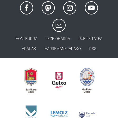
HONI BURUZ
LEGE OHARRA
PUBLIZITATEA
ARAUAK
HARREMANETARAKO
RSS