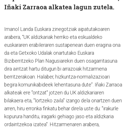
Iñaki Zarraoa alkatea lagun zutela.
Imanol Landa Euskara zinegotziak aipatutakoaren
arabera, “UK aldizkariak herriko eta eskualdeko
euskararen erabileraren sustapenean duen eragina ona
da eta Getxoko Udalak onartutako Euskara
Biziberritzeko Plan Nagusiarekin duen osagarritasuna
dira aintzat hartu ditugun bi arrazoiak hitzarmena
berritzerakoan. Halaber, hizkuntza-normalizazioari
begira komunikabideek lehentasuna dute”. Iñaki Zarraoa
alkateak ere "ontzat" jotzen du UK aldizkariaren
bilakaera eta, "lortzeko zaila" izango dela onartzen duen
arren, hiru erronka finkatu behar direla uste du: "irakurle
kopurura handitu, iragarki gehiago jaso eta aldizkaria
ordaintzekoa izatea". Hitzarmenaren arabera,