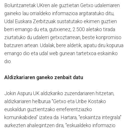
Boluntzarretak UKren ale guztietan Getxo udalerriaren
gaineko lau orrialdeko informazioa argitaratuko ditu,
Udal Euskara Zerbitzuak sustatutako ekimen guztien
berri emango du eta, gutxienez, 2.500 aletako tirada
ziurtatuko du udalerri getxoztarrean, beste konpromiso
batzuren artean. Udalak, bere aldetik, aipatu diru kopurua
emango dio eta udal web gunean tartetxoa eskainiko
dio.
Aldizkariaren ganeko zenbait datu
Jokin Aspuru UK aldizkariko zuzendariaren hitzetan,
aldizkariaren helburua "Getxo eta Uribe Kostako
euskaldun guztientzako erreferentziazko
komunikabidea" izatea da. Hartara, "eskaintza integrala"
aurkezten ahalegintzen dira, "eskualdeko informazio