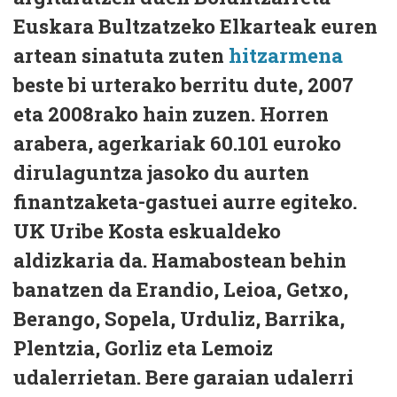
Euskara Bultzatzeko Elkarteak euren
artean sinatuta zuten
hitzarmena
beste bi urterako berritu dute, 2007
eta 2008rako hain zuzen. Horren
arabera, agerkariak 60.101 euroko
dirulaguntza jasoko du aurten
finantzaketa-gastuei aurre egiteko.
UK Uribe Kosta eskualdeko
aldizkaria da. Hamabostean behin
banatzen da Erandio, Leioa, Getxo,
Berango, Sopela, Urduliz, Barrika,
Plentzia, Gorliz eta Lemoiz
udalerrietan. Bere garaian udalerri