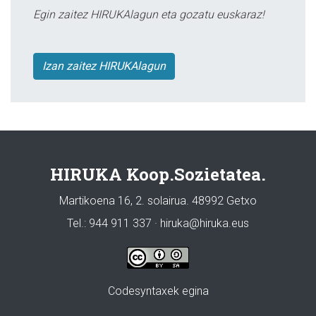
Egin zaitez HIRUKAlagun eta gozatu euskaraz!
Izan zaitez HIRUKAlagun
HIRUKA Koop.Sozietatea.
Martikoena 16, 2. solairua. 48992 Getxo
Tel.: 944 911 337 · hiruka@hiruka.eus
Codesyntaxek egina