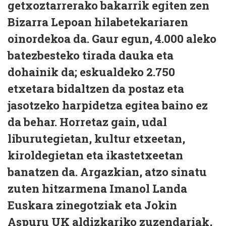
getxoztarrerako bakarrik egiten zen
Bizarra Lepoan hilabetekariaren
oinordekoa da. Gaur egun, 4.000 aleko
batezbesteko tirada dauka eta
dohainik da; eskualdeko 2.750
etxetara bidaltzen da postaz eta
jasotzeko harpidetza egitea baino ez
da behar. Horretaz gain, udal
liburutegietan, kultur etxeetan,
kiroldegietan eta ikastetxeetan
banatzen da. Argazkian, atzo sinatu
zuten hitzarmena Imanol Landa
Euskara zinegotziak eta Jokin
Aspuru UK aldizkariko zuzendariak,