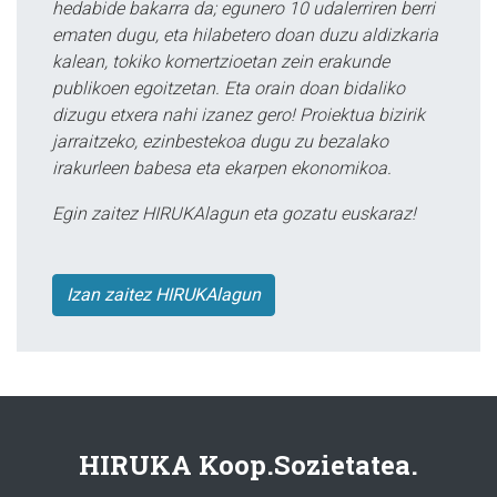
hedabide bakarra da; egunero 10 udalerriren berri
ematen dugu, eta hilabetero doan duzu aldizkaria
kalean, tokiko komertzioetan zein erakunde
publikoen egoitzetan. Eta orain doan bidaliko
dizugu etxera nahi izanez gero! Proiektua bizirik
jarraitzeko, ezinbestekoa dugu zu bezalako
irakurleen babesa eta ekarpen ekonomikoa.
Egin zaitez HIRUKAlagun eta gozatu euskaraz!
Izan zaitez HIRUKAlagun
HIRUKA Koop.Sozietatea.