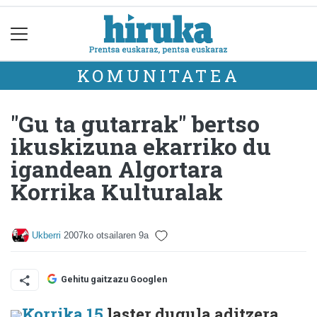
KOMUNITATEA
"Gu ta gutarrak" bertso
ikuskizuna ekarriko du
igandean Algortara
Korrika Kulturalak
Ukberri
2007ko otsailaren 9a
Gehitu gaitzazu Googlen
Korrika 15
laster dugula aditzera