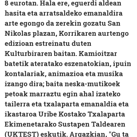
8 eurotan. Hala ere, eguerdi aldean
hasita eta arratsaldeko emanaldira
arte egongo da zerekin gozatu San
Nikolas plazan, Korrikaren aurtengo
edizioan estreinatu duten
Kulturbiraren baitan. Kamioitzar
batetik ateratako eszenatokian, ipuin
kontalariak, animazioa eta musika
izango dira; baita neska-mutikoek
petoak marraztu egin ahal izateko
tailerra eta txalaparta emanaldia eta
ikastaroa Uribe Kostako Txalaparta
Ekimenetarako Sustapen Taldearen
(UKTEST) eskutik. Argazkian, "Gu ta