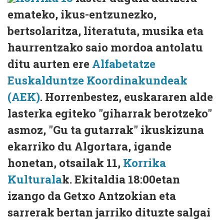
emateko, ikus-entzunezko,
bertsolaritza, literatuta, musika eta
haurrentzako saio mordoa antolatu
ditu aurten ere
Alfabetatze
Euskalduntze Koordinakundeak
(AEK)
. Horrenbestez, euskararen alde
lasterka egiteko "giharrak berotzeko"
asmoz, "Gu ta gutarrak" ikuskizuna
ekarriko du Algortara, igande
honetan, otsailak 11,
Korrika
Kulturala
k. Ekitaldia 18:00etan
izango da Getxo Antzokian eta
sarrerak bertan jarriko dituzte salgai