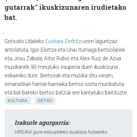
gutarrak" ikuskizunaren irudietako
bat.
Getxoko Udaleko
Euskara Zerbitzua
ren laguntzaz
antolatuta, Igor Elortza eta Unai Iturriaga bertsolariek
eta Josu Zabala, Aitor Rubio eta Alex Ruiz de Azua
musikariek 90 minutuko iraupena duen ikuskizuna
eskainiko dute. Bertsoak eta musika ditu oinarri,
emanaldian hamar-hamaika bertso sorta musikatuta
eta bat-bateko bertso batzuk ere kantatuko baitituzte.
KULTURA
GETXO
Irakurle agurgarria:
HIRUKA gure eskualdeko euskara hutsezko