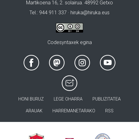
Martikoena 16, 2. solairua. 48992 Getxo
Tel.: 944 911 337 · hiruka@hiruka.eus
Codesyntaxek egina
HONI BURUZ
LEGE OHARRA
PUBLIZITATEA
ARAUAK
HARREMANETARAKO
RSS