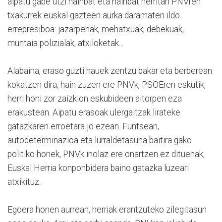
aipatu gabe utzi hainbat eta hainbat herritan PNVren
txakurrek euskal gazteen aurka daramaten ildo
errepresiboa: jazarpenak, mehatxuak, debekuak,
muntaia polizialak, atxiloketak...
Alabaina, eraso guzti hauek zentzu bakar eta berberean
kokatzen dira, hain zuzen ere PNVk, PSOEren eskutik,
herri honi zor zaizkion eskubideen aitorpen eza
erakustean. Aipatu erasoak ulergaitzak lirateke
gatazkaren erroetara jo ezean. Funtsean,
autodeterminazioa eta lurraldetasuna baitira gako
politiko horiek, PNVk inolaz ere onartzen ez dituenak,
Euskal Herria konponbidera baino gatazka luzeari
atxikituz.
Egoera honen aurrean, herriak erantzuteko zilegitasun