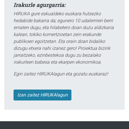
Irakurle agurgarria:
HIRUKA gure eskualdeko euskara hutsezko
hedabide bakarra da; egunero 10 udalerriren berri
ematen dugu, eta hilabetero doan duzu aldizkaria
kalean, tokiko komertzioetan zein erakunde
publikoen egoitzetan. Eta orain doan bidaliko
dizugu etxera nahi izanez gero! Proiektua bizirik
jarraitzeko, ezinbestekoa dugu zu bezalako
irakurleen babesa eta ekarpen ekonomikoa.
Egin zaitez HIRUKAlagun eta gozatu euskaraz!
Izan zaitez HIRUKAlagun