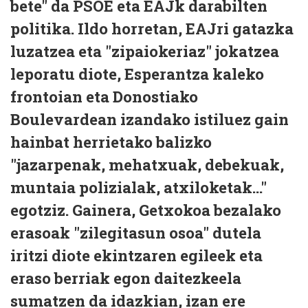
bete" da PSOE eta EAJk darabilten
politika. Ildo horretan, EAJri gatazka
luzatzea eta "zipaiokeriaz" jokatzea
leporatu diote, Esperantza kaleko
frontoian eta Donostiako
Boulevardean izandako istiluez gain
hainbat herrietako balizko
"jazarpenak, mehatxuak, debekuak,
muntaia polizialak, atxiloketak..."
egotziz. Gainera, Getxokoa bezalako
erasoak "zilegitasun osoa" dutela
iritzi diote ekintzaren egileek eta
eraso berriak egon daitezkeela
sumatzen da idazkian, izan ere