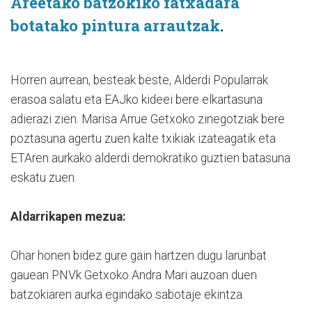
Areetako batzokiko fatxadara
botatako pintura arrautzak
.
Horren aurrean, besteak beste, Alderdi Popularrak
erasoa salatu eta EAJko kideei bere elkartasuna
adierazi zien. Marisa Arrue Getxoko zinegotziak bere
poztasuna agertu zuen kalte txikiak izateagatik eta
ETAren aurkako alderdi demokratiko guztien batasuna
eskatu zuen.
Aldarrikapen mezua:
Ohar honen bidez gure gain hartzen dugu larunbat
gauean PNVk Getxoko Andra Mari auzoan duen
batzokiaren aurka egindako sabotaje ekintza.