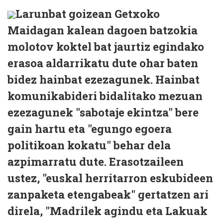
Larunbat goizean Getxoko
Maidagan kalean dagoen batzokia
molotov koktel bat jaurtiz egindako
erasoa aldarrikatu dute ohar baten
bidez hainbat ezezagunek. Hainbat
komunikabideri bidalitako mezuan
ezezagunek "sabotaje ekintza" bere
gain hartu eta "egungo egoera
politikoan kokatu" behar dela
azpimarratu dute. Erasotzaileen
ustez, "euskal herritarron eskubideen
zanpaketa etengabeak" gertatzen ari
direla, "Madrilek agindu eta Lakuak