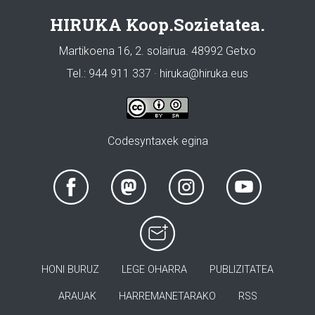
HIRUKA Koop.Sozietatea.
Martikoena 16, 2. solairua. 48992 Getxo
Tel.: 944 911 337 · hiruka@hiruka.eus
Codesyntaxek egina
HONI BURUZ
LEGE OHARRA
PUBLIZITATEA
ARAUAK
HARREMANETARAKO
RSS