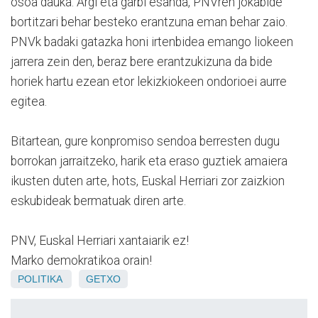
osoa dauka. Argi eta garbi esanda, PNVren jokabide
bortitzari behar besteko erantzuna eman behar zaio.
PNVk badaki gatazka honi irtenbidea emango liokeen
jarrera zein den, beraz bere erantzukizuna da bide
horiek hartu ezean etor lekizkiokeen ondorioei aurre
egitea.
Bitartean, gure konpromiso sendoa berresten dugu
borrokan jarraitzeko, harik eta eraso guztiek amaiera
ikusten duten arte, hots, Euskal Herriari zor zaizkion
eskubideak bermatuak diren arte.
PNV, Euskal Herriari xantaiarik ez!
Marko demokratikoa orain!
POLITIKA
GETXO