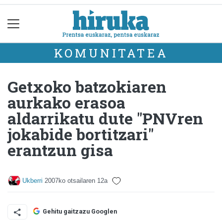
KOMUNITATEA
Getxoko batzokiaren
aurkako erasoa
aldarrikatu dute "PNVren
jokabide bortitzari"
erantzun gisa
Ukberri
2007ko otsailaren 12a
Gehitu gaitzazu Googlen