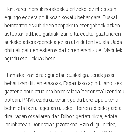
Ekintzaren nondik norakoak ulertzeko, ezinbestean
egungo egoera politikoan kokatu behar gara. Euskal
herritarron eskubideen zanpaketa etengabeak azken
asteotan adibide garbiak izan ditu, euskal gazteriaren
aurkako adierazpenek agerian utzi duten bezala. Jada
ohituak gaituen eskema da horren erantzule: Madrilek
agindu eta Lakuak bete.
Hamaika izan dira egunotan euskal gazteriak jasan
behar izan dituen erasoak; Espainiako agindu arrotzek
gazteria antolatua eta borrokalaria "terrorista" izendatu
ostean, PNVk ez du aukerarik galdu bere zipaiokeria
behin eta berriz agerian uzteko. Horren adibide garbia
dira iragan otsailaren 4an Bilbon gertaturikoa, edota
larunbatean Donostian jazotakoa. Ezin dugu, ordea,