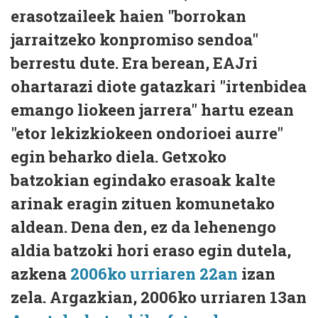
erasotzaileek haien "borrokan
jarraitzeko konpromiso sendoa"
berrestu dute. Era berean, EAJri
ohartarazi diote gatazkari "irtenbidea
emango liokeen jarrera" hartu ezean
"etor lekizkiokeen ondorioei aurre"
egin beharko diela. Getxoko
batzokian egindako erasoak kalte
arinak eragin zituen komunetako
aldean. Dena den, ez da lehenengo
aldia batzoki hori eraso egin dutela,
azkena
2006ko urriaren 22an
izan
zela. Argazkian, 2006ko urriaren 13an