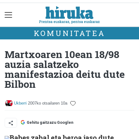
KOMUNITATEA
Martxoaren 10ean 18/98
auzia salatzeko
manifestazioa deitu dute
Bilbon
Ukberri
2007ko otsailaren 10a
Gehitu gaitzazu Googlen
Babes zabal eta beroa jaso dute