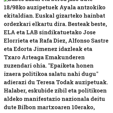
18/98ko auzipetuek Ayala antzokiko
ekitaldian. Euskal gizarteko hainbat
ordezkari elkartu dira. Besteak beste,
ELA eta LAB sindikatuetako Jose
Elorrieta eta Rafa Diez, Alfonso Sastre
eta Edorta Jimenez idazleak eta
Txaro Arteaga Emakunderen
zuzendari ohia. "Epaiketa honen
izaera politikoa salatu nahi dugu"
adierazi du Teresa Todak auzipetuak.
Halaber, eskubide zibil eta politikoen
aldeko manifestazio nazionala deitu
dute Bilbon martxoaren 10erako,