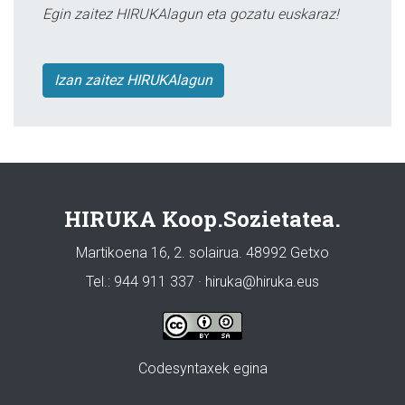
Egin zaitez HIRUKAlagun eta gozatu euskaraz!
Izan zaitez HIRUKAlagun
HIRUKA Koop.Sozietatea.
Martikoena 16, 2. solairua. 48992 Getxo
Tel.: 944 911 337 · hiruka@hiruka.eus
Codesyntaxek egina