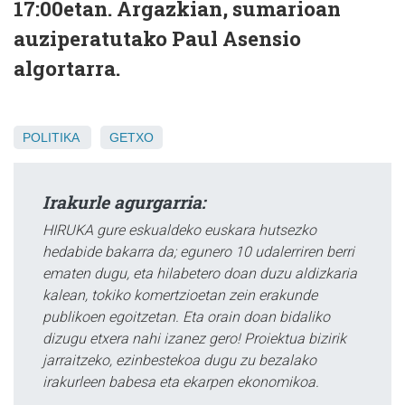
17:00etan. Argazkian, sumarioan
auziperatutako Paul Asensio
algortarra.
POLITIKA
GETXO
Irakurle agurgarria:
HIRUKA gure eskualdeko euskara hutsezko
hedabide bakarra da; egunero 10 udalerriren berri
ematen dugu, eta hilabetero doan duzu aldizkaria
kalean, tokiko komertzioetan zein erakunde
publikoen egoitzetan. Eta orain doan bidaliko
dizugu etxera nahi izanez gero! Proiektua bizirik
jarraitzeko, ezinbestekoa dugu zu bezalako
irakurleen babesa eta ekarpen ekonomikoa.