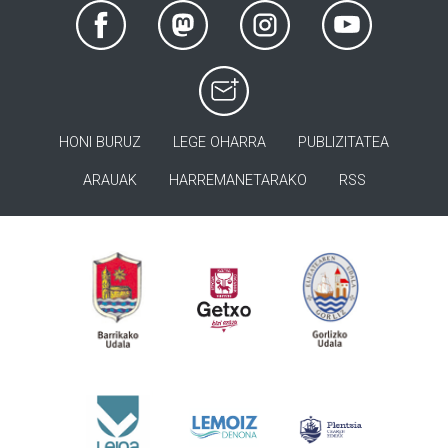
HONI BURUZ
LEGE OHARRA
PUBLIZITATEA
ARAUAK
HARREMANETARAKO
RSS