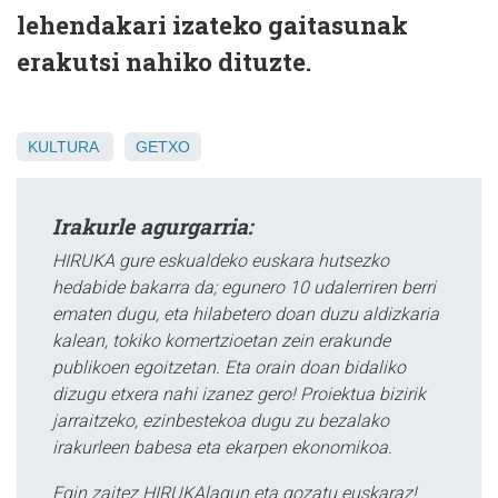
lehendakari izateko gaitasunak
erakutsi nahiko dituzte.
KULTURA
GETXO
Irakurle agurgarria:
HIRUKA gure eskualdeko euskara hutsezko
hedabide bakarra da; egunero 10 udalerriren berri
ematen dugu, eta hilabetero doan duzu aldizkaria
kalean, tokiko komertzioetan zein erakunde
publikoen egoitzetan. Eta orain doan bidaliko
dizugu etxera nahi izanez gero! Proiektua bizirik
jarraitzeko, ezinbestekoa dugu zu bezalako
irakurleen babesa eta ekarpen ekonomikoa.
Egin zaitez HIRUKAlagun eta gozatu euskaraz!