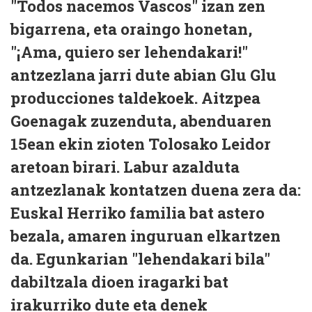
"Todos nacemos Vascos" izan zen
bigarrena, eta oraingo honetan,
"¡Ama, quiero ser lehendakari!"
antzezlana jarri dute abian Glu Glu
producciones taldekoek. Aitzpea
Goenagak zuzenduta, abenduaren
15ean ekin zioten Tolosako Leidor
aretoan birari. Labur azalduta
antzezlanak kontatzen duena zera da:
Euskal Herriko familia bat astero
bezala, amaren inguruan elkartzen
da. Egunkarian "lehendakari bila"
dabiltzala dioen iragarki bat
irakurriko dute eta denek