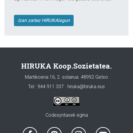
Izan zaitez HIRUKAlagun
HIRUKA Koop.Sozietatea.
Martikoena 16, 2. solairua. 48992 Getxo
Tel.: 944 911 337 · hiruka@hiruka.eus
Codesyntaxek egina