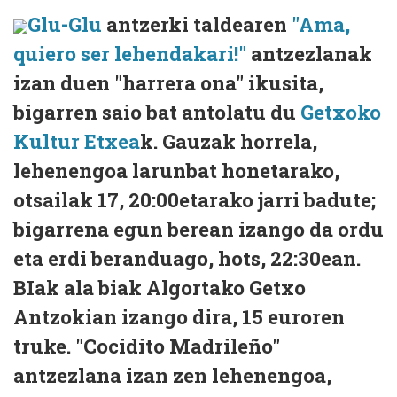
Glu-Glu
antzerki taldearen
"Ama,
quiero ser lehendakari!"
antzezlanak
izan duen "harrera ona" ikusita,
bigarren saio bat antolatu du
Getxoko
Kultur Etxea
k. Gauzak horrela,
lehenengoa larunbat honetarako,
otsailak 17, 20:00etarako jarri badute;
bigarrena egun berean izango da ordu
eta erdi beranduago, hots, 22:30ean.
BIak ala biak Algortako Getxo
Antzokian izango dira, 15 euroren
truke. "Cocidito Madrileño"
antzezlana izan zen lehenengoa,