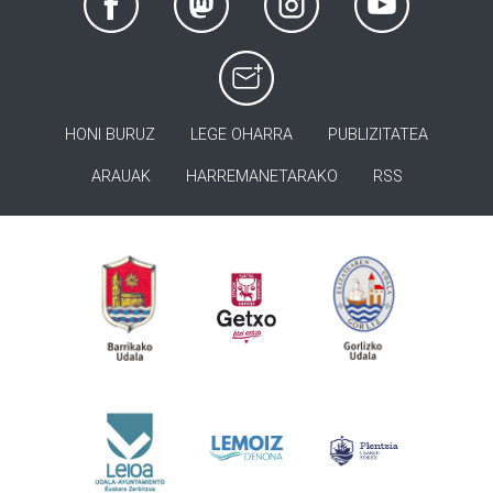
HONI BURUZ
LEGE OHARRA
PUBLIZITATEA
ARAUAK
HARREMANETARAKO
RSS