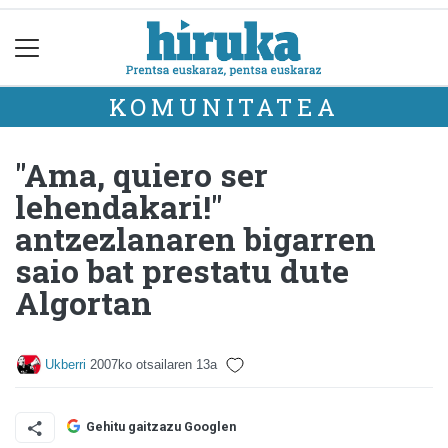
KOMUNITATEA
"Ama, quiero ser
lehendakari!"
antzezlanaren bigarren
saio bat prestatu dute
Algortan
Ukberri
2007ko otsailaren 13a
Gehitu gaitzazu Googlen