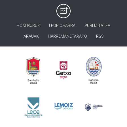
HONI BURUZ
LEGE OHARRA
PUBLIZITATEA
ARAUAK
HARREMANETARAKO
RSS