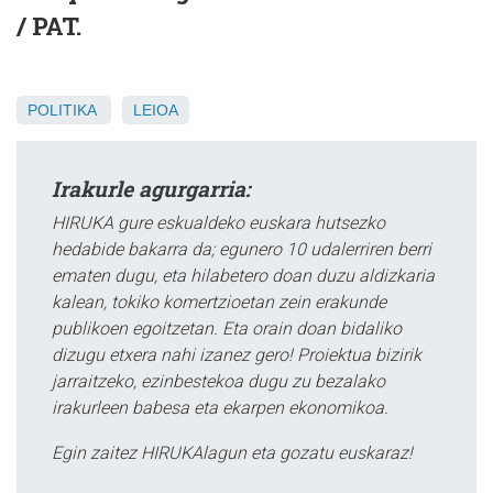
/ PAT.
POLITIKA
LEIOA
Irakurle agurgarria:
HIRUKA gure eskualdeko euskara hutsezko
hedabide bakarra da; egunero 10 udalerriren berri
ematen dugu, eta hilabetero doan duzu aldizkaria
kalean, tokiko komertzioetan zein erakunde
publikoen egoitzetan. Eta orain doan bidaliko
dizugu etxera nahi izanez gero! Proiektua bizirik
jarraitzeko, ezinbestekoa dugu zu bezalako
irakurleen babesa eta ekarpen ekonomikoa.
Egin zaitez HIRUKAlagun eta gozatu euskaraz!