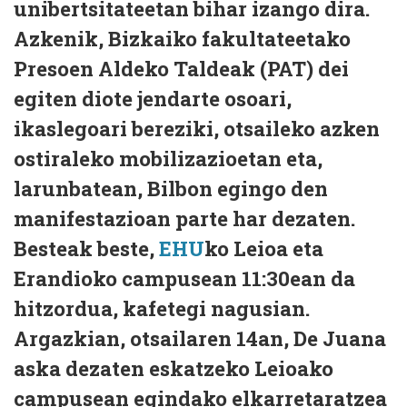
unibertsitateetan bihar izango dira.
Azkenik, Bizkaiko fakultateetako
Presoen Aldeko Taldeak (PAT) dei
egiten diote jendarte osoari,
ikaslegoari bereziki, otsaileko azken
ostiraleko mobilizazioetan eta,
larunbatean, Bilbon egingo den
manifestazioan parte har dezaten.
Besteak beste,
EHU
ko Leioa eta
Erandioko campusean 11:30ean da
hitzordua, kafetegi nagusian.
Argazkian, otsailaren 14an, De Juana
aska dezaten eskatzeko Leioako
campusean egindako elkarretaratzea