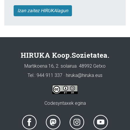
Izan zaitez HIRUKAlagun
HIRUKA Koop.Sozietatea.
Martikoena 16, 2. solairua. 48992 Getxo
Tel.: 944 911 337 · hiruka@hiruka.eus
Codesyntaxek egina