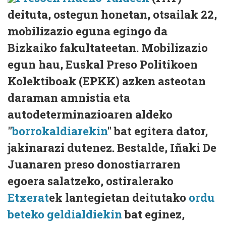
deituta, ostegun honetan, otsailak 22,
mobilizazio eguna egingo da
Bizkaiko fakultateetan. Mobilizazio
egun hau, Euskal Preso Politikoen
Kolektiboak (EPKK) azken asteotan
daraman amnistia eta
autodeterminazioaren aldeko
"
borrokaldiarekin
" bat egitera dator,
jakinarazi dutenez. Bestalde, Iñaki De
Juanaren preso donostiarraren
egoera salatzeko, ostiralerako
Etxerat
ek lantegietan deitutako
ordu
beteko geldialdiekin
bat eginez,