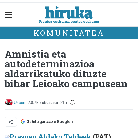
KOMUNITATEA
Amnistia eta
autodeterminazioa
aldarrikatuko dituzte
bihar Leioako campusean
Ukberri
2007ko otsailaren 21a
Gehitu gaitzazu Googlen
Presoen Aldeko Taldeek
(PAT)