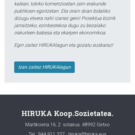
kalean, tokiko komertzioetan zein erakunde
publikoen egoitzetan. Eta orain doan bidaliko
dizugu etxera nahi izanez gero! Proiektua bizirik
jarraitzeko, ezinbestekoa dugu zu bezalako
irakurleen babesa eta ekarpen ekonomikoa.
Egin zaitez HIRUKAlagun eta gozatu euskaraz!
Izan zaitez HIRUKAlagun
HIRUKA Koop.Sozietatea.
Martikoena 16, 2. solairua. 48992 Getxo
Tel.: 944 911 337 · hiruka@hiruka.eus