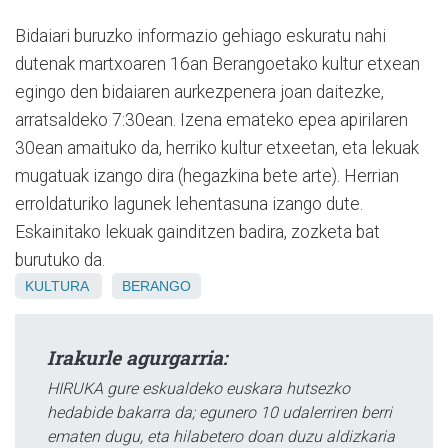
Bidaiari buruzko informazio gehiago eskuratu nahi
dutenak martxoaren 16an Berangoetako kultur etxean
egingo den bidaiaren aurkezpenera joan daitezke,
arratsaldeko 7:30ean. Izena emateko epea apirilaren
30ean amaituko da, herriko kultur etxeetan, eta lekuak
mugatuak izango dira (hegazkina bete arte). Herrian
erroldaturiko lagunek lehentasuna izango dute.
Eskainitako lekuak gainditzen badira, zozketa bat
burutuko da.
KULTURA
BERANGO
Irakurle agurgarria:
HIRUKA gure eskualdeko euskara hutsezko
hedabide bakarra da; egunero 10 udalerriren berri
ematen dugu, eta hilabetero doan duzu aldizkaria