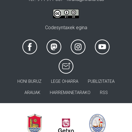
Codesyntaxek egina
HONI BURUZ
LEGE OHARRA
PUBLIZITATEA
ARAUAK
HARREMANETARAKO
RSS