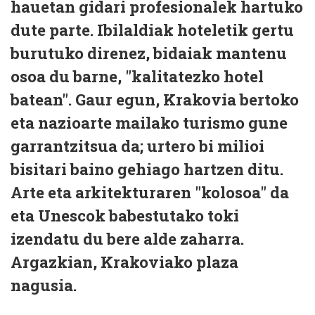
hauetan gidari profesionalek hartuko
dute parte. Ibilaldiak hoteletik gertu
burutuko direnez, bidaiak mantenu
osoa du barne, "kalitatezko hotel
batean". Gaur egun, Krakovia bertoko
eta nazioarte mailako turismo gune
garrantzitsua da; urtero bi milioi
bisitari baino gehiago hartzen ditu.
Arte eta arkitekturaren "kolosoa" da
eta Unescok babestutako toki
izendatu du bere alde zaharra.
Argazkian, Krakoviako plaza
nagusia.