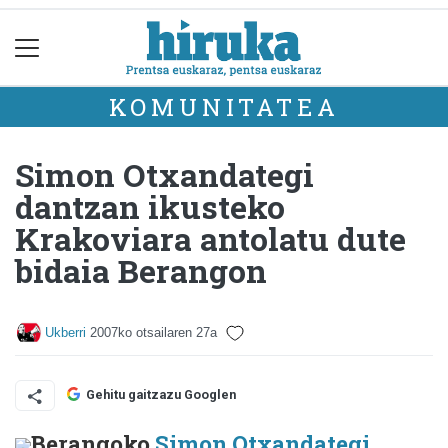
KOMUNITATEA
Simon Otxandategi
dantzan ikusteko
Krakoviara antolatu dute
bidaia Berangon
Ukberri
2007ko otsailaren 27a
Gehitu gaitzazu Googlen
Berangoko
Simon Otxandategi