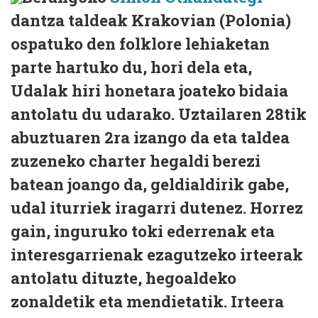
dantza taldeak Krakovian (Polonia)
ospatuko den folklore lehiaketan
parte hartuko du, hori dela eta,
Udalak hiri honetara joateko bidaia
antolatu du udarako. Uztailaren 28tik
abuztuaren 2ra izango da eta taldea
zuzeneko charter hegaldi berezi
batean joango da, geldialdirik gabe,
udal iturriek iragarri dutenez. Horrez
gain, inguruko toki ederrenak eta
interesgarrienak ezagutzeko irteerak
antolatu dituzte, hegoaldeko
zonaldetik eta mendietatik. Irteera