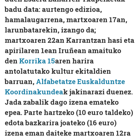
badu data: aurtengo edizioa,
hamalaugarrena, martxoaren 17an,
larunbatarekin, izango da;
martxoaren 22an Karrantzan hasi eta
apirilaren 1ean Iruñean amaituko
den
Korrika 15
aren harira
antolatutako kultur ekitaldien
barruan,
Alfabetatze Euskalduntze
Koordinakundea
k jakinarazi duenez.
Jada zabalik dago izena emateko
epea. Parte hartzeko (10 euro taldeko)
edota bazkarira joateko (16 euro)
izena eman daiteke martxoaren 12ra