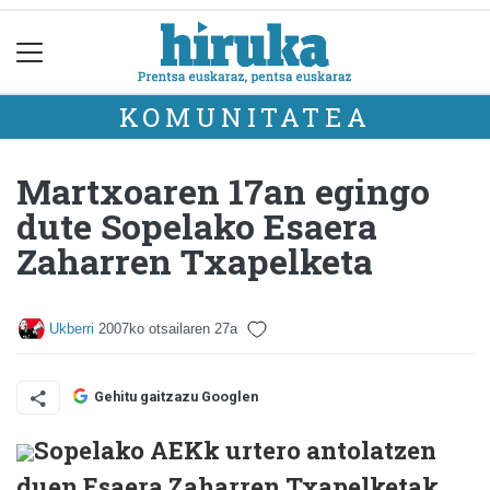
KOMUNITATEA
Martxoaren 17an egingo
dute Sopelako Esaera
Zaharren Txapelketa
Ukberri
2007ko otsailaren 27a
Gehitu gaitzazu Googlen
Sopelako AEKk urtero antolatzen
duen Esaera Zaharren Txapelketak