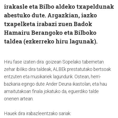
irakasle eta Bilbo aldeko txapeldunak
abestuko dute. Argazkian, iazko
txapelketa irabazi zuen Badok
Hamairu Berangoko eta Bilboko
taldea (ezkerreko hiru lagunak).
Hiru fase izaten dira: goizean Sopelako tabernetan
zehar ibiliko dira taldeak, ALBEk prestatutako bertsoak
entzuten eta musikariek lagundurik. Ostean, herri-
bazkaria egingo dute Ander Deuna ikastolan, eta hau
amaitutakoan finala jokatuko da, eguerdiko talde
onenen artean.
Hauek dira irabazleentzako sariak: