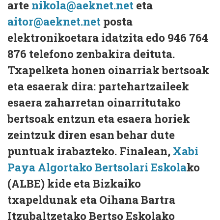
arte
nikola@aeknet.net
eta
aitor@aeknet.net
posta
elektronikoetara idatzita edo 946 764
876 telefono zenbakira deituta.
Txapelketa honen oinarriak bertsoak
eta esaerak dira: partehartzaileek
esaera zaharretan oinarritutako
bertsoak entzun eta esaera horiek
zeintzuk diren esan behar dute
puntuak irabazteko. Finalean,
Xabi
Paya
Algortako Bertsolari Eskola
ko
(ALBE) kide eta Bizkaiko
txapeldunak eta Oihana Bartra
Itzubaltzetako Bertso Eskolako