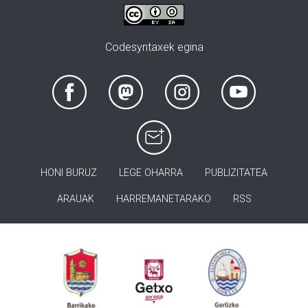
Codesyntaxek egina
HONI BURUZ
LEGE OHARRA
PUBLIZITATEA
ARAUAK
HARREMANETARAKO
RSS