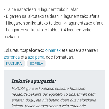
- Talde irabazleari: 4 lagunentzako bi afari.
- Bigarren sailaktutako taldeari: 4 lagunentzako afaria.
- Hirugarren sailkatutako taldeari: 4 lagunentzako afaria.
- Laugarren sailkatutako taldeari: 4 lagunentzako
bazkaria.
Eskuratu txapelketako
oinarriak
eta esaera zaharren
zerrenda
eta
azalpena
, doc formatuan.
KULTURA
SOPELA
Irakurle agurgarria:
HIRUKA gure eskualdeko euskara hutsezko
hedabide bakarra da; egunero 10 udalerriren berri
ematen dugu, eta hilabetero doan duzu aldizkaria
kalean, tokiko komertzioetan zein erakunde