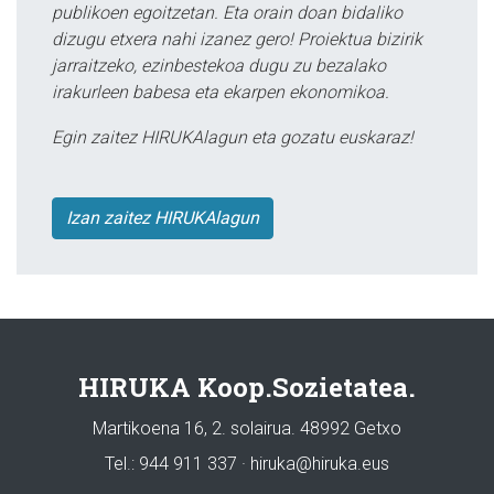
publikoen egoitzetan. Eta orain doan bidaliko
dizugu etxera nahi izanez gero! Proiektua bizirik
jarraitzeko, ezinbestekoa dugu zu bezalako
irakurleen babesa eta ekarpen ekonomikoa.
Egin zaitez HIRUKAlagun eta gozatu euskaraz!
Izan zaitez HIRUKAlagun
HIRUKA Koop.Sozietatea.
Martikoena 16, 2. solairua. 48992 Getxo
Tel.: 944 911 337 · hiruka@hiruka.eus