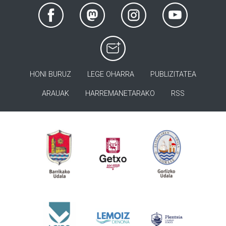
HONI BURUZ
LEGE OHARRA
PUBLIZITATEA
ARAUAK
HARREMANETARAKO
RSS