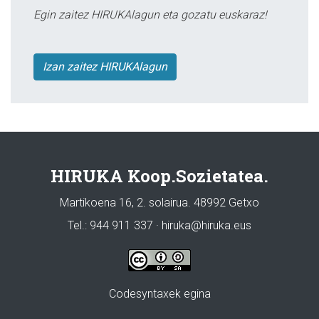
Egin zaitez HIRUKAlagun eta gozatu euskaraz!
Izan zaitez HIRUKAlagun
HIRUKA Koop.Sozietatea.
Martikoena 16, 2. solairua. 48992 Getxo
Tel.: 944 911 337 · hiruka@hiruka.eus
Codesyntaxek egina