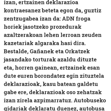
izan, ertzainen deklarazioa
kontraesanez beteta egon da, guztiz
zentzugabea izan da: ADN froga
horiek jasotzeko prozedurak
azaltzerakoan lehen lerroan zeuden
kazetariak algaraka hasi dira.
Bestalde, Gañanek eta Orkatzek
jasandako torturak azaldu dituzte
eta, horren gainean, ertzainek esan
dute euren borondatez egin zituztela
deklarazioak, kasu batean galdetu
gabe ere, deklarazioak oso zehatzak
izan zirela azpimarratuz. Autobuseko
gidariak deklaratu duenez, autobusa