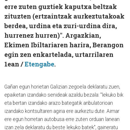
erre zuten guztiek kaputxa beltzak
zituzten (ertzaintzak aurkeztutakoak
berdea, urdina eta zuri-urdina dira,
hurrenez hurren)". Argazkian,
Ekimen Ibiltariaren harira, Berangon
egin zen enkartelada, urtarrilaren
1ean /
Etengabe
.
Gañan egun horietan Galizian zegoela deklaratu zuen,
epaiketan izandako senideak azaldu bezala: "lekuko bik
eta bertan izandako arazo bategatik anbulatorioan
izandako kontsultaren agiria ere aurkeztu dute. Aimar
ere egun horretan autobusa erre zuten orduan lanean
izan zela deklaratu du beste lekuko batek", gaineratu