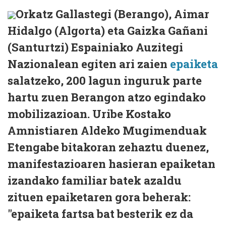
Orkatz Gallastegi (Berango), Aimar
Hidalgo (Algorta) eta Gaizka Gañani
(Santurtzi) Espainiako Auzitegi
Nazionalean egiten ari zaien
epaiketa
salatzeko, 200 lagun inguruk parte
hartu zuen Berangon atzo egindako
mobilizazioan. Uribe Kostako
Amnistiaren Aldeko Mugimenduak
Etengabe bitakoran zehaztu duenez,
manifestazioaren hasieran epaiketan
izandako familiar batek azaldu
zituen epaiketaren gora beherak:
"epaiketa fartsa bat besterik ez da