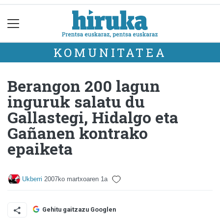
KOMUNITATEA
Berangon 200 lagun
inguruk salatu du
Gallastegi, Hidalgo eta
Gañanen kontrako
epaiketa
Ukberri
2007ko martxoaren 1a
Gehitu gaitzazu Googlen