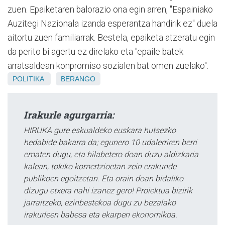
zuen. Epaiketaren balorazio ona egin arren, "Espainiako
Auzitegi Nazionala izanda esperantza handirik ez" duela
aitortu zuen familiarrak. Bestela, epaiketa atzeratu egin
da perito bi agertu ez direlako eta "epaile batek
arratsaldean konpromiso sozialen bat omen zuelako".
POLITIKA
BERANGO
Irakurle agurgarria:
HIRUKA gure eskualdeko euskara hutsezko
hedabide bakarra da; egunero 10 udalerriren berri
ematen dugu, eta hilabetero doan duzu aldizkaria
kalean, tokiko komertzioetan zein erakunde
publikoen egoitzetan. Eta orain doan bidaliko
dizugu etxera nahi izanez gero! Proiektua bizirik
jarraitzeko, ezinbestekoa dugu zu bezalako
irakurleen babesa eta ekarpen ekonomikoa.