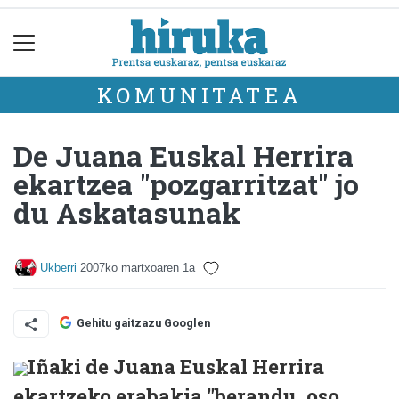
KOMUNITATEA
De Juana Euskal Herrira
ekartzea "pozgarritzat" jo
du Askatasunak
Ukberri
2007ko martxoaren 1a
Gehitu gaitzazu Googlen
Iñaki de Juana Euskal Herrira
ekartzeko erabakia "berandu, oso