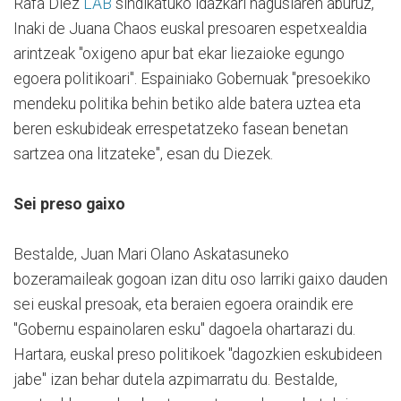
Rafa Diez
LAB
sindikatuko idazkari nagusiaren aburuz,
Inaki de Juana Chaos euskal presoaren espetxealdia
arintzeak "oxigeno apur bat ekar liezaioke egungo
egoera politikoari". Espainiako Gobernuak "presoekiko
mendeku politika behin betiko alde batera uztea eta
beren eskubideak errespetatzeko fasean benetan
sartzea ona litzateke", esan du Diezek.
Sei preso gaixo
Bestalde, Juan Mari Olano Askatasuneko
bozeramaileak gogoan izan ditu oso larriki gaixo dauden
sei euskal presoak, eta beraien egoera oraindik ere
"Gobernu espainolaren esku" dagoela ohartarazi du.
Hartara, euskal preso politikoek "dagozkien eskubideen
jabe" izan behar dutela azpimarratu du. Bestalde,