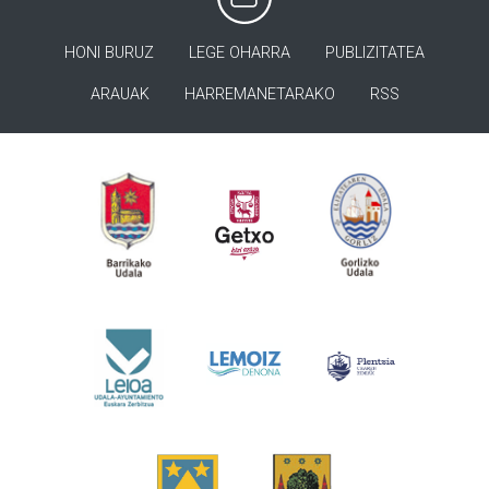
HONI BURUZ
LEGE OHARRA
PUBLIZITATEA
ARAUAK
HARREMANETARAKO
RSS