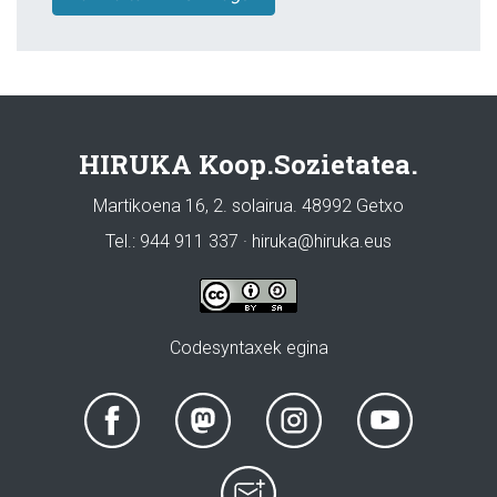
HIRUKA Koop.Sozietatea.
Martikoena 16, 2. solairua. 48992 Getxo
Tel.: 944 911 337 · hiruka@hiruka.eus
Codesyntaxek egina