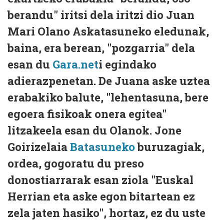
berandu" iritsi dela iritzi dio Juan
Mari Olano Askatasuneko eledunak,
baina, era berean, "pozgarria" dela
esan du
Gara.net
i egindako
adierazpenetan. De Juana aske uztea
erabakiko balute, "lehentasuna, bere
egoera fisikoak onera egitea"
litzakeela esan du Olanok. Jone
Goirizelaia
Batasuneko
buruzagiak,
ordea, gogoratu du preso
donostiarrarak esan ziola "Euskal
Herrian eta aske egon bitartean ez
zela jaten hasiko", hortaz, ez du uste