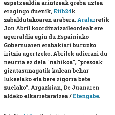
espetxealdia arintzeak greba uztea
eragingo duenik,
Eitb24
k
zabaldutakoaren arabera.
Aralar
retik
Jon Abril koordinatzaileordeak ere
agerraldia egin du Espainiako
Gobernuaren erabakiari buruzko
iritzia agertzeko. Abrilek adierazi du
neurria ez dela "nahikoa", "presoak
gizatasunagatik kalean behar
lukeelako eta bere zigorra bete
zuelako". Argazkian, De Juanaren
aldeko elkarretaratzea /
Etengabe
.