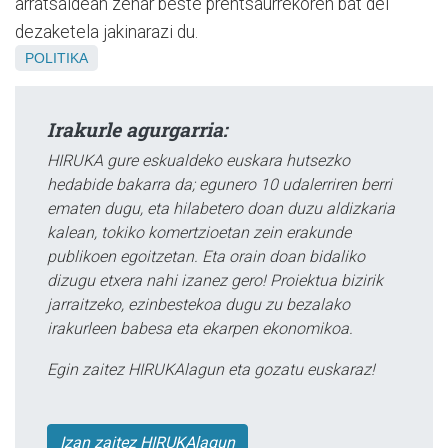
arratsaldean zehar beste prentsaurrekoren bat dei
dezaketela jakinarazi du.
POLITIKA
Irakurle agurgarria:
HIRUKA gure eskualdeko euskara hutsezko
hedabide bakarra da; egunero 10 udalerriren berri
ematen dugu, eta hilabetero doan duzu aldizkaria
kalean, tokiko komertzioetan zein erakunde
publikoen egoitzetan. Eta orain doan bidaliko
dizugu etxera nahi izanez gero! Proiektua bizirik
jarraitzeko, ezinbestekoa dugu zu bezalako
irakurleen babesa eta ekarpen ekonomikoa.
Egin zaitez HIRUKAlagun eta gozatu euskaraz!
Izan zaitez HIRUKAlagun