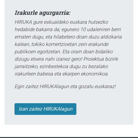
Irakurle agurgarria:
HIRUKA gure eskualdeko euskara hutsezko
hedabide bakarra da; egunero 10 udalerriren berri
ematen dugu, eta hilabetero doan duzu aldizkaria
kalean, tokiko komertzioetan zein erakunde
publikoen egoitzetan. Eta orain doan bidaliko
dizugu etxera nahi izanez gero! Proiektua bizirik
jarraitzeko, ezinbestekoa dugu zu bezalako
irakurleen babesa eta ekarpen ekonomikoa.
Egin zaitez HIRUKAlagun eta gozatu euskaraz!
Izan zaitez HIRUKAlagun