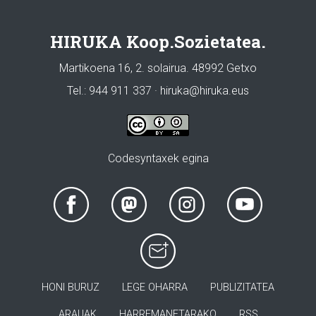
HIRUKA Koop.Sozietatea.
Martikoena 16, 2. solairua. 48992 Getxo
Tel.: 944 911 337 · hiruka@hiruka.eus
Codesyntaxek egina
HONI BURUZ
LEGE OHARRA
PUBLIZITATEA
ARAUAK
HARREMANETARAKO
RSS