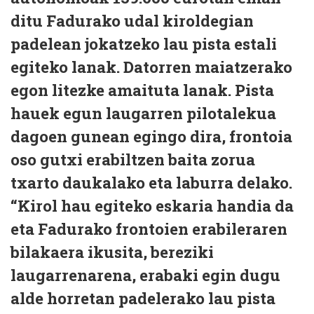
ditu Fadurako udal kiroldegian
padelean jokatzeko lau pista estali
egiteko lanak. Datorren maiatzerako
egon litezke amaituta lanak. Pista
hauek egun laugarren pilotalekua
dagoen gunean egingo dira, frontoia
oso gutxi erabiltzen baita zorua
txarto daukalako eta laburra delako.
“Kirol hau egiteko eskaria handia da
eta Fadurako frontoien erabileraren
bilakaera ikusita, bereziki
laugarrenarena, erabaki egin dugu
alde horretan padelerako lau pista