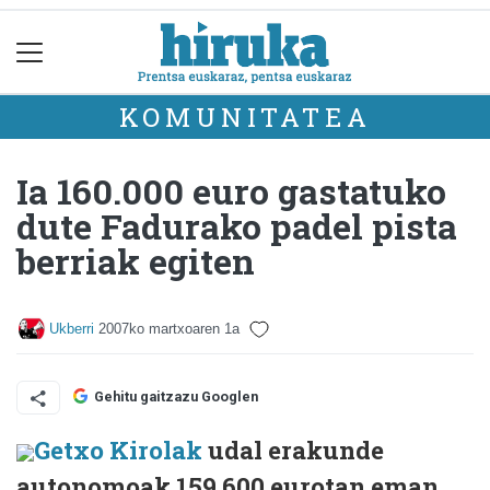
KOMUNITATEA
Ia 160.000 euro gastatuko
dute Fadurako padel pista
berriak egiten
Ukberri
2007ko martxoaren 1a
Gehitu gaitzazu Googlen
Getxo Kirolak
udal erakunde
autonomoak 159.600 eurotan eman