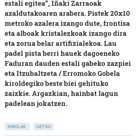
estali egitea”, Iñaki Zarraoak
azaldutakoaren arabera. Pistek 20x10
metroko azalera izango dute, frontisa
eta alboak kristalezkoak izango dira
eta zorua belar artifizialekoa. Lau
padel pista berri hauek dagoeneko
Faduran dauden estali gabeko zazpiei
eta Itzubaltzeta / Erromoko Gobela
kiroldegiko beste biei gehituko
zaizkie. Argazkian, hainbat lagun
padelean jokatzen.
KIROLAK
GETXO