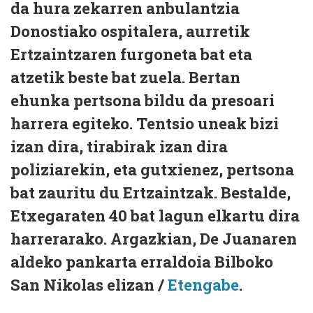
da hura zekarren anbulantzia
Donostiako ospitalera, aurretik
Ertzaintzaren furgoneta bat eta
atzetik beste bat zuela. Bertan
ehunka pertsona bildu da presoari
harrera egiteko. Tentsio uneak bizi
izan dira, tirabirak izan dira
poliziarekin, eta gutxienez, pertsona
bat zauritu du Ertzaintzak. Bestalde,
Etxegaraten 40 bat lagun elkartu dira
harrerarako. Argazkian, De Juanaren
aldeko pankarta erraldoia Bilboko
San Nikolas elizan /
Etengabe
.