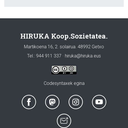
HIRUKA Koop.Sozietatea.
Martikoena 16, 2. solairua. 48992 Getxo
Tel.: 944 911 337 · hiruka@hiruka.eus
Codesyntaxek egina