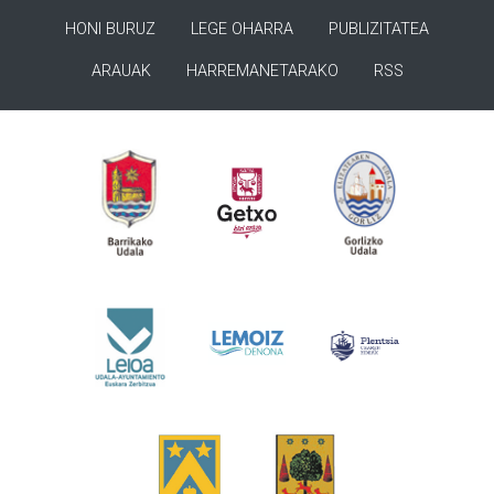
HONI BURUZ
LEGE OHARRA
PUBLIZITATEA
ARAUAK
HARREMANETARAKO
RSS