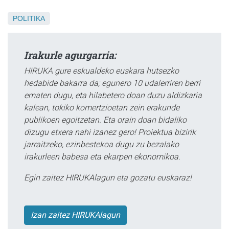
POLITIKA
Irakurle agurgarria:
HIRUKA gure eskualdeko euskara hutsezko
hedabide bakarra da; egunero 10 udalerriren berri
ematen dugu, eta hilabetero doan duzu aldizkaria
kalean, tokiko komertzioetan zein erakunde
publikoen egoitzetan. Eta orain doan bidaliko
dizugu etxera nahi izanez gero! Proiektua bizirik
jarraitzeko, ezinbestekoa dugu zu bezalako
irakurleen babesa eta ekarpen ekonomikoa.
Egin zaitez HIRUKAlagun eta gozatu euskaraz!
Izan zaitez HIRUKAlagun