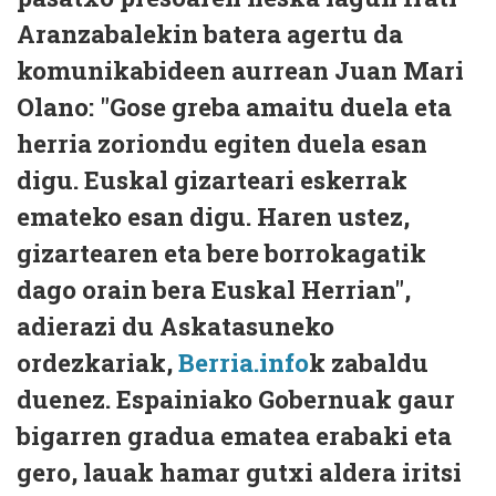
Aranzabalekin batera agertu da
komunikabideen aurrean Juan Mari
Olano: "Gose greba amaitu duela eta
herria zoriondu egiten duela esan
digu. Euskal gizarteari eskerrak
emateko esan digu. Haren ustez,
gizartearen eta bere borrokagatik
dago orain bera Euskal Herrian",
adierazi du Askatasuneko
ordezkariak,
Berria.info
k zabaldu
duenez. Espainiako Gobernuak gaur
bigarren gradua ematea erabaki eta
gero, lauak hamar gutxi aldera iritsi