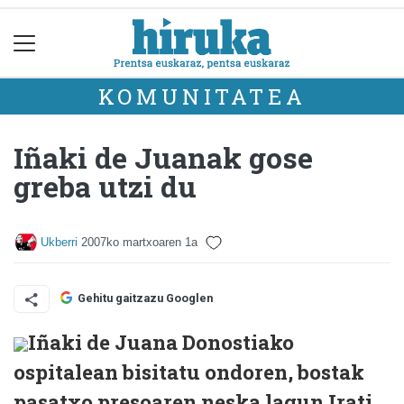
KOMUNITATEA
Iñaki de Juanak gose
greba utzi du
Ukberri
2007ko martxoaren 1a
Gehitu gaitzazu Googlen
Iñaki de Juana Donostiako
ospitalean bisitatu ondoren, bostak
pasatxo presoaren neska lagun Irati