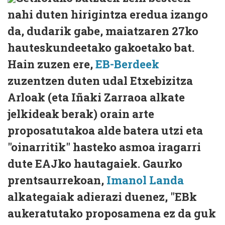
nahi duten hirigintza eredua izango
da, dudarik gabe, maiatzaren 27ko
hauteskundeetako gakoetako bat.
Hain zuzen ere,
EB-Berdeek
zuzentzen duten udal Etxebizitza
Arloak (eta Iñaki Zarraoa alkate
jelkideak berak) orain arte
proposatutakoa alde batera utzi eta
"oinarritik" hasteko asmoa iragarri
dute EAJko hautagaiek. Gaurko
prentsaurrekoan,
Imanol Landa
alkategaiak adierazi duenez, "EBk
aukeratutako proposamena ez da guk