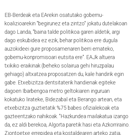
EB-Berdeak eta EArekin osatutako gobernu-
koalizioarekin "begirunez eta zintzo" jokatu dutelakoan
dago Landa, "baina talde politikoa garen aldetik, argi
dago eskubidea ez ezik, behar politikoa ere dugula
auzokideei gure proposamenaren berri emateko,
gobernu-konpromisoari eutsita ere". EAJk altuera
txikiko eraikinak (beheko solairua gehi hiruzpalau
gehiago) altxatzea proposatzen du, kale handirik egin
gabe. Etxebizitza dentsitaterik handienak egiteke
dagoen Ibarbengoa metro geltokiaren inguruan
kokatuko lirateke, Bidezabal eta Berango artean, eta
etxebizitza guztietatik %75 babes ofizialekoak eta
gazteentzako nahikoak. "Hazkundea mailakatua izango
da, ez aldi berekoa, Algorta paretik hasi eta Azkorriraino.
Ziontoetxe errepidea eta kostaldearen arteko zatia,