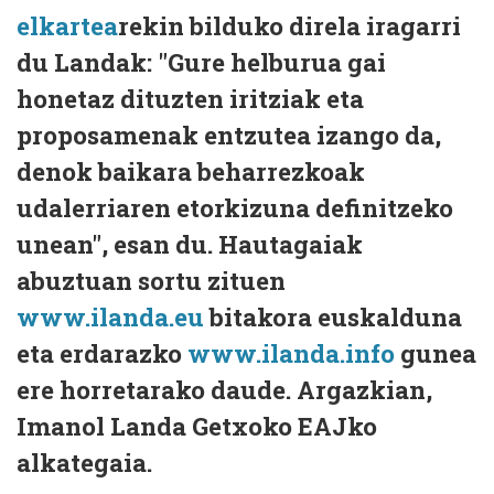
elkartea
rekin bilduko direla iragarri
du Landak: "Gure helburua gai
honetaz dituzten iritziak eta
proposamenak entzutea izango da,
denok baikara beharrezkoak
udalerriaren etorkizuna definitzeko
unean", esan du. Hautagaiak
abuztuan sortu zituen
www.ilanda.eu
bitakora euskalduna
eta erdarazko
www.ilanda.info
gunea
ere horretarako daude. Argazkian,
Imanol Landa Getxoko EAJko
alkategaia.