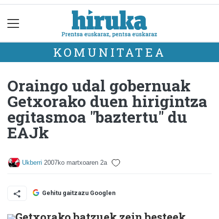
KOMUNITATEA
Oraingo udal gobernuak
Getxorako duen hirigintza
egitasmoa "baztertu" du
EAJk
Ukberri
2007ko martxoaren 2a
Gehitu gaitzazu Googlen
Getxorako batzuek zein besteek