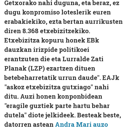
Getxorako nahi duguna, eta beraz, ez
dugu konpromiso loteslerik euren
erabakiekiko, ezta bertan aurrikusten
diren 8.368 etxebizitzekiko.
Etxebizitza kopuru honek EBk
dauzkan irizpide politikoei
erantzuten die eta Lurralde Zati
Planak (LZP) ezartzen dituen
betebeharretatik urrun daude". EAJk
"askoz etxebizitza gutxiago" nahi
ditu. Auzi honen konponbidean
"eragile guztiek parte hartu behar
dutela" diote jelkideek. Besteak beste,
datorren astean
Andra Mari auzo