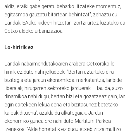
aldiz, eraiki gabe geratu beharko litzateke momentuz,
egitasmoa gauzatu bitartean behintzat", zehaztu du
Landak. EAJko kideen hitzetan, zortzi urtez luzatuko da
Getxo aldeko urbanizazioa.
Lo-hiririk ez
Landak nabarmendutakoaren arabera Getxorako lo-
hiririk ez dute nahi jelkideek. "Bertan uztartuko dira
bizitegia eta jardun ekonomikoa: merkataritza, lanbide
liberalak, hirugarren sektoreko jarduerak... Hau da, auzo
dinamikoa nahi dugu, bertan bizi eta gozatzeaz gain, lan
egin daitekeen lekua dena eta bizitasunez betetako
kaleak dituena", azaldu du alkategaiak. Jardun
ekonomiko gunea ere nahi dute Martiturri Parkea
izenekoa. "Alde horretatik ez dugu etxebizitza multzo