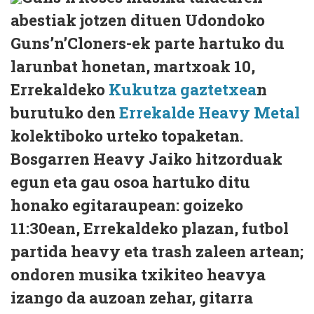
abestiak jotzen dituen Udondoko
Guns’n’Cloners-ek parte hartuko du
larunbat honetan, martxoak 10,
Errekaldeko
Kukutza gaztetxea
n
burutuko den
Errekalde Heavy Metal
kolektiboko urteko topaketan.
Bosgarren Heavy Jaiko hitzorduak
egun eta gau osoa hartuko ditu
honako egitaraupean: goizeko
11:30ean, Errekaldeko plazan, futbol
partida heavy eta trash zaleen artean;
ondoren musika txikiteo heavya
izango da auzoan zehar, gitarra