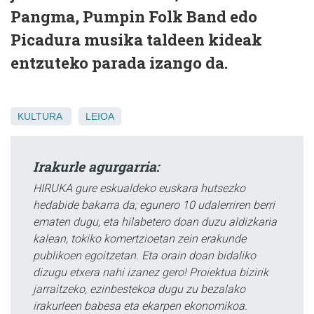
Pangma, Pumpin Folk Band edo
Picadura musika taldeen kideak
entzuteko parada izango da.
KULTURA
LEIOA
Irakurle agurgarria:
HIRUKA gure eskualdeko euskara hutsezko
hedabide bakarra da; egunero 10 udalerriren berri
ematen dugu, eta hilabetero doan duzu aldizkaria
kalean, tokiko komertzioetan zein erakunde
publikoen egoitzetan. Eta orain doan bidaliko
dizugu etxera nahi izanez gero! Proiektua bizirik
jarraitzeko, ezinbestekoa dugu zu bezalako
irakurleen babesa eta ekarpen ekonomikoa.