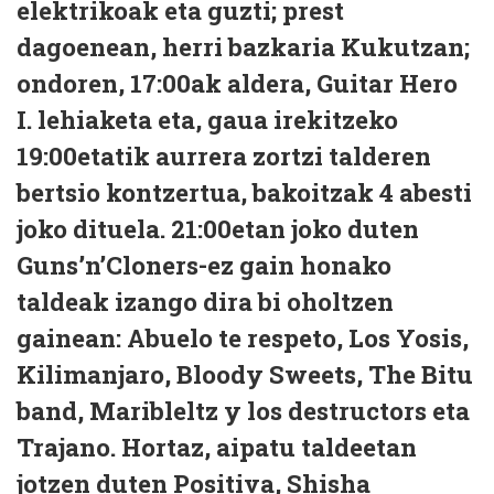
elektrikoak eta guzti; prest
dagoenean, herri bazkaria Kukutzan;
ondoren, 17:00ak aldera, Guitar Hero
I. lehiaketa eta, gaua irekitzeko
19:00etatik aurrera zortzi talderen
bertsio kontzertua, bakoitzak 4 abesti
joko dituela. 21:00etan joko duten
Guns’n’Cloners-ez gain honako
taldeak izango dira bi oholtzen
gainean: Abuelo te respeto, Los Yosis,
Kilimanjaro, Bloody Sweets, The Bitu
band, Maribleltz y los destructors eta
Trajano. Hortaz, aipatu taldeetan
jotzen duten Positiva, Shisha