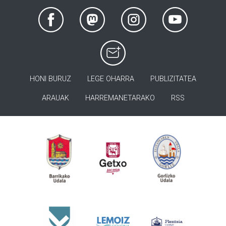
HONI BURUZ
LEGE OHARRA
PUBLIZITATEA
ARAUAK
HARREMANETARAKO
RSS