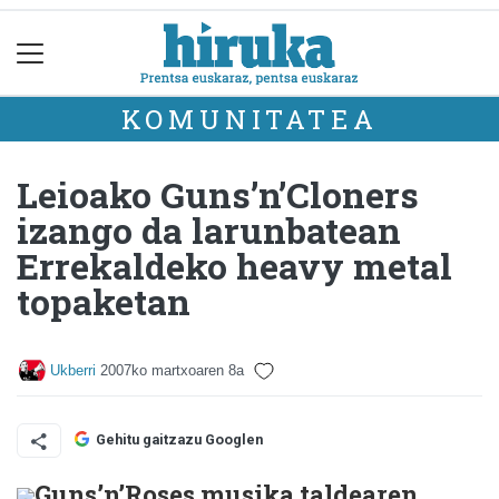
KOMUNITATEA
Leioako Guns’n’Cloners
izango da larunbatean
Errekaldeko heavy metal
topaketan
Ukberri
2007ko martxoaren 8a
Gehitu gaitzazu Googlen
Guns’n’Roses musika taldearen