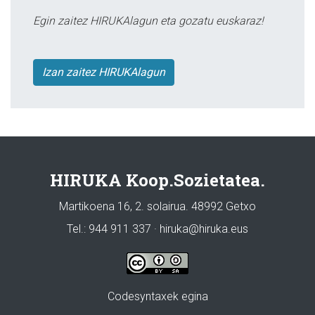
Egin zaitez HIRUKAlagun eta gozatu euskaraz!
Izan zaitez HIRUKAlagun
HIRUKA Koop.Sozietatea.
Martikoena 16, 2. solairua. 48992 Getxo
Tel.: 944 911 337 · hiruka@hiruka.eus
Codesyntaxek egina