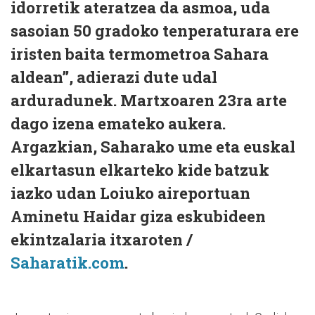
idorretik ateratzea da asmoa, uda
sasoian 50 gradoko tenperaturara ere
iristen baita termometroa Sahara
aldean”, adierazi dute udal
arduradunek. Martxoaren 23ra arte
dago izena emateko aukera.
Argazkian, Saharako ume eta euskal
elkartasun elkarteko kide batzuk
iazko udan Loiuko aireportuan
Aminetu Haidar giza eskubideen
ekintzalaria itxaroten /
Saharatik.com
.