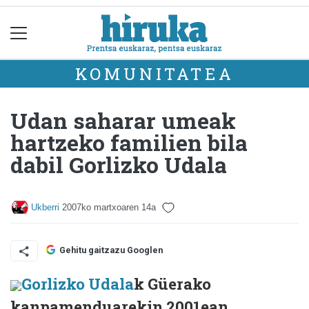
KOMUNITATEA
Udan saharar umeak
hartzeko familien bila
dabil Gorlizko Udala
Ukberri
2007ko martxoaren 14a
Gehitu gaitzazu Googlen
Gorlizko Udala
k Güerako
kanpamenduarekin 2001ean