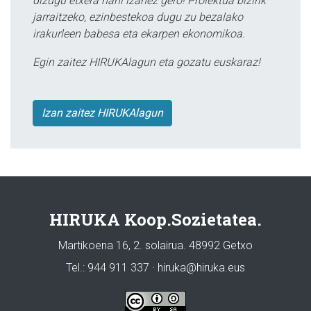
dizugu etxera nahi izanez gero! Proiektua bizirik
jarraitzeko, ezinbestekoa dugu zu bezalako
irakurleen babesa eta ekarpen ekonomikoa.
Egin zaitez HIRUKAlagun eta gozatu euskaraz!
Izan zaitez HIRUKAlagun
HIRUKA Koop.Sozietatea.
Martikoena 16, 2. solairua. 48992 Getxo
Tel.: 944 911 337 · hiruka@hiruka.eus