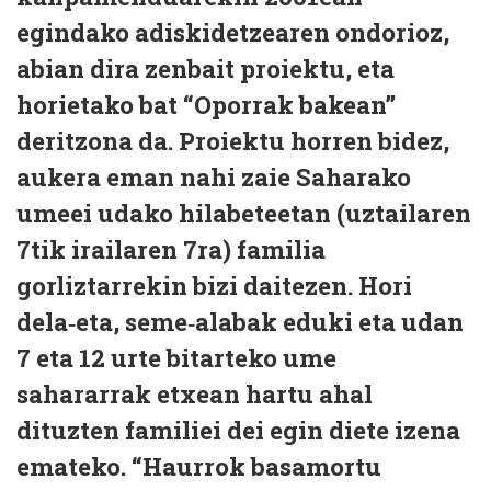
egindako adiskidetzearen ondorioz,
abian dira zenbait proiektu, eta
horietako bat “Oporrak bakean”
deritzona da. Proiektu horren bidez,
aukera eman nahi zaie Saharako
umeei udako hilabeteetan (uztailaren
7tik irailaren 7ra) familia
gorliztarrekin bizi daitezen. Hori
dela‑eta, seme‑alabak eduki eta udan
7 eta 12 urte bitarteko ume
sahararrak etxean hartu ahal
dituzten familiei dei egin diete izena
emateko. “Haurrok basamortu