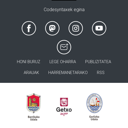
Codesyntaxek egina
HONI BURUZ
LEGE OHARRA
PUBLIZITATEA
ARAUAK
HARREMANETARAKO
RSS