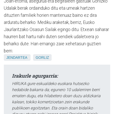
Joan-etorria, asegurua eta begiraleen gastuak Gorlizko
Udalak berak ordainduko ditu eta umeak hartzen
dituzten familiek horien mantenuaz baino ez dira
arduratu beharko. Mediku araketak, berriz, Eusko
Jaurlaritzako Osasun Sailak egingo ditu. Etxean saharar
haurren bat hartu nahi duten sendiek udaletxera jo
beharko dute. Han emango zaie xehetasun guztien
berri.
JENDARTEA
GORLIZ
Irakurle agurgarria:
HIRUKA gure eskualdeko euskara hutsezko
hedabide bakarra da; egunero 10 udalerriren berri
ematen dugu, eta hilabetero doan duzu aldizkaria
kalean, tokiko komertzioetan zein erakunde
publikoen egoitzetan. Eta orain doan bidaliko