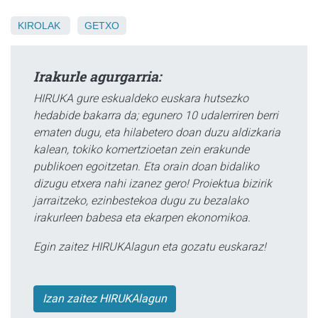
KIROLAK
GETXO
Irakurle agurgarria:
HIRUKA gure eskualdeko euskara hutsezko
hedabide bakarra da; egunero 10 udalerriren berri
ematen dugu, eta hilabetero doan duzu aldizkaria
kalean, tokiko komertzioetan zein erakunde
publikoen egoitzetan. Eta orain doan bidaliko
dizugu etxera nahi izanez gero! Proiektua bizirik
jarraitzeko, ezinbestekoa dugu zu bezalako
irakurleen babesa eta ekarpen ekonomikoa.
Egin zaitez HIRUKAlagun eta gozatu euskaraz!
Izan zaitez HIRUKAlagun