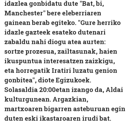
idazlea gonbidatu dute "Bat, bi,
Manchester" bere eleberriaren
gainean berab egiteko. "Gure herriko
idazle gazteek esateko dutenari
zabaldu nahi diogu atea aurten:
sortze prozesua, zailtasunak, haien
ikuspuntua interesatzen zaizkigu,
eta horregatik Iratiri luzatu genion
gonbitea", diote Egizukoek.
Solasaldia 20:00etan izango da, Aldai
kulturgunean. Argazkian,
martxoaren bigarren asteburuan egin
duten eski ikastaroaren irudi bat.