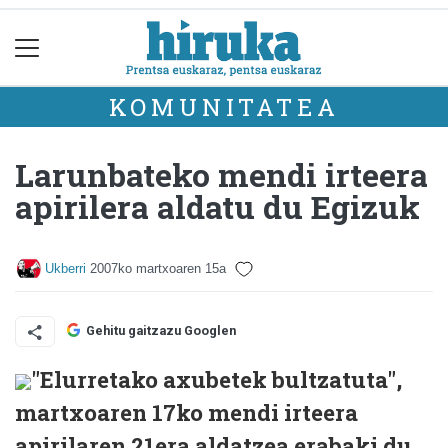
KOMUNITATEA
Larunbateko mendi irteera
apirilera aldatu du Egizuk
Ukberri
2007ko martxoaren 15a
Gehitu gaitzazu Googlen
"Elurretako axubetek bultzatuta",
martxoaren 17ko mendi irteera
apirilaren 21era aldatzea erabaki du