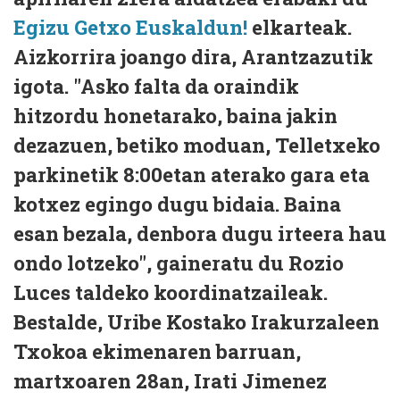
Egizu Getxo Euskaldun!
elkarteak.
Aizkorrira joango dira, Arantzazutik
igota. "Asko falta da oraindik
hitzordu honetarako, baina jakin
dezazuen, betiko moduan, Telletxeko
parkinetik 8:00etan aterako gara eta
kotxez egingo dugu bidaia. Baina
esan bezala, denbora dugu irteera hau
ondo lotzeko", gaineratu du Rozio
Luces taldeko koordinatzaileak.
Bestalde, Uribe Kostako Irakurzaleen
Txokoa ekimenaren barruan,
martxoaren 28an, Irati Jimenez