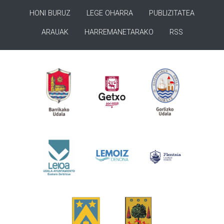
HONI BURUZ
LEGE OHARRA
PUBLIZITATEA
ARAUAK
HARREMANETARAKO
RSS