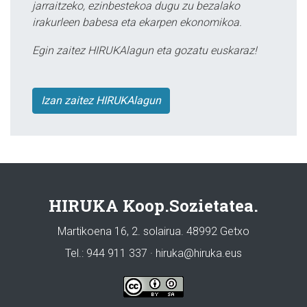
jarraitzeko, ezinbestekoa dugu zu bezalako
irakurleen babesa eta ekarpen ekonomikoa.
Egin zaitez HIRUKAlagun eta gozatu euskaraz!
Izan zaitez HIRUKAlagun
HIRUKA Koop.Sozietatea.
Martikoena 16, 2. solairua. 48992 Getxo
Tel.: 944 911 337 · hiruka@hiruka.eus