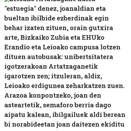
"estuegia" denez, joanaldian eta
bueltan ibilbide ezberdinak egin
behar izaten zituen, orain gutxira
arte, Bizkaiko Zubia eta EHUko
Erandio eta Leioako campusa lotzen
dituen autobusak: unibertsitatera
igotzerakoan Artatzaganetik
igarotzen zen; itzuleran, aldiz,
Leioako erdigunea zeharkatzen zuen.
Arazoa konpontzeko, joan den
asteartetik, semaforo berria dago
aipatu kalean, ibilgailuek aldi berean
bi norabideetan joan daitezen ekiditu