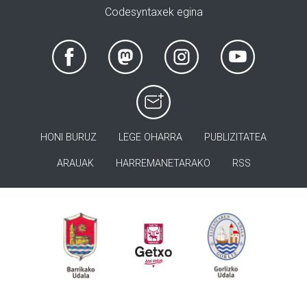
Codesyntaxek egina
HONI BURUZ
LEGE OHARRA
PUBLIZITATEA
ARAUAK
HARREMANETARAKO
RSS