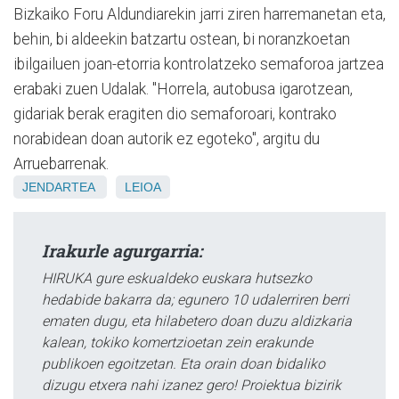
Bizkaiko Foru Aldundiarekin jarri ziren harremanetan eta,
behin, bi aldeekin batzartu ostean, bi noranzkoetan
ibilgailuen joan-etorria kontrolatzeko semaforoa jartzea
erabaki zuen Udalak. "Horrela, autobusa igarotzean,
gidariak berak eragiten dio semaforoari, kontrako
norabidean doan autorik ez egoteko", argitu du
Arruebarrenak.
JENDARTEA
LEIOA
Irakurle agurgarria:
HIRUKA gure eskualdeko euskara hutsezko
hedabide bakarra da; egunero 10 udalerriren berri
ematen dugu, eta hilabetero doan duzu aldizkaria
kalean, tokiko komertzioetan zein erakunde
publikoen egoitzetan. Eta orain doan bidaliko
dizugu etxera nahi izanez gero! Proiektua bizirik