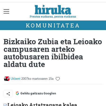
KOMUNITATEA
Bizkaiko Zubia eta Leioako
campusaren arteko
autobusaren ibilbidea
aldatu dute
Ukberri
2007ko martxoaren 15a
Gehitu gaitzazu Googlen
Leioako Artatzagane kalea