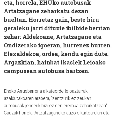
eta, horrela, EHUko autobusak
Artatzagane zeharkatu dezan
bueltan. Horretaz gain, beste hiru
geraleku jarri dituzte ibilbide berrian
zehar: Aldekoane, Artatzagane eta
Ondizerako igoeran, hurrenez hurren.
Elexaldekoa, ordea, kendu egin dute.
Argazkian, hainbat ikaslek Leioako
campusean autobusa hartzen.
Eneko Arruebarrena alkateorde leioaztarrak
azaldutakoaren arabera, "zentzurik ez zeukan
autobusak jenderik bizi ez den eremua zeharkatzean".
Gauzak horrela, Artzatzaganeko auzo elkartearekin eta