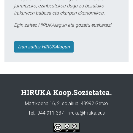
jarraitzeko, ezinbestekoa dugu zu bezalako
irakurleen babesa eta ekarpen ekonomikoa.
Egin zaitez HIRUKAlagun eta gozatu euskaraz!
Izan zaitez HIRUKAlagun
HIRUKA Koop.Sozietatea.
Martikoena 16, 2. solairua. 48992 Getxo
Tel.: 944 911 337 · hiruka@hiruka.eus