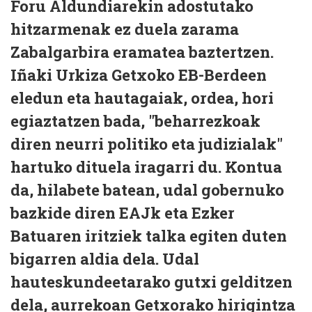
Foru Aldundiarekin adostutako
hitzarmenak ez duela zarama
Zabalgarbira eramatea baztertzen.
Iñaki Urkiza Getxoko EB-Berdeen
eledun eta hautagaiak, ordea, hori
egiaztatzen bada, "beharrezkoak
diren neurri politiko eta judizialak"
hartuko dituela iragarri du. Kontua
da, hilabete batean, udal gobernuko
bazkide diren EAJk eta Ezker
Batuaren iritziek talka egiten duten
bigarren aldia dela. Udal
hauteskundeetarako gutxi gelditzen
dela, aurrekoan Getxorako hirigintza