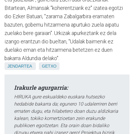
Bitartean, Almansak "koherentziarik ez" izatea egotzi
dio Ezker Batuari, "zarama Zabalgarbira eramaten
bazuten, gobernu hitzarmena apurtuko zuela aipatu
zuelako bere garaian". Urkizak apurkeztarik ez dela
izango erantzun dio bueltan, "Udalak baimenik ez
duelako eman eta hitzarmena betetzen ez duen
bakarra Aldundia delako".
JENDARTEA
GETXO
Irakurle agurgarria:
HIRUKA gure eskualdeko euskara hutsezko
hedabide bakarra da; egunero 10 udalerriren berri
ematen dugu, eta hilabetero doan duzu aldizkaria
kalean, tokiko komertzioetan zein erakunde
publikoen egoitzetan. Eta orain doan bidaliko
dizugu etxera nahi izanez gero! Proiektua bizirik