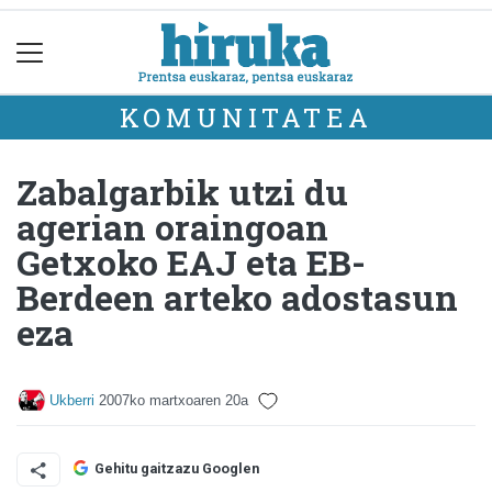
KOMUNITATEA
Zabalgarbik utzi du
agerian oraingoan
Getxoko EAJ eta EB-
Berdeen arteko adostasun
eza
Ukberri
2007ko martxoaren 20a
Gehitu gaitzazu Googlen