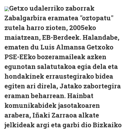
Getxo udalerriko zaborrak
Zabalgarbira eramatea "oztopatu"
zutela harro zioten, 2005eko
maiatzean, EB-Berdeek. Halandabe,
ematen du Luis Almansa Getxoko
PSE-EEko bozeramaileak azken
egunotan salatutakoa egia dela eta
hondakinek erraustegirako bidea
egiten ari direla, Jatako zabortegira
eraman beharrean. Hainbat
komunikabidek jasotakoaren
arabera, Iñaki Zarraoa alkate
jelkideak argi eta garbi dio Bizkaiko