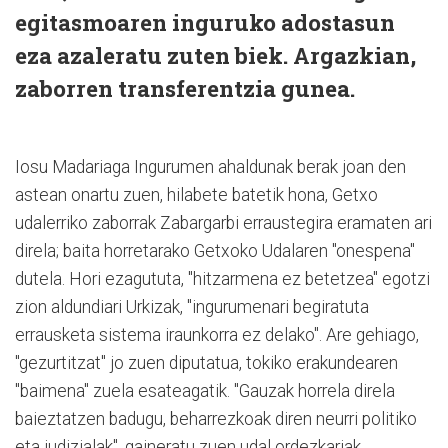
egitasmoaren inguruko adostasun
eza azaleratu zuten biek. Argazkian,
zaborren transferentzia gunea.
Iosu Madariaga Ingurumen ahaldunak berak joan den
astean onartu zuen, hilabete batetik hona, Getxo
udalerriko zaborrak Zabargarbi erraustegira eramaten ari
direla; baita horretarako Getxoko Udalaren "onespena"
dutela. Hori ezagututa, "hitzarmena ez betetzea" egotzi
zion aldundiari Urkizak, "ingurumenari begiratuta
errausketa sistema iraunkorra ez delako". Are gehiago,
"gezurtitzat" jo zuen diputatua, tokiko erakundearen
"baimena" zuela esateagatik. "Gauzak horrela direla
baieztatzen badugu, beharrezkoak diren neurri politiko
eta judizialak", gaineratu zuen udal ordezkariak.