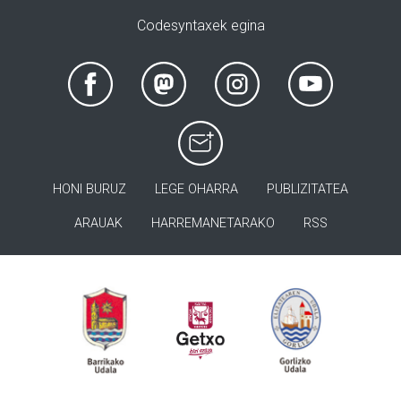
Codesyntaxek egina
HONI BURUZ
LEGE OHARRA
PUBLIZITATEA
ARAUAK
HARREMANETARAKO
RSS