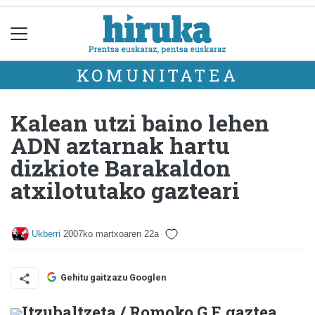
KOMUNITATEA
Kalean utzi baino lehen
ADN aztarnak hartu
dizkiote Barakaldon
atxilotutako gazteari
Ukberri
2007ko martxoaren 22a
Gehitu gaitzazu Googlen
Itzubaltzeta / Romoko G.F. gaztea