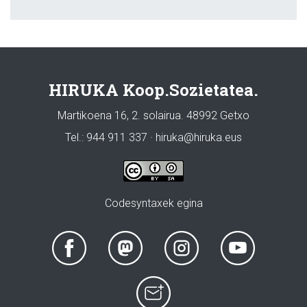
HIRUKA Koop.Sozietatea.
Martikoena 16, 2. solairua. 48992 Getxo
Tel.: 944 911 337 · hiruka@hiruka.eus
Codesyntaxek egina