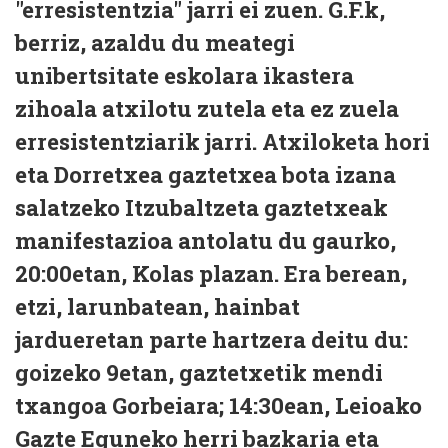
"erresistentzia" jarri ei zuen. G.F.k,
berriz, azaldu du meategi
unibertsitate eskolara ikastera
zihoala atxilotu zutela eta ez zuela
erresistentziarik jarri. Atxiloketa hori
eta Dorretxea gaztetxea bota izana
salatzeko Itzubaltzeta gaztetxeak
manifestazioa antolatu du gaurko,
20:00etan, Kolas plazan. Era berean,
etzi, larunbatean, hainbat
jardueretan parte hartzera deitu du:
goizeko 9etan, gaztetxetik mendi
txangoa Gorbeiara; 14:30ean, Leioako
Gazte Eguneko herri bazkaria eta