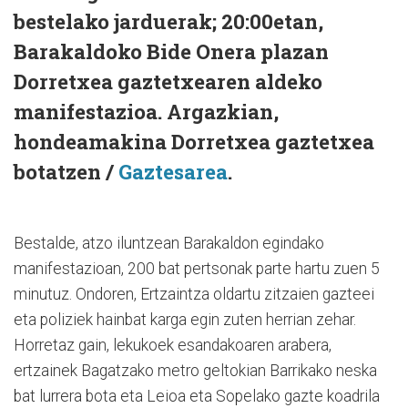
bestelako jarduerak; 20:00etan,
Barakaldoko Bide Onera plazan
Dorretxea gaztetxearen aldeko
manifestazioa. Argazkian,
hondeamakina Dorretxea gaztetxea
botatzen /
Gaztesarea
.
Bestalde, atzo iluntzean Barakaldon egindako
manifestazioan, 200 bat pertsonak parte hartu zuen 5
minutuz. Ondoren, Ertzaintza oldartu zitzaien gazteei
eta poliziek hainbat karga egin zuten herrian zehar.
Horretaz gain, lekukoek esandakoaren arabera,
ertzainek Bagatzako metro geltokian Barrikako neska
bat lurrera bota eta Leioa eta Sopelako gazte koadrila