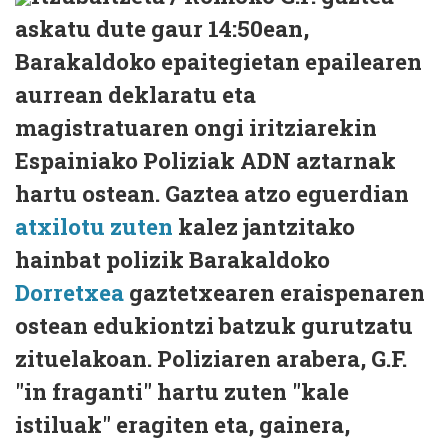
askatu dute gaur 14:50ean,
Barakaldoko epaitegietan epailearen
aurrean deklaratu eta
magistratuaren ongi iritziarekin
Espainiako Poliziak ADN aztarnak
hartu ostean. Gaztea atzo eguerdian
atxilotu zuten
kalez jantzitako
hainbat polizik Barakaldoko
Dorretxea
gaztetxearen eraispenaren
ostean edukiontzi batzuk gurutzatu
zituelakoan. Poliziaren arabera, G.F.
"in fraganti" hartu zuten "kale
istiluak" eragiten eta, gainera,