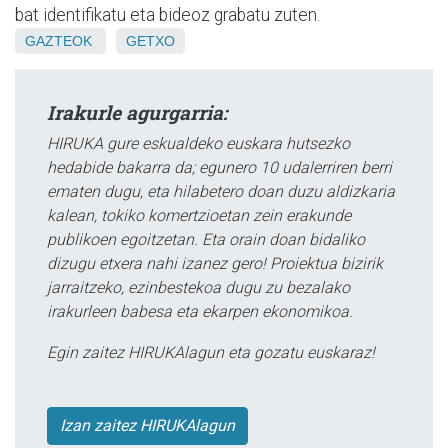
bat identifikatu eta bideoz grabatu zuten.
GAZTEOK
GETXO
Irakurle agurgarria:
HIRUKA gure eskualdeko euskara hutsezko
hedabide bakarra da; egunero 10 udalerriren berri
ematen dugu, eta hilabetero doan duzu aldizkaria
kalean, tokiko komertzioetan zein erakunde
publikoen egoitzetan. Eta orain doan bidaliko
dizugu etxera nahi izanez gero! Proiektua bizirik
jarraitzeko, ezinbestekoa dugu zu bezalako
irakurleen babesa eta ekarpen ekonomikoa.
Egin zaitez HIRUKAlagun eta gozatu euskaraz!
Izan zaitez HIRUKAlagun