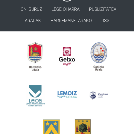
HONI BURUZ
LEGE OHARRA
PUBLIZITATEA
ARAUAK
HARREMANETARAKO
RSS