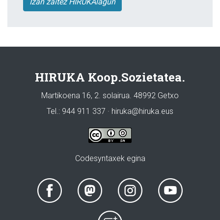
Izan zaitez HIRUKAlagun
HIRUKA Koop.Sozietatea.
Martikoena 16, 2. solairua. 48992 Getxo
Tel.: 944 911 337 · hiruka@hiruka.eus
Codesyntaxek egina