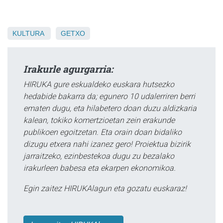
KULTURA
GETXO
Irakurle agurgarria:
HIRUKA gure eskualdeko euskara hutsezko
hedabide bakarra da; egunero 10 udalerriren berri
ematen dugu, eta hilabetero doan duzu aldizkaria
kalean, tokiko komertzioetan zein erakunde
publikoen egoitzetan. Eta orain doan bidaliko
dizugu etxera nahi izanez gero! Proiektua bizirik
jarraitzeko, ezinbestekoa dugu zu bezalako
irakurleen babesa eta ekarpen ekonomikoa.
Egin zaitez HIRUKAlagun eta gozatu euskaraz!