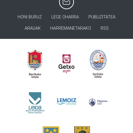
HONI BURUZ
LEGE OHARRA
PUBLIZITATEA
ARAUAK
HARREMANETARAKO
RSS