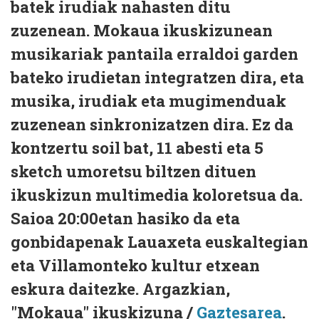
batek irudiak nahasten ditu
zuzenean. Mokaua ikuskizunean
musikariak pantaila erraldoi garden
bateko irudietan integratzen dira, eta
musika, irudiak eta mugimenduak
zuzenean sinkronizatzen dira. Ez da
kontzertu soil bat, 11 abesti eta 5
sketch umoretsu biltzen dituen
ikuskizun multimedia koloretsua da.
Saioa 20:00etan hasiko da eta
gonbidapenak Lauaxeta euskaltegian
eta Villamonteko kultur etxean
eskura daitezke. Argazkian,
"Mokaua" ikuskizuna /
Gaztesarea
.