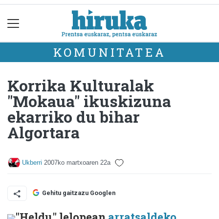
KOMUNITATEA
Korrika Kulturalak
"Mokaua" ikuskizuna
ekarriko du bihar
Algortara
Ukberri
2007ko martxoaren 22a
Gehitu gaitzazu Googlen
"Heldu" lelopean
arratsaldeko