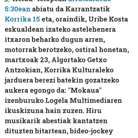
5:30ean
abiatu da Karrantzatik
Korrika 15
eta, oraindik, Uribe Kosta
eskualdean izateko astelehenera
itxaron beharko dugun arren,
motorrak berotzeko, ostiral honetan,
martxoak 23, Algortako Getxo
Antzokian, Korrika Kulturaleko
jarduera berezi batekin gozatzeko
aukera egongo da: "Mokaua"
izenburuko Logela Multimediaren
ikuskizuna hain zuzen. Hiru
musikarik abestiak kantatzen
dituzten bitartean, bideo-jockey