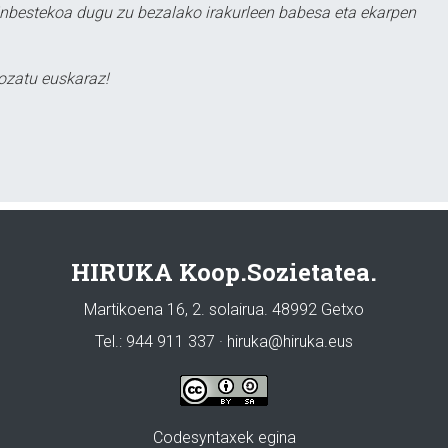
ezinbestekoa dugu zu bezalako irakurleen babesa eta ekarpen
ozatu euskaraz!
HIRUKA Koop.Sozietatea.
Martikoena 16, 2. solairua. 48992 Getxo
Tel.: 944 911 337 · hiruka@hiruka.eus
Codesyntaxek egina