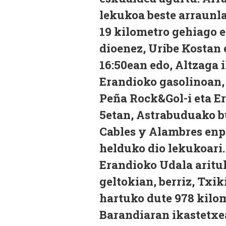
lekukoa beste arraunl
19 kilometro gehiago e
dioenez, Uribe Kostan 
16:50ean edo, Altzaga 
Erandioko gasolinoan,
Peña Rock&Gol-i eta E
5etan, Astrabuduako bu
Cables y Alambres enp
helduko dio lekukoari.
Erandioko Udala arituk
geltokian, berriz, Txi
hartuko dute 978 kilom
Barandiaran ikastetxea