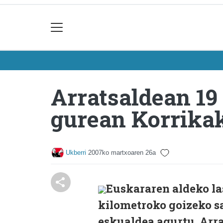
Arratsaldean 19
gurean Korrika
Ukberri
2007ko martxoaren 26a
Euskararen aldeko la
kilometroko goizeko s
eskualdea agurtu. Arr