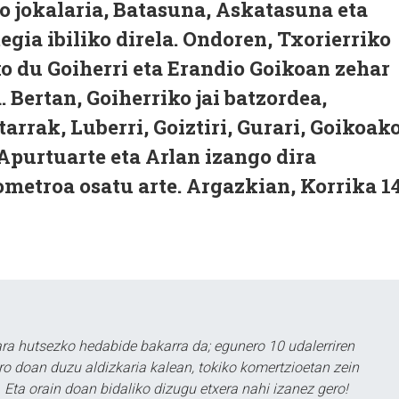
ko jokalaria, Batasuna, Askatasuna eta
gia ibiliko direla. Ondoren, Txorierriko
o du Goiherri eta Erandio Goikoan zehar
 Bertan, Goiherriko jai batzordea,
tarrak, Luberri, Goiztiri, Gurari, Goikoak
 Apurtuarte eta Arlan izango dira
ometroa osatu arte. Argazkian, Korrika 1
a hutsezko hedabide bakarra da; egunero 10 udalerriren
ero doan duzu aldizkaria kalean, tokiko komertzioetan zein
 Eta orain doan bidaliko dizugu etxera nahi izanez gero!