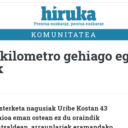
KOMUNITATEA
 kilometro gehiago eg
k
sterketa nagusiak Uribe Kostan 43
aioa eman ostean ez du oraindik
atsaldean, arraunlariek eramandako