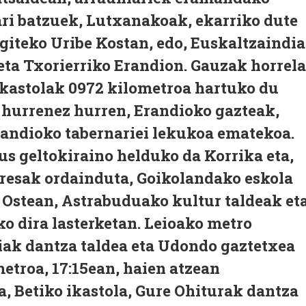
ari batzuek, Lutxanakoak, ekarriko dute
giteko Uribe Kostan, edo, Euskaltzaindi
eta Txorierriko Erandion. Gauzak horrela
ikastolak 0972 kilometroa hartuko du
 hurrenez hurren, Erandioko gazteak,
randioko tabernariei lekukoa ematekoa.
s geltokiraino helduko da Korrika eta,
resak ordainduta, Goikolandako eskola
 Ostean, Astrabuduako kultur taldeak et
o dira lasterketan. Leioako metro
kiak dantza taldea eta Udondo gaztetxea
etroa, 17:15ean, haien atzean
, Betiko ikastola, Gure Ohiturak dantza