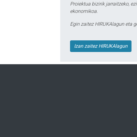
Proiektua bizirik jarraitzeko, 
ekonomikoa.
Egin zaitez HIRUKAlagun eta g
Izan zaitez HIRUKAlagun