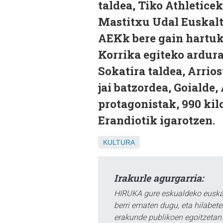
taldea, Tiko Athletice
Mastitxu Udal Euskalte
AEKk bere gain hartuk
Korrika egiteko ardura.
Sokatira taldea, Arrios
jai batzordea, Goialde,
protagonistak, 990 kil
Erandiotik igarotzen.
KULTURA
Irakurle agurgarria:
HIRUKA gure eskualdeko euskar
berri ematen dugu, eta hilabet
erakunde publikoen egoitzetan.