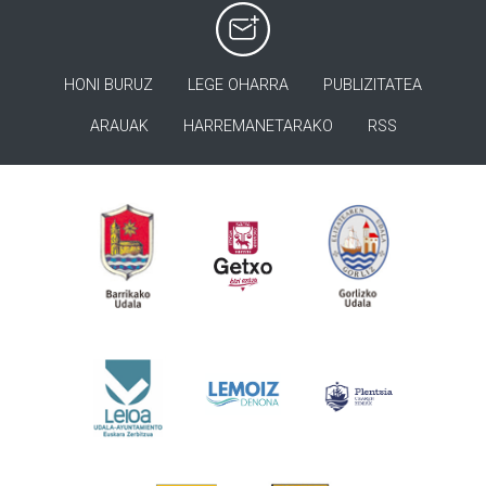
HONI BURUZ
LEGE OHARRA
PUBLIZITATEA
ARAUAK
HARREMANETARAKO
RSS