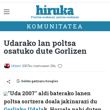
KOMUNITATEA
Udarako lan poltsa
osatuko dute Gorlizen
Ukberri
2007ko martxoaren 29a
Gehitu gaitzazu Googlen
"Uda 2007" aldi baterako lanen
poltsa sortzera doala jakinarazi du
Gorlizko Udala
k. Horrela nahi duten