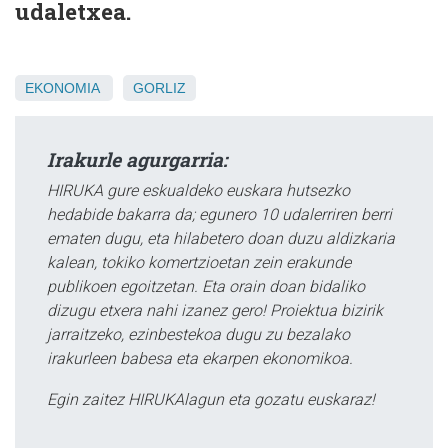
udaletxea.
EKONOMIA
GORLIZ
Irakurle agurgarria:
HIRUKA gure eskualdeko euskara hutsezko
hedabide bakarra da; egunero 10 udalerriren berri
ematen dugu, eta hilabetero doan duzu aldizkaria
kalean, tokiko komertzioetan zein erakunde
publikoen egoitzetan. Eta orain doan bidaliko
dizugu etxera nahi izanez gero! Proiektua bizirik
jarraitzeko, ezinbestekoa dugu zu bezalako
irakurleen babesa eta ekarpen ekonomikoa.
Egin zaitez HIRUKAlagun eta gozatu euskaraz!