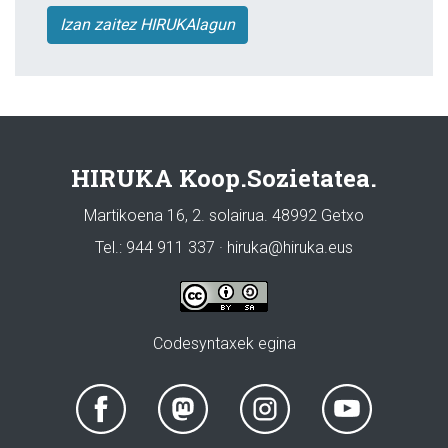
Izan zaitez HIRUKAlagun
HIRUKA Koop.Sozietatea.
Martikoena 16, 2. solairua. 48992 Getxo
Tel.: 944 911 337 · hiruka@hiruka.eus
Codesyntaxek egina