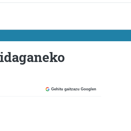
aidaganeko
Gehitu gaitzazu Googlen