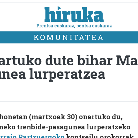
KOMUNITATEA
nartuko dute bihar M
nea lurperatzea
l honetan (martxoak 30) onartuko du,
neko trenbide-pasagunea lurperatzeko
rraio Partzuergoko
kontseilu orokorrak.