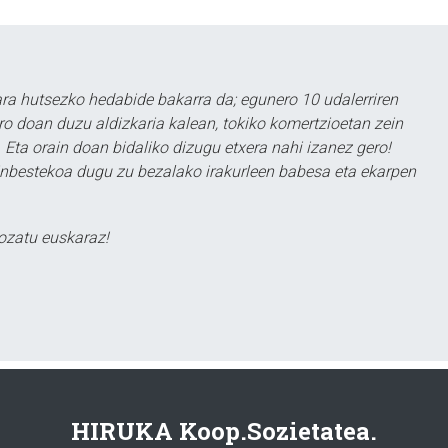
a hutsezko hedabide bakarra da; egunero 10 udalerriren
ero doan duzu aldizkaria kalean, tokiko komertzioetan zein
 Eta orain doan bidaliko dizugu etxera nahi izanez gero!
ezinbestekoa dugu zu bezalako irakurleen babesa eta ekarpen
ozatu euskaraz!
HIRUKA Koop.Sozietatea.