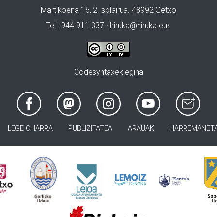
Martikoena 16, 2. solairua. 48992 Getxo
Tel.: 944 911 337 · hiruka@hiruka.eus
Codesyntaxek egina
LEGE OHARRA
PUBLIZITATEA
ARAUAK
HARREMANET