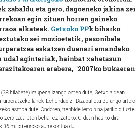
 zabaldu eta gero, dagoeneko jakina ze
urrekoan egin zituen horren gaineko
rraoa alkateak.
Getxoko PP
k biharko
eztutako sei mozioetatik, pasonibela
 lurperatzea eskatzen duenari emandako
n udal agintariak, hainbat xehetasun
erazitakoaren arabera, "2007ko bukaeran
o (38 hilabete) iraupena izango omen dute, Getxo aldean,
urperatzeko lanek. Lehendabizi, Bizabal eta Berango artek
eko asmoa dute. Ondoren, trenbide lerro bina jarriko dituzte
o zerbitzua eten behar ez izateko. Orduan hasiko dira
k 36 milioi euroko aurrekontua du.