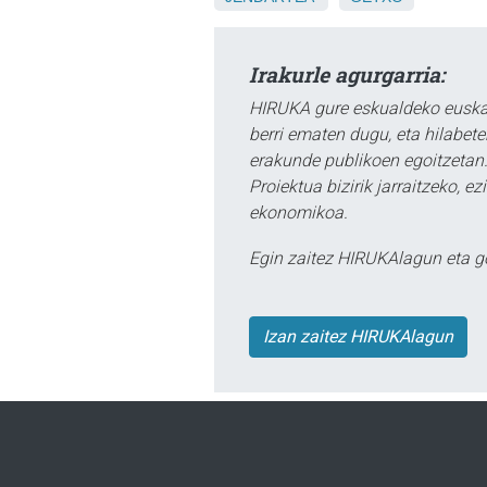
Irakurle agurgarria:
HIRUKA gure eskualdeko euskar
berri ematen dugu, eta hilabet
erakunde publikoen egoitzetan.
Proiektua bizirik jarraitzeko, 
ekonomikoa.
Egin zaitez HIRUKAlagun eta g
Izan zaitez HIRUKAlagun