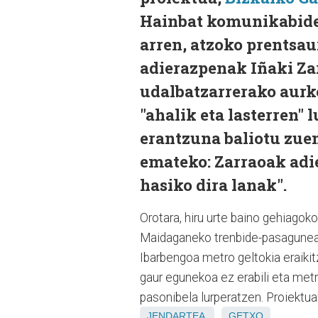
Hainbat komunikabidek
arren, atzoko prentsa
adierazpenak Iñaki Za
udalbatzarrerako aurk
"ahalik eta lasterren"
erantzuna baliotu zue
emateko: Zarraoak adi
hasiko dira lanak".
Orotara, hiru urte baino gehiagok
Maidaganeko trenbide-pasagunea l
Ibarbengoa metro geltokia eraikitz
gaur egunekoa ez erabili eta metr
pasonibela lurperatzen. Proiektua
JENDARTEA
GETXO