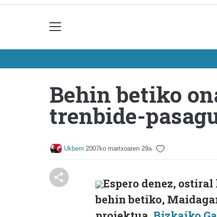
Behin betiko o
trenbide-pasagu
Ukberri
2007ko martxoaren 29a
Espero denez, ostira
behin betiko, Maidaga
proiektua,
Bizkaiko Ga