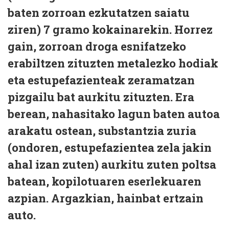
baten zorroan ezkutatzen saiatu
ziren) 7 gramo kokainarekin. Horrez
gain, zorroan droga esnifatzeko
erabiltzen zituzten metalezko hodiak
eta estupefazienteak zeramatzan
pizgailu bat aurkitu zituzten. Era
berean, nahasitako lagun baten autoa
arakatu ostean, substantzia zuria
(ondoren, estupefazientea zela jakin
ahal izan zuten) aurkitu zuten poltsa
batean, kopilotuaren eserlekuaren
azpian. Argazkian, hainbat ertzain
auto.