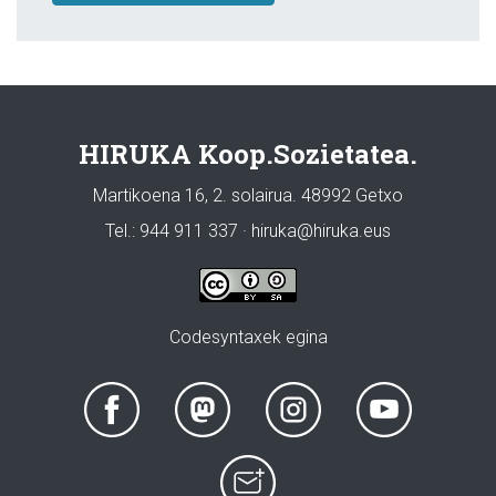
HIRUKA Koop.Sozietatea.
Martikoena 16, 2. solairua. 48992 Getxo
Tel.: 944 911 337 · hiruka@hiruka.eus
Codesyntaxek egina