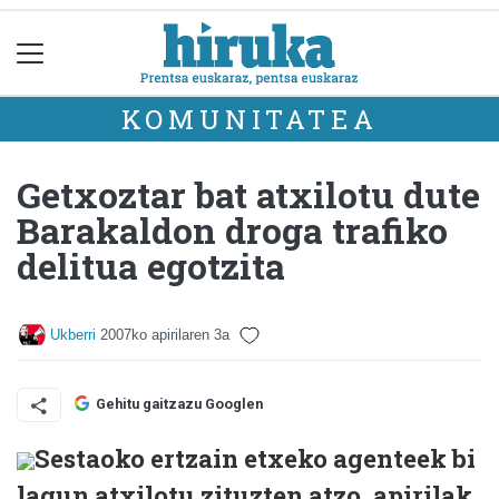
KOMUNITATEA
Getxoztar bat atxilotu dute
Barakaldon droga trafiko
delitua egotzita
Ukberri
2007ko apirilaren 3a
Gehitu gaitzazu Googlen
Sestaoko ertzain etxeko agenteek bi
lagun atxilotu zituzten atzo, apirilak