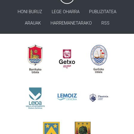
HONI BURUZ
LEGE OHARRA
PUBLIZITATEA
ARAUAK
HARREMANETARAKO
RSS