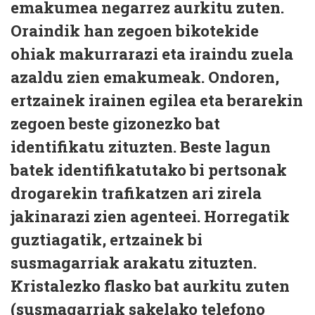
emakumea negarrez aurkitu zuten.
Oraindik han zegoen bikotekide
ohiak makurrarazi eta iraindu zuela
azaldu zien emakumeak. Ondoren,
ertzainek irainen egilea eta berarekin
zegoen beste gizonezko bat
identifikatu zituzten. Beste lagun
batek identifikatutako bi pertsonak
drogarekin trafikatzen ari zirela
jakinarazi zien agenteei. Horregatik
guztiagatik, ertzainek bi
susmagarriak arakatu zituzten.
Kristalezko flasko bat aurkitu zuten
(susmagarriak sakelako telefono