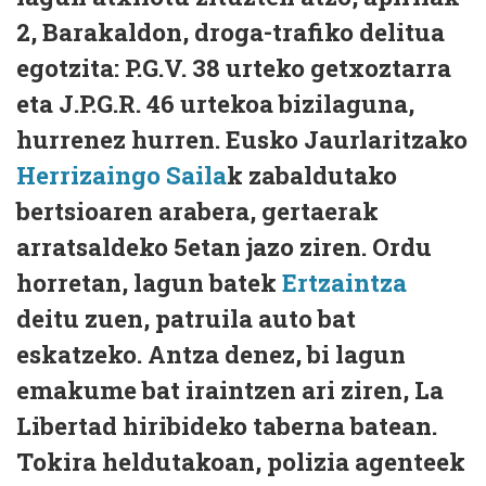
2, Barakaldon, droga-trafiko delitua
egotzita: P.G.V. 38 urteko getxoztarra
eta J.P.G.R. 46 urtekoa bizilaguna,
hurrenez hurren. Eusko Jaurlaritzako
Herrizaingo Saila
k zabaldutako
bertsioaren arabera, gertaerak
arratsaldeko 5etan jazo ziren. Ordu
horretan, lagun batek
Ertzaintza
deitu zuen, patruila auto bat
eskatzeko. Antza denez, bi lagun
emakume bat iraintzen ari ziren, La
Libertad hiribideko taberna batean.
Tokira heldutakoan, polizia agenteek