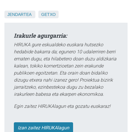
JENDARTEA
GETXO
Irakurle agurgarria:
HIRUKA gure eskualdeko euskara hutsezko
hedabide bakarra da; egunero 10 udalerriren berri
ematen dugu, eta hilabetero doan duzu aldizkaria
kalean, tokiko komertzioetan zein erakunde
publikoen egoitzetan. Eta orain doan bidaliko
dizugu etxera nahi izanez gero! Proiektua bizirik
jarraitzeko, ezinbestekoa dugu zu bezalako
irakurleen babesa eta ekarpen ekonomikoa.
Egin zaitez HIRUKAlagun eta gozatu euskaraz!
Izan zaitez HIRUKAlagun