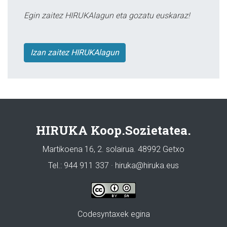
Egin zaitez HIRUKAlagun eta gozatu euskaraz!
Izan zaitez HIRUKAlagun
HIRUKA Koop.Sozietatea.
Martikoena 16, 2. solairua. 48992 Getxo
Tel.: 944 911 337 · hiruka@hiruka.eus
Codesyntaxek egina