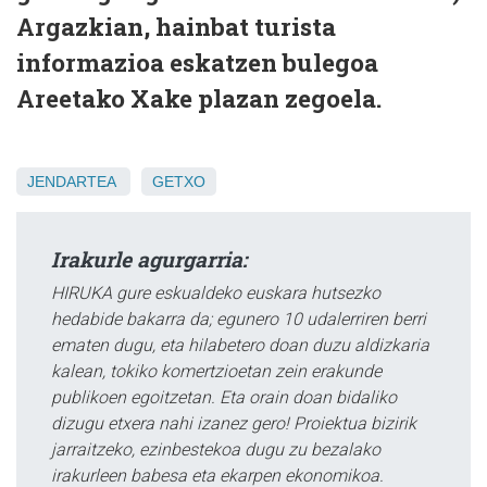
Argazkian, hainbat turista
informazioa eskatzen bulegoa
Areetako Xake plazan zegoela.
JENDARTEA
GETXO
Irakurle agurgarria:
HIRUKA gure eskualdeko euskara hutsezko
hedabide bakarra da; egunero 10 udalerriren berri
ematen dugu, eta hilabetero doan duzu aldizkaria
kalean, tokiko komertzioetan zein erakunde
publikoen egoitzetan. Eta orain doan bidaliko
dizugu etxera nahi izanez gero! Proiektua bizirik
jarraitzeko, ezinbestekoa dugu zu bezalako
irakurleen babesa eta ekarpen ekonomikoa.