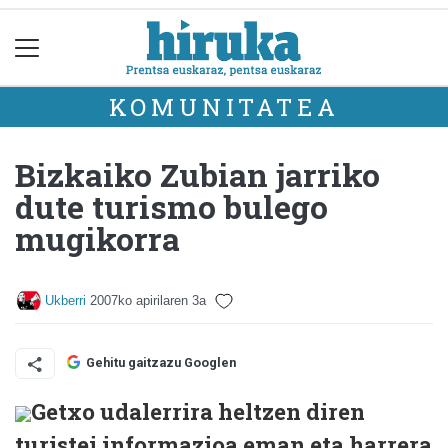
KOMUNITATEA
Bizkaiko Zubian jarriko
dute turismo bulego
mugikorra
Ukberri
2007ko apirilaren 3a
Gehitu gaitzazu Googlen
Getxo udalerrira heltzen diren
turistei informazioa eman eta harrera