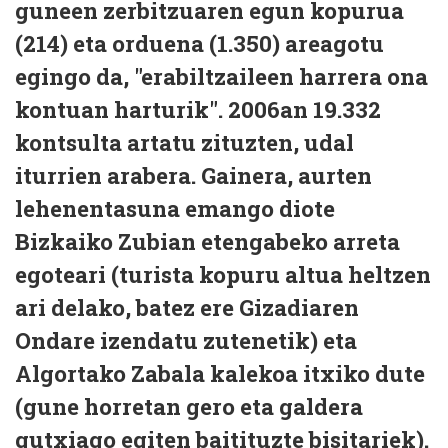
guneen zerbitzuaren egun kopurua
(214) eta orduena (1.350) areagotu
egingo da, "erabiltzaileen harrera ona
kontuan harturik". 2006an 19.332
kontsulta artatu zituzten, udal
iturrien arabera. Gainera, aurten
lehenentasuna emango diote
Bizkaiko Zubian etengabeko arreta
egoteari (turista kopuru altua heltzen
ari delako, batez ere Gizadiaren
Ondare izendatu zutenetik) eta
Algortako Zabala kalekoa itxiko dute
(gune horretan gero eta galdera
gutxiago egiten baitituzte bisitariek).