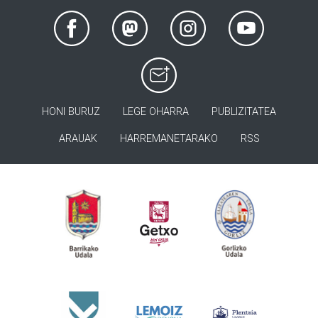
HONI BURUZ
LEGE OHARRA
PUBLIZITATEA
ARAUAK
HARREMANETARAKO
RSS