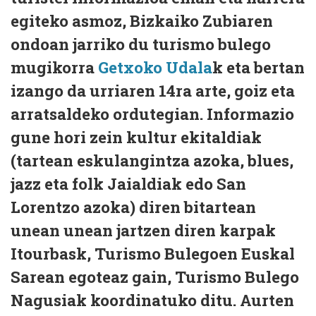
egiteko asmoz, Bizkaiko Zubiaren
ondoan jarriko du turismo bulego
mugikorra
Getxoko Udala
k eta bertan
izango da urriaren 14ra arte, goiz eta
arratsaldeko ordutegian. Informazio
gune hori zein kultur ekitaldiak
(tartean eskulangintza azoka, blues,
jazz eta folk Jaialdiak edo San
Lorentzo azoka) diren bitartean
unean unean jartzen diren karpak
Itourbask, Turismo Bulegoen Euskal
Sarean egoteaz gain, Turismo Bulego
Nagusiak koordinatuko ditu. Aurten