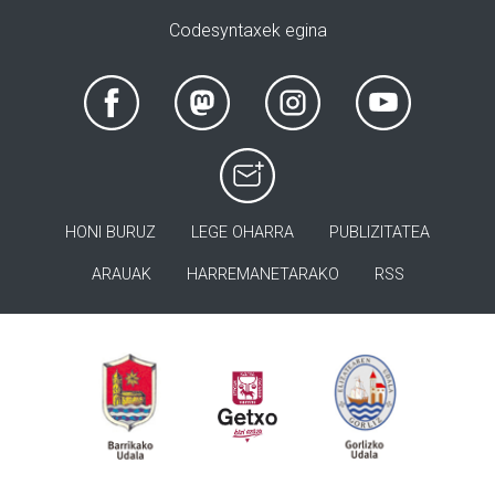
Codesyntaxek egina
HONI BURUZ
LEGE OHARRA
PUBLIZITATEA
ARAUAK
HARREMANETARAKO
RSS