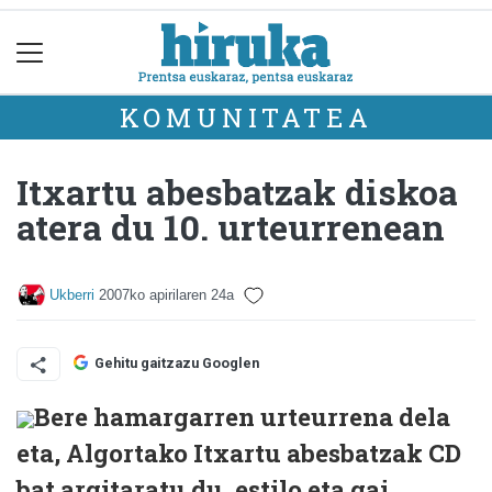
KOMUNITATEA
Itxartu abesbatzak diskoa
atera du 10. urteurrenean
Ukberri
2007ko apirilaren 24a
Gehitu gaitzazu Googlen
Bere hamargarren urteurrena dela
eta, Algortako Itxartu abesbatzak CD
bat argitaratu du, estilo eta gai