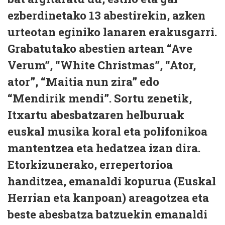
ezberdinetako 13 abestirekin, azken
urteotan eginiko lanaren erakusgarri.
Grabatutako abestien artean “Ave
Verum”, “White Christmas”, “Ator,
ator”, “Maitia nun zira” edo
“Mendirik mendi”. Sortu zenetik,
Itxartu abesbatzaren helburuak
euskal musika koral eta polifonikoa
mantentzea eta hedatzea izan dira.
Etorkizunerako, errepertorioa
handitzea, emanaldi kopurua (Euskal
Herrian eta kanpoan) areagotzea eta
beste abesbatza batzuekin emanaldi