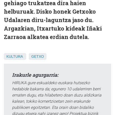
gehiago trukatzea dira haien
helburuak. Disko honek Getxoko
Udalaren diru-laguntza jaso du.
Argazkian, Itxartuko kideak Iñaki
Zarraoa alkatea erdian dutela.
KULTURA
GETXO
Irakurle agurgarria:
HIRUKA gure eskualdeko euskara hutsezko
hedabide bakarra da; egunero 10 udalerriren berri
ematen dugu, eta hilabetero doan duzu aldizkaria
kalean, tokiko komertzioetan zein erakunde
publikoen egoitzetan. Eta orain doan bidaliko
dizugu etxera nahi izanez gero! Proiektua bizirik