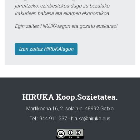
jarraitzeko, ezinbestekoa dugu zu bezalako
irakurleen babesa eta ekarpen ekonomikoa.
Egin zaitez HIRUKAlagun eta gozatu euskaraz!
Izan zaitez HIRUKAlagun
HIRUKA Koop.Sozietatea.
Martikoena 16, 2. solairua. 48992 Getxo
Tel.: 944 911 337 · hiruka@hiruka.eus