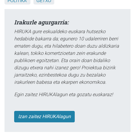
POLITIKA
GETXO
Irakurle agurgarria:
HIRUKA gure eskualdeko euskara hutsezko
hedabide bakarra da; egunero 10 udalerriren berri
ematen dugu, eta hilabetero doan duzu aldizkaria
kalean, tokiko komertzioetan zein erakunde
publikoen egoitzetan. Eta orain doan bidaliko
dizugu etxera nahi izanez gero! Proiektua bizirik
jarraitzeko, ezinbestekoa dugu zu bezalako
irakurleen babesa eta ekarpen ekonomikoa.
Egin zaitez HIRUKAlagun eta gozatu euskaraz!
Izan zaitez HIRUKAlagun