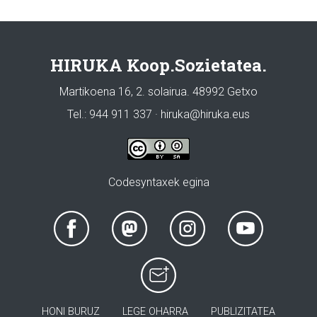
HIRUKA Koop.Sozietatea.
Martikoena 16, 2. solairua. 48992 Getxo
Tel.: 944 911 337 · hiruka@hiruka.eus
Codesyntaxek egina
HONI BURUZ
LEGE OHARRA
PUBLIZITATEA