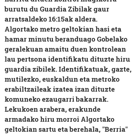
burutu du Guardia Zibilak gaur
arratsaldeko 16:15ak aldera.
Algortako metro geltokian hasi eta
hamar minutu beranduago Gobelako
geralekuan amaitu duen kontrolean
lau pertsona identifikatu dituzte hiru
guardia zibilek. Identifikatuak, gazte,
mutilezko, euskaldun eta metroko
erabiltzaileak izatea izan dituzte
komuneko ezaugarri bakarrak.
Lekukoen arabera, erakunde
armadako hiru morroi Algortako
geltokian sartu eta berehala, "Berria"