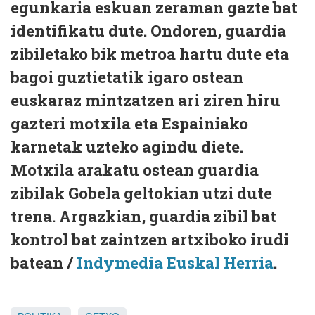
egunkaria eskuan zeraman gazte bat
identifikatu dute. Ondoren, guardia
zibiletako bik metroa hartu dute eta
bagoi guztietatik igaro ostean
euskaraz mintzatzen ari ziren hiru
gazteri motxila eta Espainiako
karnetak uzteko agindu diete.
Motxila arakatu ostean guardia
zibilak Gobela geltokian utzi dute
trena. Argazkian, guardia zibil bat
kontrol bat zaintzen artxiboko irudi
batean /
Indymedia Euskal Herria
.