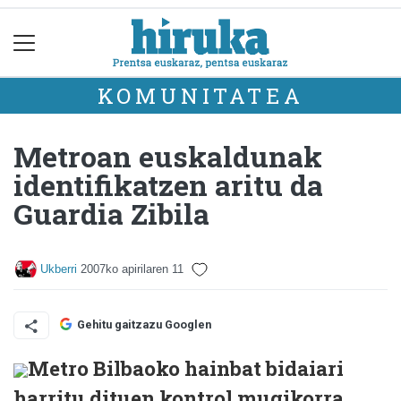
KOMUNITATEA
Metroan euskaldunak
identifikatzen aritu da
Guardia Zibila
Ukberri
2007ko apirilaren 11
Gehitu gaitzazu Googlen
Metro Bilbaoko hainbat bidaiari
harritu dituen kontrol mugikorra