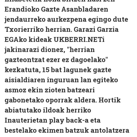
Erandioko Gazte Asanbladaren
jendaurreko aurkezpena egingo dute
Txorierriko herrian. Garazi Garzia
EGAko kideak UKBERRI.NETi
jakinarazi dionez, "herrian
gazteontzat ezer ez dagoelako"
kezkatuta, 15 bat lagunek gazte
aisialdiaren inguruan lan egiteko
asmoz ekin zioten batzeari
gabonetako oporrak aldera. Hortik
abiatutako ildoak herriko
Inauterietan play back-a eta
bestelako ekimen batzuk antolatzera