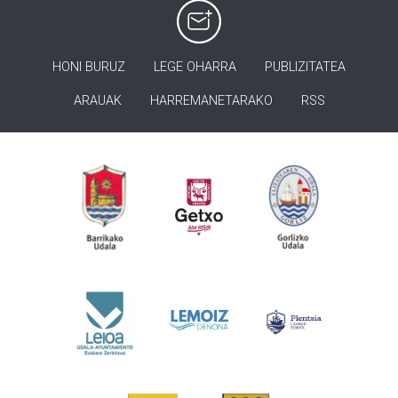
HONI BURUZ
LEGE OHARRA
PUBLIZITATEA
ARAUAK
HARREMANETARAKO
RSS