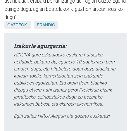
asanbladak erabaki behar izango du: "agian Gazte Eguna
egingo dugu, agian bestelakorik, guztion artean ikusiko
dugu".
GAZTEOK
ERANDIO
Irakurle agurgarria:
HIRUKA gure eskualdeko euskara hutsezko
hedabide bakarra da; egunero 10 udalerriren berri
ematen dugu, eta hilabetero doan duzu aldizkaria
kalean, tokiko komertzioetan zein erakunde
publikoen egoitzetan. Eta orain doan bidaliko
dizugu etxera nahi izanez gero! Proiektua bizirik
jarraitzeko, ezinbestekoa dugu zu bezalako
irakurleen babesa eta ekarpen ekonomikoa.
Egin zaitez HIRUKAlagun eta gozatu euskaraz!