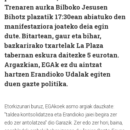
Trenaren aurka Bilboko Jesusen
Bihotz plazatik 17:30ean abiatuko den
manifestaziora joateko deia egin
dute. Bitartean, gaur eta bihar,
bazkarirako txartelak La Plaza
tabernan eskura daitezke 5 eurotan.
Argazkian, EGAk ez du aintzat
hartzen Erandioko Udalak egiten
duen gazte politika.
Etorkizunari buruz, EGAkoek asmo argiak dauzkate:
"taldea kontsolidatzea eta Erandioko jaiei begira zer
edo zer antolatzea" dio Garazik. Zer edo zer hori, baina,