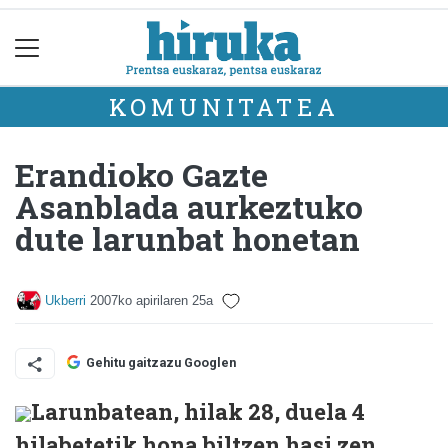
KOMUNITATEA
Erandioko Gazte
Asanblada aurkeztuko
dute larunbat honetan
Ukberri
2007ko apirilaren 25a
Gehitu gaitzazu Googlen
Larunbatean, hilak 28, duela 4
hilabetetik hona biltzen hasi zen