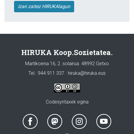
Izan zaitez HIRUKAlagun
HIRUKA Koop.Sozietatea.
Martikoena 16, 2. solairua. 48992 Getxo
Tel.: 944 911 337 · hiruka@hiruka.eus
Codesyntaxek egina