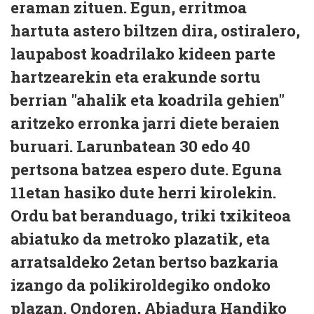
eraman zituen. Egun, erritmoa
hartuta astero biltzen dira, ostiralero,
laupabost koadrilako kideen parte
hartzearekin eta erakunde sortu
berrian "ahalik eta koadrila gehien"
aritzeko erronka jarri diete beraien
buruari. Larunbatean 30 edo 40
pertsona batzea espero dute. Eguna
11etan hasiko dute herri kirolekin.
Ordu bat beranduago, triki txikiteoa
abiatuko da metroko plazatik, eta
arratsaldeko 2etan bertso bazkaria
izango da polikiroldegiko ondoko
plazan. Ondoren, Abiadura Handiko