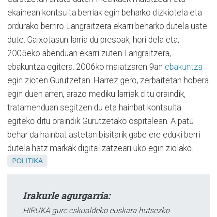
ekainean kontsulta berriak egin beharko dizkiotela eta
ordurako berriro Langraitzera ekarri beharko dutela uste
dute. Gaixotasun larria du presoak, hori dela eta,
2005eko abenduan ekarri zuten Langraitzera,
ebakuntza egitera. 2006ko maiatzaren 9an
ebakuntza
egin zioten Gurutzetan. Harrez gero, zerbaitetan hobera
egin duen arren, arazo mediku larriak ditu oraindik,
tratamenduan segitzen du eta hainbat kontsulta
egiteko ditu oraindik Gurutzetako ospitalean. Aipatu
behar da hainbat astetan bisitarik gabe ere eduki berri
dutela hatz markak digitalizatzeari uko egin ziolako.
POLITIKA
Irakurle agurgarria:
HIRUKA gure eskualdeko euskara hutsezko