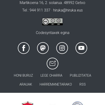
Martikoena 16, 2. solairua. 48992 Getxo
Tel.: 944 911 337 · hiruka@hiruka.eus
Codesyntaxek egina
HONI BURUZ
LEGE OHARRA
PUBLIZITATEA
ARAUAK
HARREMANETARAKO
RSS