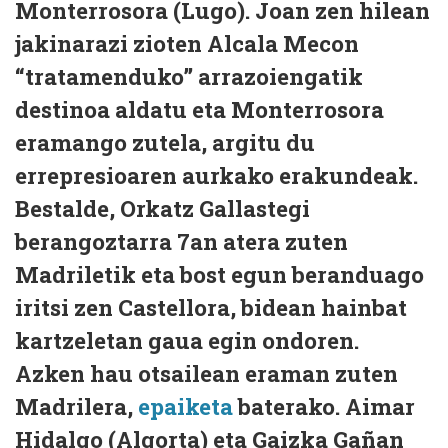
Monterrosora (Lugo). Joan zen hilean
jakinarazi zioten Alcala Mecon
“tratamenduko” arrazoiengatik
destinoa aldatu eta Monterrosora
eramango zutela, argitu du
errepresioaren aurkako erakundeak.
Bestalde, Orkatz Gallastegi
berangoztarra 7an atera zuten
Madriletik eta bost egun beranduago
iritsi zen Castellora, bidean hainbat
kartzeletan gaua egin ondoren.
Azken hau otsailean eraman zuten
Madrilera,
epaiketa
baterako. Aimar
Hidalgo (Algorta) eta Gaizka Gañan