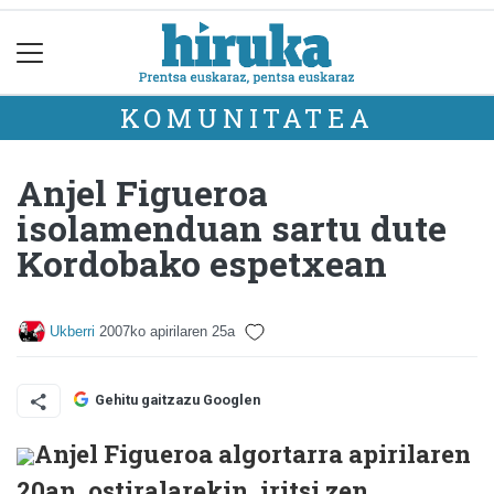
KOMUNITATEA
Anjel Figueroa
isolamenduan sartu dute
Kordobako espetxean
Ukberri
2007ko apirilaren 25a
Gehitu gaitzazu Googlen
Anjel Figueroa algortarra apirilaren
20an, ostiralarekin, iritsi zen