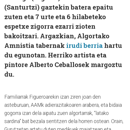
(Santurtzi) gaztekin batera epaitu
zuten eta 7 urte eta 6 hilabeteko
espetxe zigorra ezarri zioten
bakoitzari. Argazkian, Algortako
Amnistia tabernak
irudi berria
hartu
du egunotan. Herriko artista eta
pintore Alberto Ceballosek margoztu
du.
Familiarrak Figueroarekin izan ziren joan den
asteburuan, AAMk adierazitakoaren arabera, eta bidaia
gogorra izan dela aipatu zuen algortarrak, “latako
sardina” bat bezala sentitzen dela horren ostean. Orain,
Gurutzetan artatu duten medikuek maiatzean eta