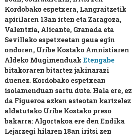
Kordobako espetxera, Langraitzetik
apirilaren 13an irten eta Zaragoza,
Valentzia, Alicante, Granada eta
Sevillako espetxeetan gaua egin
ondoren, Uribe Kostako Amnistiaren
Aldeko Mugimenduak
Etengabe
bitakoraren bitartez jakinarazi
duenez. Kordobako espetxean
isolamenduan sartu dute. Hala ere, ez
da Figueroa azken asteotan kartzelez
aldatutako Uribe Kostako preso
bakarra: Algortakoa ere den Endika
Lejarzegi hilaren 18an iritsi zen