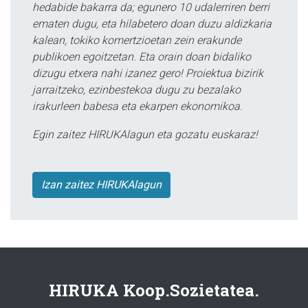
hedabide bakarra da; egunero 10 udalerriren berri
ematen dugu, eta hilabetero doan duzu aldizkaria
kalean, tokiko komertzioetan zein erakunde
publikoen egoitzetan. Eta orain doan bidaliko
dizugu etxera nahi izanez gero! Proiektua bizirik
jarraitzeko, ezinbestekoa dugu zu bezalako
irakurleen babesa eta ekarpen ekonomikoa.
Egin zaitez HIRUKAlagun eta gozatu euskaraz!
Izan zaitez HIRUKAlagun
HIRUKA Koop.Sozietatea.