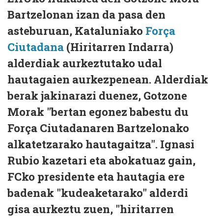
Bartzelonan izan da pasa den
asteburuan, Kataluniako
Força
Ciutadana
(Hiritarren Indarra)
alderdiak aurkeztutako udal
hautagaien aurkezpenean. Alderdiak
berak jakinarazi duenez, Gotzone
Morak "bertan egonez babestu du
Força Ciutadanaren Bartzelonako
alkatetzarako hautagaitza". Ignasi
Rubio kazetari eta abokatuaz gain,
FCko presidente eta hautagia ere
badenak "kudeaketarako" alderdi
gisa aurkeztu zuen, "hiritarren