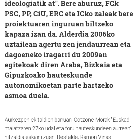
ideologiatik at". Bere aburuz, FCk
PSC, PP, CiU, ERC eta ICko zaleak bere
proiektuaren inguruan biltzeko
kapaza izan da. Alderdia 2006ko
uztailean agertu zen jendaurrean eta
dagoeneko iragarri du 2009an
egitekoak diren Araba, Bizkaia eta
Gipuzkoako hauteskunde
autonomikoetan parte hartzeko
asmoa duela.
Aurkezpen ekitaldien barruan, Gotzone Morak "Euskadi
maiatzaren 27ko udal eta foru hauteskundeen aurrean"
hitzaldia eskaini zuen. Bestalde, Ramon Viñas