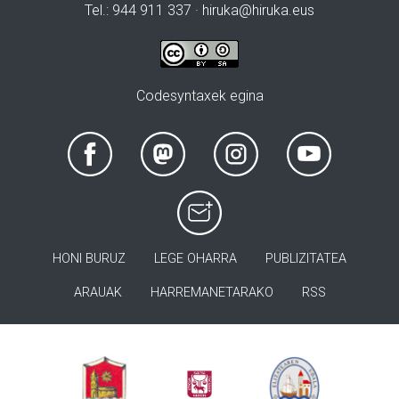
Tel.: 944 911 337 · hiruka@hiruka.eus
Codesyntaxek egina
HONI BURUZ
LEGE OHARRA
PUBLIZITATEA
ARAUAK
HARREMANETARAKO
RSS