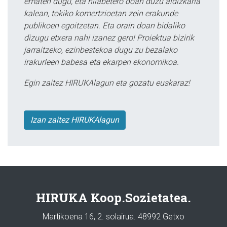
ematen dugu, eta hilabetero doan duzu aldizkaria
kalean, tokiko komertzioetan zein erakunde
publikoen egoitzetan. Eta orain doan bidaliko
dizugu etxera nahi izanez gero! Proiektua bizirik
jarraitzeko, ezinbestekoa dugu zu bezalako
irakurleen babesa eta ekarpen ekonomikoa.
Egin zaitez HIRUKAlagun eta gozatu euskaraz!
Izan zaitez HIRUKAlagun
HIRUKA Koop.Sozietatea.
Martikoena 16, 2. solairua. 48992 Getxo