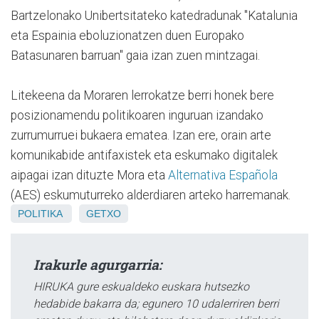
Bartzelonako Unibertsitateko katedradunak "Katalunia
eta Espainia eboluzionatzen duen Europako
Batasunaren barruan" gaia izan zuen mintzagai.
Litekeena da Moraren lerrokatze berri honek bere
posizionamendu politikoaren inguruan izandako
zurrumurruei bukaera ematea. Izan ere, orain arte
komunikabide antifaxistek eta eskumako digitalek
aipagai izan dituzte Mora eta
Alternativa Española
(AES) eskumuturreko alderdiaren arteko harremanak.
POLITIKA
GETXO
Irakurle agurgarria:
HIRUKA gure eskualdeko euskara hutsezko
hedabide bakarra da; egunero 10 udalerriren berri