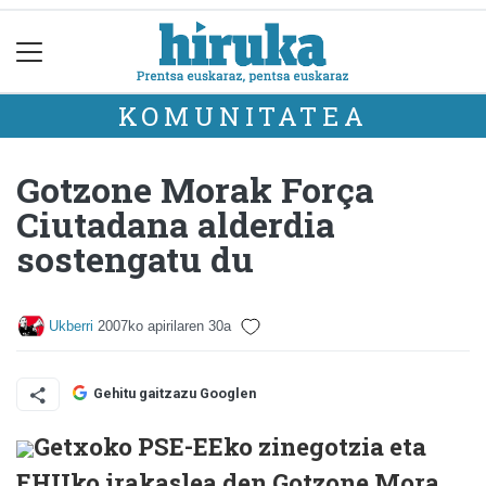
KOMUNITATEA
Gotzone Morak Força
Ciutadana alderdia
sostengatu du
Ukberri
2007ko apirilaren 30a
Gehitu gaitzazu Googlen
Getxoko PSE-EEko zinegotzia eta
EHUko irakaslea den Gotzone Mora