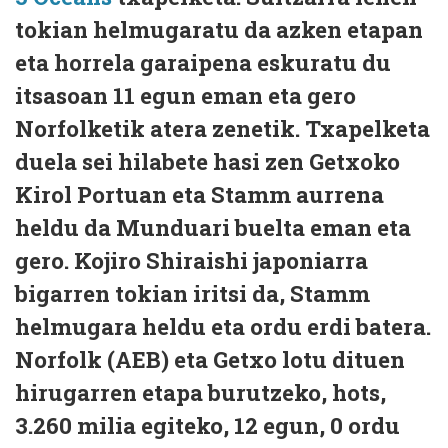
tokian helmugaratu da azken etapan
eta horrela garaipena eskuratu du
itsasoan 11 egun eman eta gero
Norfolketik atera zenetik. Txapelketa
duela sei hilabete hasi zen Getxoko
Kirol Portuan eta Stamm aurrena
heldu da Munduari buelta eman eta
gero. Kojiro Shiraishi japoniarra
bigarren tokian iritsi da, Stamm
helmugara heldu eta ordu erdi batera.
Norfolk (AEB) eta Getxo lotu dituen
hirugarren etapa burutzeko, hots,
3.260 milia egiteko, 12 egun, 0 ordu