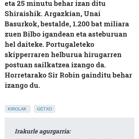
eta 25 minutu behar izan ditu
Shiraishik. Argazkian, Unai
Basurkok, bestalde, 1.200 bat miliara
zuen Bilbo igandean eta asteburuan
hel daiteke. Portugaleteko
skipperraren helburua hirugarren
postuan sailkatzea izango da.
Horretarako Sir Robin gainditu behar
izango du.
KIROLAK
GETXO
Irakurle agurgarria: