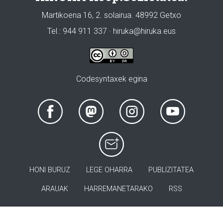
Martikoena 16, 2. solairua. 48992 Getxo
Tel.: 944 911 337 · hiruka@hiruka.eus
Codesyntaxek egina
HONI BURUZ
LEGE OHARRA
PUBLIZITATEA
ARAUAK
HARREMANETARAKO
RSS