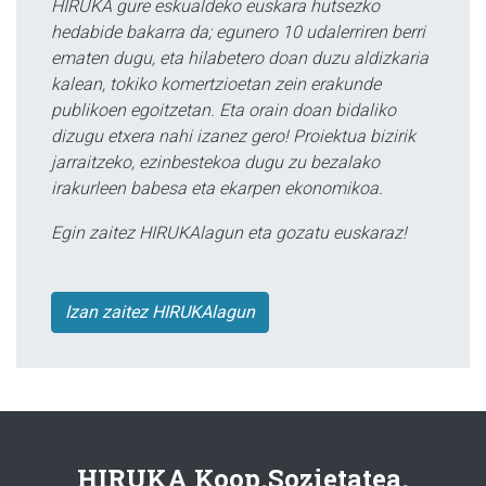
HIRUKA gure eskualdeko euskara hutsezko
hedabide bakarra da; egunero 10 udalerriren berri
ematen dugu, eta hilabetero doan duzu aldizkaria
kalean, tokiko komertzioetan zein erakunde
publikoen egoitzetan. Eta orain doan bidaliko
dizugu etxera nahi izanez gero! Proiektua bizirik
jarraitzeko, ezinbestekoa dugu zu bezalako
irakurleen babesa eta ekarpen ekonomikoa.
Egin zaitez HIRUKAlagun eta gozatu euskaraz!
Izan zaitez HIRUKAlagun
HIRUKA Koop.Sozietatea.