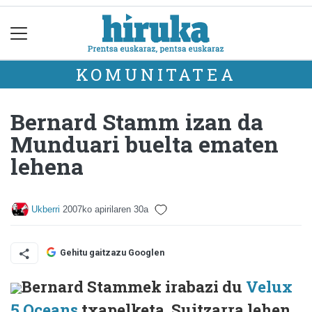
KOMUNITATEA
Bernard Stamm izan da
Munduari buelta ematen
lehena
Ukberri
2007ko apirilaren 30a
Gehitu gaitzazu Googlen
Bernard Stammek irabazi du
Velux
5 Oceans
txapelketa. Suitzarra lehen