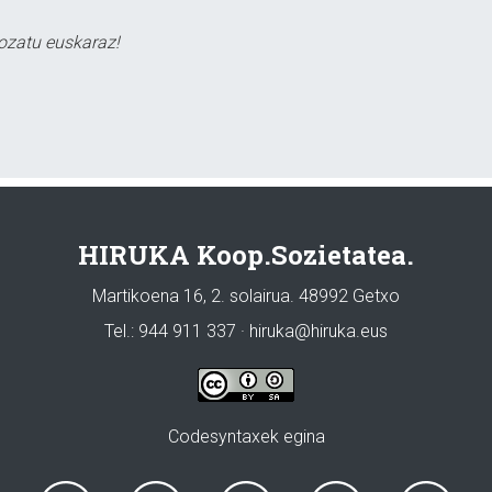
ozatu euskaraz!
HIRUKA Koop.Sozietatea.
Martikoena 16, 2. solairua. 48992 Getxo
Tel.: 944 911 337 · hiruka@hiruka.eus
Codesyntaxek egina