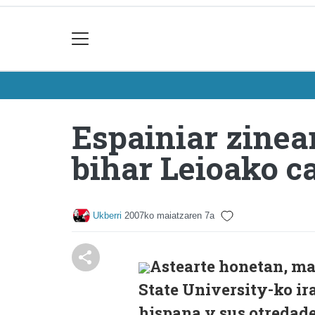
Espainiar zinea
bihar Leioako 
Ukberri
2007ko maiatzaren 7a
Astearte honetan, ma
State University-ko ir
hispana y sus otredade