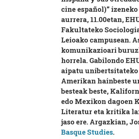
cine español)” izeneko 
aurrera, 11.00etan, EH
Fakultateko Sociologia
Leioako campusean. As
komunikazioari buruzk
horrela. Gabilondo EHU
aipatu unibertsitateko 
Amerikan hainbeste uni
besteak beste, Kalifo
edo Mexikon dagoen Ka
Literatur eta kritika l
jaso ere. Argazkian, J
Basque Studies
.