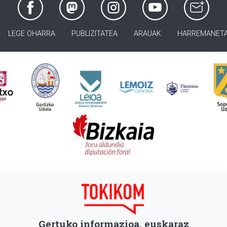
LEGE OHARRA
PUBLIZITATEA
ARAUAK
HARREMANET
Gertuko informazioa, euskaraz