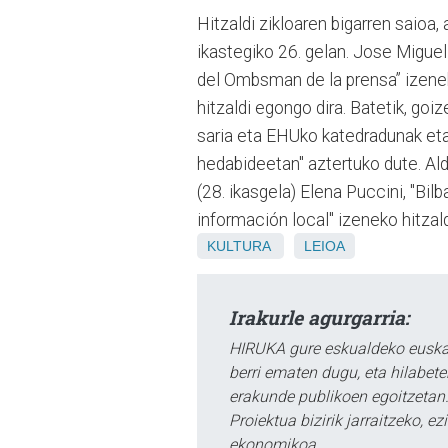
Hitzaldi zikloaren bigarren saioa
ikastegiko 26. gelan. Jose Miguel 
del Ombsman de la prensa” izenek
hitzaldi egongo dira. Batetik, go
saria eta EHUko katedradunak eta
hedabideetan" aztertuko dute. Ald
(28. ikasgela) Elena Puccini, "Bi
información local" izeneko hitzald
KULTURA
LEIOA
Irakurle agurgarria:
HIRUKA gure eskualdeko euskar
berri ematen dugu, eta hilabet
erakunde publikoen egoitzetan.
Proiektua bizirik jarraitzeko, 
ekonomikoa.