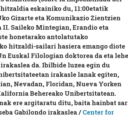
hitzaldia eskainiko du, 11:00etatik
Uko Gizarte eta Komunikazio Zientzien
 II. Saileko Mintegian, Erandio eta
te honetarako antolatutako
o hitzaldi-sailari hasiera emango diote
n Euskal Filologian doktorea da eta leh
irakaslea da. Ibilbide luzea egin du
bertsitateetan irakasle lanak egiten,
rnian, Nevadan, Floridan, Nueva Yorken
lifornia Behereako Unibertsitatean.
anak ere argitaratu ditu, baita hainbat sar
oseba Gabilondo irakaslea /
Center for