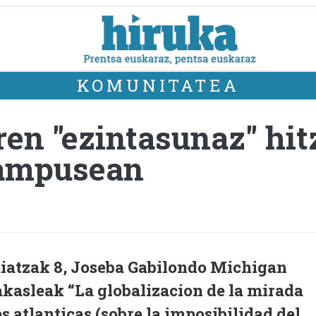
KOMUNITATEA
ren "ezintasunaz" hit
campusean
iatzak 8, Joseba Gabilondo Michigan
akasleak “La globalizacion de la mirada
s atlanticas (sobre la imposibilidad del