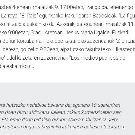
, asteazkenean, maiatzak 9, 17:00etan, izango da, lehenengo
Larraya, "El Pais" egunkariko Irakurlearen Babesleak, “La figu
o hitzaldia eskainiko du. Azkenik, ostegunean, maiatzak 11,
izeko 9:00etan, Gradu Aretoan, Jesus Maria Ugalde, Euskadi
 Beñar Kortabarria, Teknopolis saileko zuzendariak "Zientzi
i berean, goizeko 9:30ean, aipatutako fakultateko I. Ikastegi
lbao" udal kazetaren zuzendariak "Los medios publicos de
ia eskainiko du.
a hutsezko hedabide bakarra da; egunero 10 udalerriren
ero doan duzu aldizkaria kalean, tokiko komertzioetan zein
 Eta orain doan bidaliko dizugu etxera nahi izanez gero!
ezinbestekoa dugu zu bezalako irakurleen babesa eta ekarpen