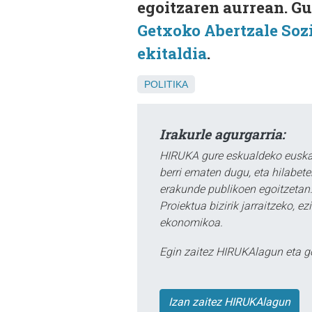
egoitzaren aurrean. Gu
Getxoko Abertzale Sozi
ekitaldia
.
POLITIKA
Irakurle agurgarria:
HIRUKA gure eskualdeko euskar
berri ematen dugu, eta hilabet
erakunde publikoen egoitzetan.
Proiektua bizirik jarraitzeko, 
ekonomikoa.
Egin zaitez HIRUKAlagun eta g
Izan zaitez HIRUKAlagun