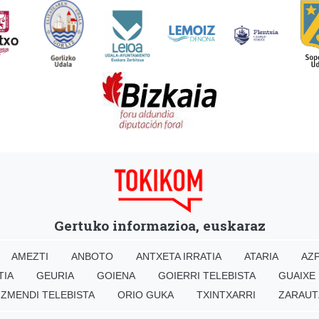
Gertuko informazioa, euskaraz
AMEZTI
ANBOTO
ANTXETA IRRATIA
ATARIA
AZP
TIA
GEURIA
GOIENA
GOIERRI TELEBISTA
GUAIXE
IZMENDI TELEBISTA
ORIO GUKA
TXINTXARRI
ZARAUT