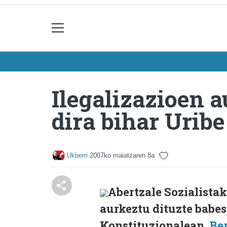
Ilegalizazioen 
dira bihar Urib
Ukberri
2007ko maiatzaren 8a
Abertzale Sozialistak
aurkeztu dituzte babes
Konstituzionalean,
Ber