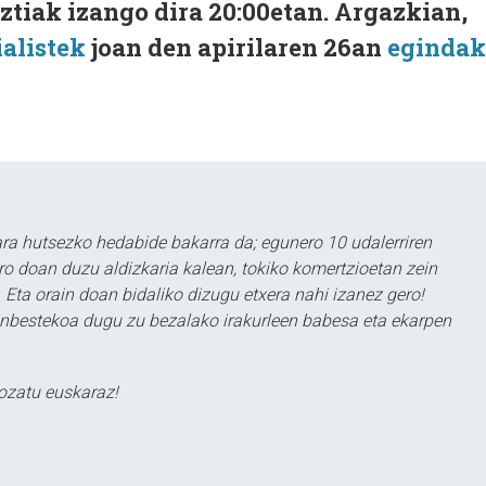
ztiak izango dira 20:00etan. Argazkian,
alistek
joan den apirilaren 26an
egindak
a hutsezko hedabide bakarra da; egunero 10 udalerriren
ero doan duzu aldizkaria kalean, tokiko komertzioetan zein
 Eta orain doan bidaliko dizugu etxera nahi izanez gero!
ezinbestekoa dugu zu bezalako irakurleen babesa eta ekarpen
ozatu euskaraz!