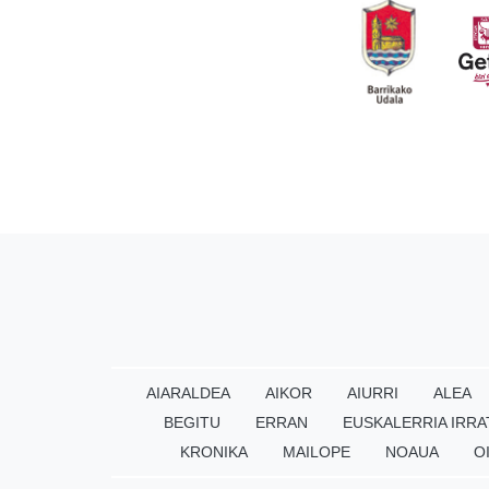
AIARALDEA
AIKOR
AIURRI
ALEA
BEGITU
ERRAN
EUSKALERRIA IRRA
KRONIKA
MAILOPE
NOAUA
O