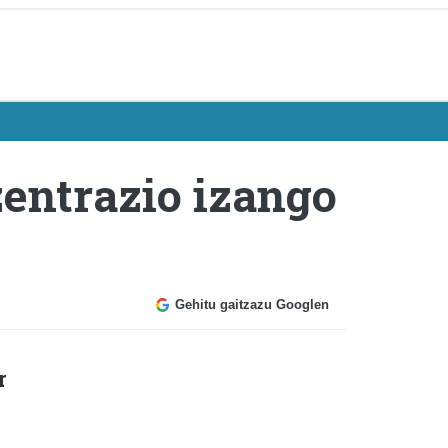
zentrazio izango
Gehitu gaitzazu Googlen
r