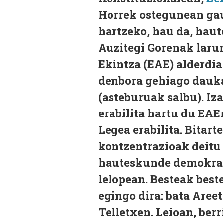
Horrek ostegunean gau
hartzeko, hau da, hau
Auzitegi Gorenak laru
Ekintza (EAE) alderdia
denbora gehiago dauka
(asteburuak salbu). Iz
erabilita hartu du EA
Legea erabilita. Bitar
kontzentrazioak deitu 
hauteskunde demokratik
lelopean. Besteak beste
egingo dira: bata Aree
Telletxen. Leioan, ber