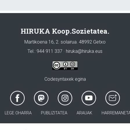
HIRUKA Koop.Sozietatea.
Martikoena 16, 2. solairua. 48992 Getxo
Tel.: 944 911 337 · hiruka@hiruka.eus
Codesyntaxek egina
LEGE OHARRA
PUBLIZITATEA
ARAUAK
HARREMANET