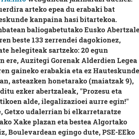
erdira arteko epea du erabaki bat
teskunde kanpaina hasi bitartekoa.
nbatean baliogabetutako Eusko Abertzal
ren beste 133 zerrendei dagokionez,
te helegiteak sartzeko: 20 egun
an ere, Auzitegi Gorenak Alderdien Legea
Eren gaineko erabakia eta ez Hauteskund
tean, asteazken honetarako (maiatzak 9),
ditu ezker abertzaleak, "Prozesu eta
oen alde, ilegalizazioei aurre egin!"
, Getxo udalerrian bi elkarretaratze
tako Xake plazan eta bestea Algortako
riz, Boulevardean egingo dute, PSE-EEko