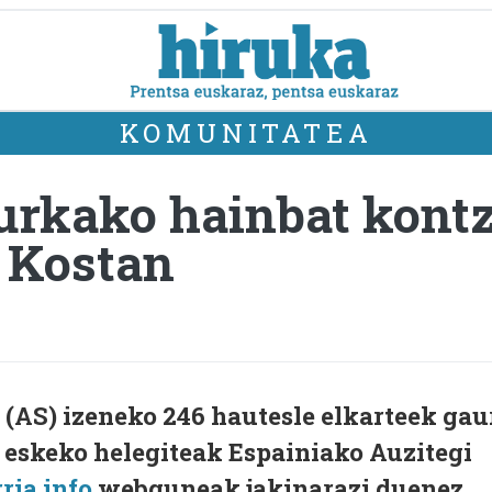
KOMUNITATEA
aurkako hainbat kont
e Kostan
 (AS) izeneko 246 hautesle elkarteek gau
 eskeko helegiteak Espainiako Auzitegi
ria.info
webguneak jakinarazi duenez.