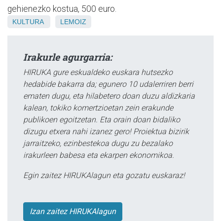
gehienezko kostua, 500 euro.
KULTURA
LEMOIZ
Irakurle agurgarria:
HIRUKA gure eskualdeko euskara hutsezko
hedabide bakarra da; egunero 10 udalerriren berri
ematen dugu, eta hilabetero doan duzu aldizkaria
kalean, tokiko komertzioetan zein erakunde
publikoen egoitzetan. Eta orain doan bidaliko
dizugu etxera nahi izanez gero! Proiektua bizirik
jarraitzeko, ezinbestekoa dugu zu bezalako
irakurleen babesa eta ekarpen ekonomikoa.
Egin zaitez HIRUKAlagun eta gozatu euskaraz!
Izan zaitez HIRUKAlagun