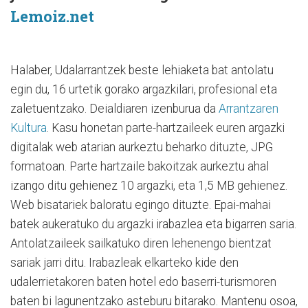
Lemoiz.net
Halaber, Udalarrantzek beste lehiaketa bat antolatu
egin du, 16 urtetik gorako argazkilari, profesional eta
zaletuentzako. Deialdiaren izenburua da
Arrantzaren
Kultura
. Kasu honetan parte-hartzaileek euren argazki
digitalak web atarian aurkeztu beharko dituzte, JPG
formatoan. Parte hartzaile bakoitzak aurkeztu ahal
izango ditu gehienez 10 argazki, eta 1,5 MB gehienez.
Web bisatariek baloratu egingo dituzte. Epai-mahai
batek aukeratuko du argazki irabazlea eta bigarren saria.
Antolatzaileek sailkatuko diren lehenengo bientzat
sariak jarri ditu. Irabazleak elkarteko kide den
udalerrietakoren baten hotel edo baserri-turismoren
baten bi lagunentzako asteburu bitarako. Mantenu osoa,