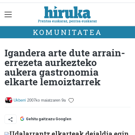
KOMUNITATEA
Igandera arte dute arrain-
errezeta aurkezteko
aukera gastronomia
elkarte lemoiztarrek
Ukberri
2007ko maiatzaren 9a
Gehitu gaitzazu Googlen
Udalarrantz elkarteak deialdia egin