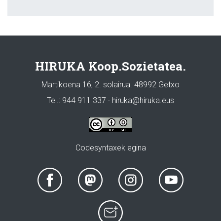
HIRUKA Koop.Sozietatea.
Martikoena 16, 2. solairua. 48992 Getxo
Tel.: 944 911 337 · hiruka@hiruka.eus
Codesyntaxek egina