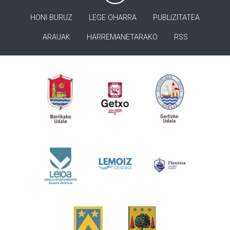
HONI BURUZ
LEGE OHARRA
PUBLIZITATEA
ARAUAK
HARREMANETARAKO
RSS