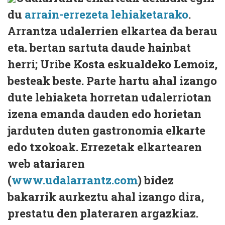
du
arrain-errezeta lehiaketarako
.
Arrantza udalerrien elkartea da berau
eta. bertan sartuta daude hainbat
herri; Uribe Kosta eskualdeko Lemoiz,
besteak beste. Parte hartu ahal izango
dute lehiaketa horretan udalerriotan
izena emanda dauden edo horietan
jarduten duten gastronomia elkarte
edo txokoak. Errezetak elkartearen
web atariaren
(
www.udalarrantz.com
) bidez
bakarrik aurkeztu ahal izango dira,
prestatu den plateraren argazkiaz.