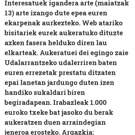
Interesatuek igandera arte (maiatzak
13) arte izango dute epea euren
ekarpenak aurkezteko. Web atariko
bisitariek eurek aukeratuko dituzte
azken fasera helduko diren lau
elkarteak. Aukeratuei dei egingo zaie
Udalarrantzeko udalerriren baten
euren errezetak prestatu ditzaten
epai lanetan jardungo duten izen
handiko sukaldari biren
begiradapean. Irabazleak 1.000
euroko txeke bat jasoko du berak
aukeratzen duen arraindegian
jeneroa erosteko. Argazkia: