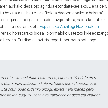
earen aurkako desalojo agindua etor daitekeelako. Dena den,
tu bezala auzi hau ez da "irekita dagoen epaiketa bakarra",
ren inguruan sei gazte daude auziperatuta, haietako batzuk
behar izan dutenak eta
Espainiako Auzitegi Nazionalean
renak, horretarako bidea Txorimaloko ustezko kideek izang
ra berean, Burdinola gaztetxeagatik pertsona bat dago
a hutsezko hedabide bakarra da; egunero 10 udalerriren
ero doan duzu aldizkaria kalean, tokiko komertzioetan zein
 Eta orain doan bidaliko dizugu etxera nahi izanez gero!
ezinbestekoa dugu zu bezalako irakurleen babesa eta ekarpen