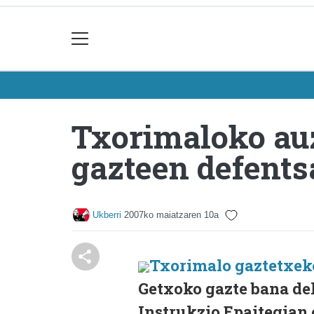
Txorimaloko auz
gazteen defents
Ukberri
2007ko maiatzaren 10a
Txorimalo gaztetxek
Getxoko gazte bana de
Instrukzio Epaitegian