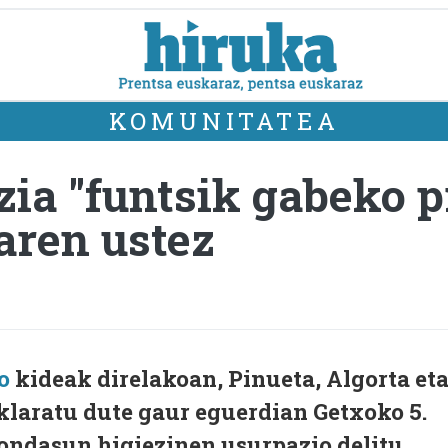
KOMUNITATEA
ia "funtsik gabeko p
aren ustez
o
kideak direlakoan, Pinueta, Algorta et
klaratu dute gaur eguerdian Getxoko 5.
 ondasun higiezinen usurpazio delitu