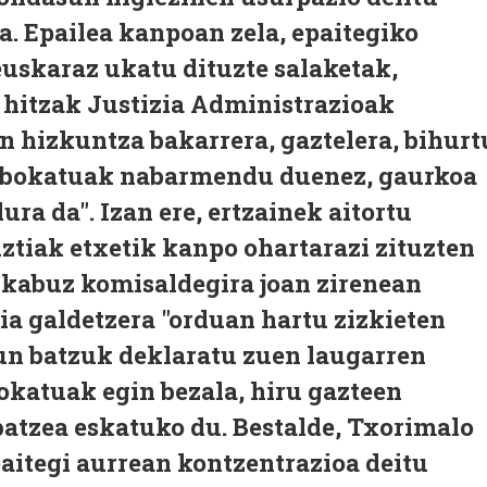
sa. Epailea kanpoan zela, epaitegiko
euskaraz ukatu dituzte salaketak,
n hitzak Justizia Administrazioak
en hizkuntza bakarrera, gaztelera, bihurt
 abokatuak nabarmendu duenez, gaurkoa
ra da". Izan ere, ertzainek aitortu
ztiak etxetik kanpo ohartarazi zituzten
n kabuz komisaldegira joan zirenean
a galdetzera "orduan hartu zizkieten
gun batzuk deklaratu zuen laugarren
okatuak egin bezala, hiru gazteen
batzea eskatuko du. Bestalde, Txorimalo
aitegi aurrean kontzentrazioa deitu