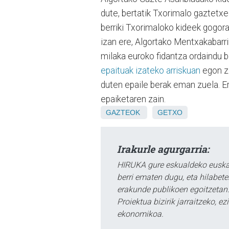
dute, bertatik Txorimalo gaztetx
berriki Txorimaloko kideek gogora
izan ere, Algortako Mentxakabarri
milaka euroko fidantza ordaindu 
epaituak izateko arriskuan
egon zi
duten epaile berak eman zuela. E
epaiketaren zain.
GAZTEOK
GETXO
Irakurle agurgarria:
HIRUKA gure eskualdeko euskar
berri ematen dugu, eta hilabet
erakunde publikoen egoitzetan.
Proiektua bizirik jarraitzeko, 
ekonomikoa.