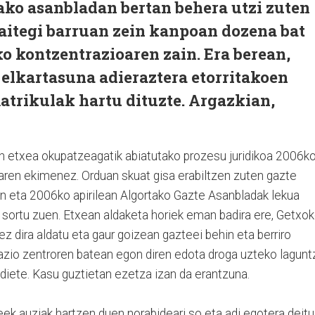
ako asanbladan bertan behera utzi zuten
epaitegi barruan zein kanpoan dozena bat
ko kontzentrazioaren zain. Era berean,
 elkartasuna adieraztera etorritakoen
atrikulak hartu dituzte. Argazkian,
 etxea okupatzeagatik abiatutako prozesu juridikoa 2006k
earen ekimenez. Orduan skuat gisa erabiltzen zuten gazte
ten eta 2006ko apirilean Algortako Gazte Asanbladak lekua
sortu zuen. Etxean aldaketa horiek eman badira ere, Getxo
ez dira aldatu eta gaur goizean gazteei behin eta berriro
kazio zentroren batean egon diren edota droga uzteko lagunt
diete. Kasu guztietan ezetza izan da erantzuna.
ek auziak hartzen duen norabideari so eta adi egotera deitu