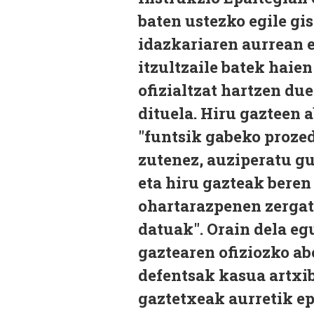
baten ustezko egile gi
idazkariaren aurrean 
itzultzaile batek haie
ofizialtzat hartzen du
dituela. Hiru gazteen
"funtsik gabeko prozedu
zutenez, auziperatu gu
eta hiru gazteak bere
ohartarazpenen zergati
datuak". Orain dela e
gaztearen ofiziozko ab
defentsak kasua artxi
gaztetxeak aurretik ep