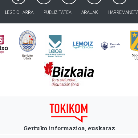
LEGE OHARRA
PUBLIZITATEA
ARAUAK
HARREMANET
Gertuko informazioa, euskaraz