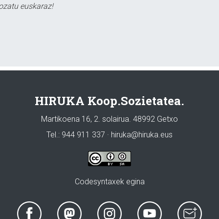
ozatu euskaraz!
HIRUKA Koop.Sozietatea.
Martikoena 16, 2. solairua. 48992 Getxo
Tel.: 944 911 337 · hiruka@hiruka.eus
Codesyntaxek egina