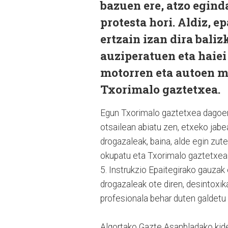
bazuen ere, atzo egind
protesta hori. Aldiz, 
ertzain izan dira baliz
auziperatuen eta haiei
motorren eta autoen m
Txorimalo gaztetxea.
Egun Txorimalo gaztetxea dagoen
otsailean abiatu zen, etxeko jab
drogazaleak, baina, alde egin zu
okupatu eta Txorimalo gaztetxea 
5. Instrukzio Epaitegirako gauzak 
drogazaleak ote diren, desintoxi
profesionala behar duten galdetu 
Algortako Gazte Asanbladako kide