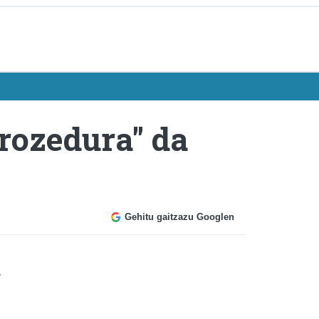
rozedura" da
Gehitu gaitzazu Googlen
a