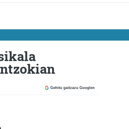
sikala
Antzokian
Gehitu gaitzazu Googlen
a