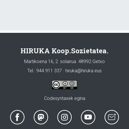
HIRUKA Koop.Sozietatea.
Martikoena 16, 2. solairua. 48992 Getxo
Tel.: 944 911 337 · hiruka@hiruka.eus
Codesyntaxek egina