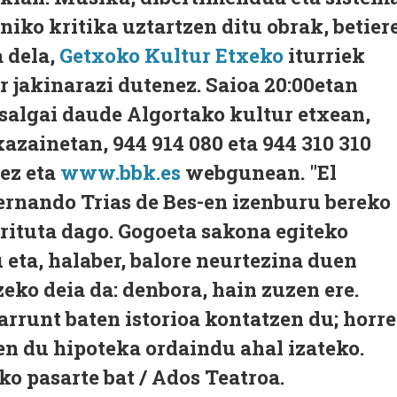
iko kritika uztartzen ditu obrak, betier
 dela,
Getxoko Kultur Etxeko
iturriek
r jakinarazi dutenez. Saioa 20:00etan
 salgai daude Algortako kultur etxean,
zainetan, 944 914 080 eta 944 310 310
ez eta
www.bbk.es
webgunean. "El
ernando Trias de Bes-en izenburu bereko
rituta dago. Gogoeta sakona egiteko
 eta, halaber, balore neurtezina duen
ko deia da: denbora, hain zuzen ere.
rrunt baten istorioa kontatzen du; horr
en du hipoteka ordaindu ahal izateko.
o pasarte bat / Ados Teatroa.