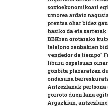
sozioekonomikoari egin
umorea ardatz nagusia
prentsa ohar bidez gau
hasiko da eta sarrerak
BBKren orotarako kutxa
telefono zenbakien bid
vendedor de tiempo" F
liburu ospetsuan oinar
gonbita plazaratzen du
ondasuna berreskuratze
Antzezlanak pertsona a
gorroto duen lana egit
Argazkian, antzezlanek