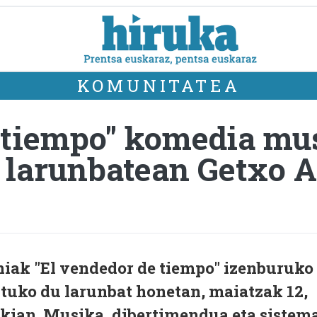
KOMUNITATEA
 tiempo" komedia mu
 larunbatean Getxo 
iak "El vendedor de tiempo" izenburuko
ztuko du larunbat honetan, maiatzak 12,
kian. Musika, dibertimendua eta sistem