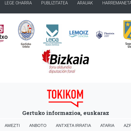
LEGE OHARRA
PUBLIZITATEA
ARAUAK
HARREMANET
Gertuko informazioa, euskaraz
AMEZTI
ANBOTO
ANTXETA IRRATIA
ATARIA
AZP