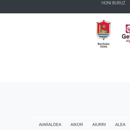
HONI BURUZ
AIARALDEA
AIKOR
AIURRI
ALEA