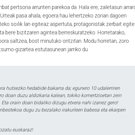
nbat pertsona arrunten parekoa da. Hala ere, zaletasun arrar
u. Urteak pasa ahala, egoera hau lehertzeko zorian dagoen
uteko soilik lan egiteaz aspertuta, protagonistak zerbait egit
a bere bizitzaren agintea berreskuratzeko. Horretarako,
bora saltzea, bost minutuko ontzitan. Modu horretan, zoro
sumo-gizartea estutasunean jarriko du.
a hutsezko hedabide bakarra da; egunero 10 udalerriren
ero doan duzu aldizkaria kalean, tokiko komertzioetan zein
 Eta orain doan bidaliko dizugu etxera nahi izanez gero!
ezinbestekoa dugu zu bezalako irakurleen babesa eta ekarpen
ozatu euskaraz!