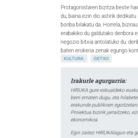
Protagonistaren bizitza beste hai
du, baina ezin dio astirik dedikat
bonba bilakatu da. Horrela, bizira
erabakiko du galdutako denbora et
negozio bitxia antolatuko du: den
baten erokeria zenak egungo kont
KULTURA
GETXO
Irakurle agurgarria:
HIRUKA gure eskualdeko euskar
berri ematen dugu, eta hilabet
erakunde publikoen egoitzetan.
Proiektua bizirik jarraitzeko, 
ekonomikoa.
Egin zaitez HIRUKAlagun eta g