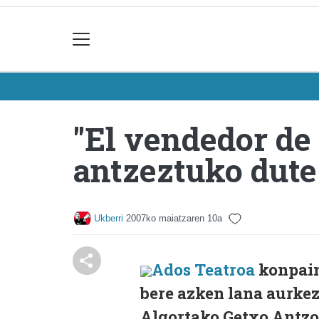
"El vendedor de
antzeztuko dute
Ukberri
2007ko maiatzaren 10a
Ados Teatroa
konpain
bere azken lana aurke
Algortako Getxo Antzo