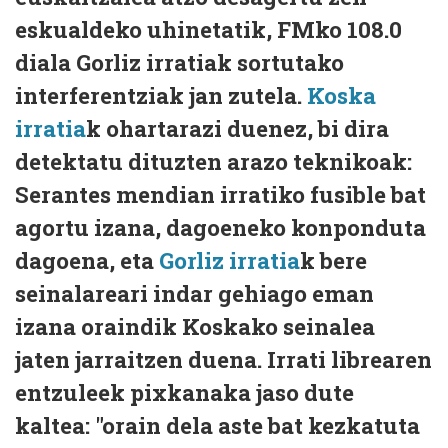
eskualdeko uhinetatik, FMko 108.0
diala Gorliz irratiak sortutako
interferentziak jan zutela.
Koska
irratia
k ohartarazi duenez, bi dira
detektatu dituzten arazo teknikoak:
Serantes mendian irratiko fusible bat
agortu izana, dagoeneko konponduta
dagoena, eta
Gorliz irratia
k bere
seinalareari indar gehiago eman
izana oraindik Koskako seinalea
jaten jarraitzen duena. Irrati librearen
entzuleek pixkanaka jaso dute
kaltea: "orain dela aste bat kezkatuta