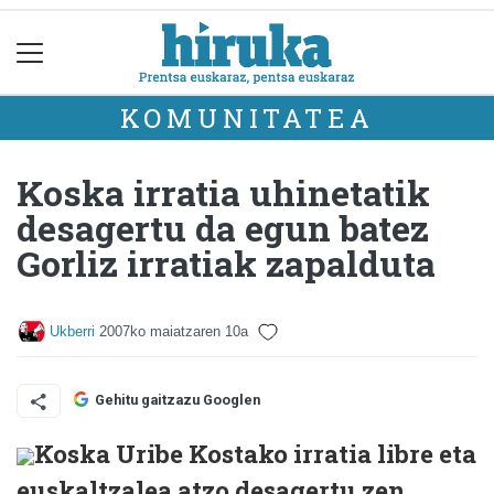
KOMUNITATEA
Koska irratia uhinetatik
desagertu da egun batez
Gorliz irratiak zapalduta
Ukberri
2007ko maiatzaren 10a
Gehitu gaitzazu Googlen
Koska Uribe Kostako irratia libre eta
euskaltzalea atzo desagertu zen