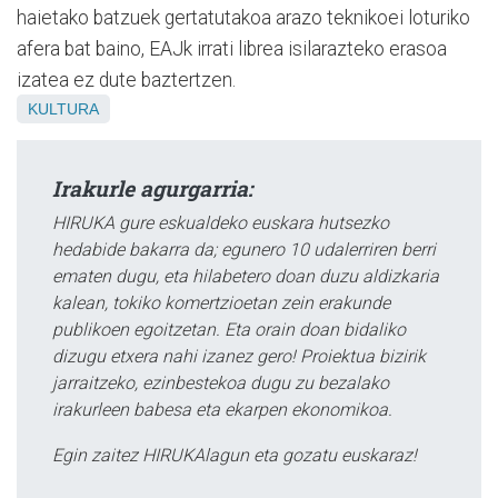
haietako batzuek gertatutakoa arazo teknikoei loturiko
afera bat baino, EAJk irrati librea isilarazteko erasoa
izatea ez dute baztertzen.
KULTURA
Irakurle agurgarria:
HIRUKA gure eskualdeko euskara hutsezko
hedabide bakarra da; egunero 10 udalerriren berri
ematen dugu, eta hilabetero doan duzu aldizkaria
kalean, tokiko komertzioetan zein erakunde
publikoen egoitzetan. Eta orain doan bidaliko
dizugu etxera nahi izanez gero! Proiektua bizirik
jarraitzeko, ezinbestekoa dugu zu bezalako
irakurleen babesa eta ekarpen ekonomikoa.
Egin zaitez HIRUKAlagun eta gozatu euskaraz!