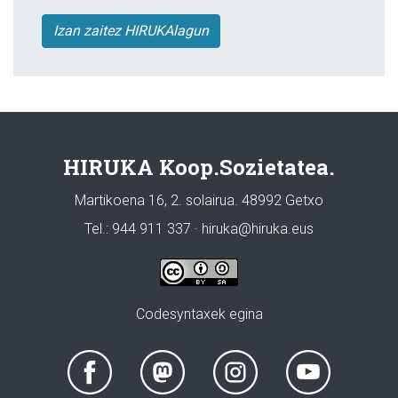
Izan zaitez HIRUKAlagun
HIRUKA Koop.Sozietatea.
Martikoena 16, 2. solairua. 48992 Getxo
Tel.: 944 911 337 · hiruka@hiruka.eus
Codesyntaxek egina