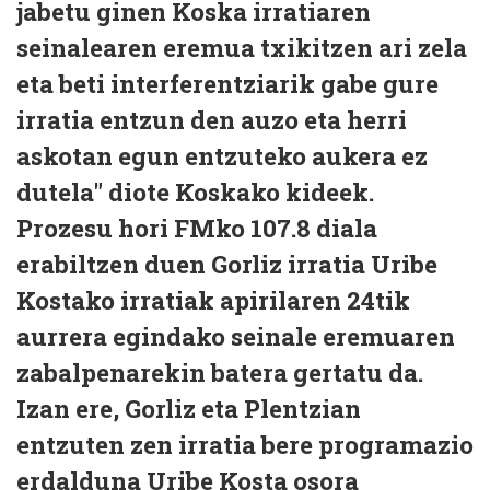
jabetu ginen Koska irratiaren
seinalearen eremua txikitzen ari zela
eta beti interferentziarik gabe gure
irratia entzun den auzo eta herri
askotan egun entzuteko aukera ez
dutela" diote Koskako kideek.
Prozesu hori FMko 107.8 diala
erabiltzen duen Gorliz irratia Uribe
Kostako irratiak apirilaren 24tik
aurrera egindako seinale eremuaren
zabalpenarekin batera gertatu da.
Izan ere, Gorliz eta Plentzian
entzuten zen irratia bere programazio
erdalduna Uribe Kosta osora