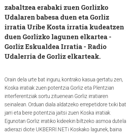
zabaltzea erabaki zuen Gorlizko
Udalaren babesa duen eta Gorliz
irratia Uribe Kosta irratia kudeatzen
duen Gorlizko lagunen elkartea -
Gorliz Eskualdea Irratia - Radio
Udalerria de Gorliz elkarteak.
Orain dela urte bat inguru, kontrako kasua gertatu zen,
Koska irratiak zuen potentzia Gorliz eta Plentzian
interferentziak sortu zituenean Gorliz irratiaren
seinalean. Orduan diala aldatzeko errepetidore txiki bat
jarri eta bere potentzia jaitsi zuen Koska irratiak.
Egunotan Gorliz irratiko kideekin biltzeko asmoa dutela
adierazi diote UKBERRI.NETi Koskako lagunek, baina