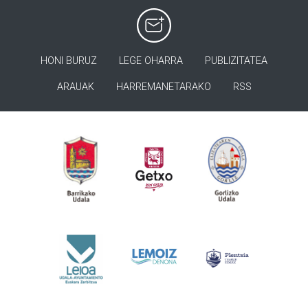
HONI BURUZ
LEGE OHARRA
PUBLIZITATEA
ARAUAK
HARREMANETARAKO
RSS